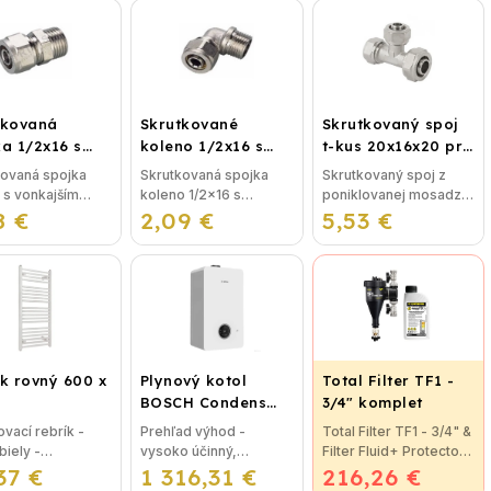
tkovaná
Skrutkované
Skrutkovaný spoj
a 1/2x16 s
koleno 1/2x16 s
t-kus 20x16x20 pre
ajším závitom
vonkajším závitom
plastohliník
kovaná spojka
Skrutkovaná spojka
Skrutkovaný spoj z
 s vonkajším
koleno 1/2x16 s
poniklovanej mosadze
8 €
m bez nutnosti
2,09 €
vonkajším závitom bez
5,53 €
T-kus 20x16x20 bez
nia, použitie pre
nutnosti lisovania,
nutnosti lisovania,
hlikové potrubie
použitie pre
použitie pre
u alebo kúrenie.
plastohlikové potrubie
plastohlikové potrubie
na vodu alebo kúrenie.
na vodu alebo
...
kúrenie....
k rovný 600 x
Plynový kotol
Total Filter TF1 -
BOSCH Condens
3/4" komplet
GC2300iW 24 P -
vací rebrík -
Prehľad výhod -
Total Filter TF1 - 3/4" &
Závesný
biely -
vysoko účinný,
Filter Fluid+ Protector
kondenzačný
37 €
r: 600 x 1340
1 316,31 €
priestorovo úsporný -
216,26 €
Prevratná novinka
vykurovací kotol
určený na
intuitivne ovládaný LCD
vo filtrácií vykurovacej