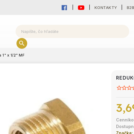
KONTAKTY
B2
 1" x 1/2" MF
REDUKC
3,6
Značka: