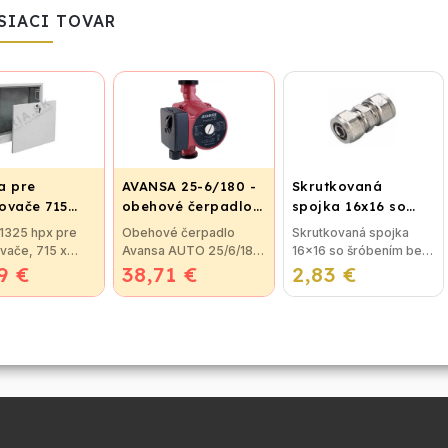
SIACI TOVAR
a pre
AVANSA 25-6/180 -
Skrutkovaná
ovače 715
obehové čerpadlo,
spojka 16x16 so
pripojovací závit
šróbením
 1325 hpx pre
Obehové čerpadlo
Skrutkovaná spojka
ietková
6/4"
vače, 715 x
Avansa AUTO 25/6/180
16x16 so šróbením bez
9 €
5 x 120-186 mm
38,71 €
Obehové čerpadlo
2,83 €
nutnosti lisovania,
mietková
Avansa AUTO 25/60
použitie pre
tková skrinka
180mm je určené pre
plastohlikové potrubie
x pre
všetky rozvody vody v
na vodu alebo kúrenie.
vače s
dome. Teleso
Skrutkovacie...
ým...
čerpadla...