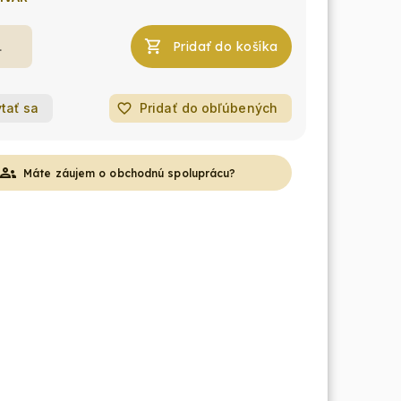
Pridať do košíka
tať sa
favorite_border
Pridať do obľúbených
roups
Máte záujem o obchodnú spoluprácu?