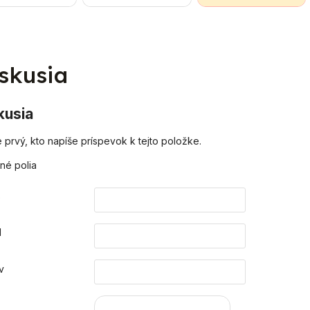
vanie do kúpeľní
displej- integrované
vody. Total Filter je
mbinácii s kotlom
elektronicky riadené
použiteľný na všetky
čisto elektrické...
nízkoenergetické
rozvody...
čerpadlo -...
skusia
kusia
 prvý, kto napíše príspevok k tejto položke.
né polia
o
l
v