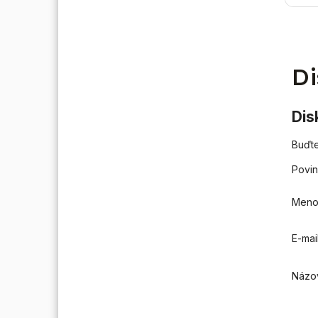
vykuro
- v ko
alebo 
Di
Dis
Buďte
Povin
Men
E-mai
Názo