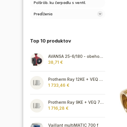
Polšrób. ku čerpadlu s ventil.
Predĺženia
Top 10 produktov
AVANSA 25-6/180 - obehové čerpadlo, pripojovací závit 6/4"
38,71 €
Protherm Ray 12KE + VEQ 75 + Thermolink P
1 733,46 €
Protherm Ray 9KE + VEQ 75 + Thermolink P
1 716,28 €
Vaillant multiMATIC 700 f