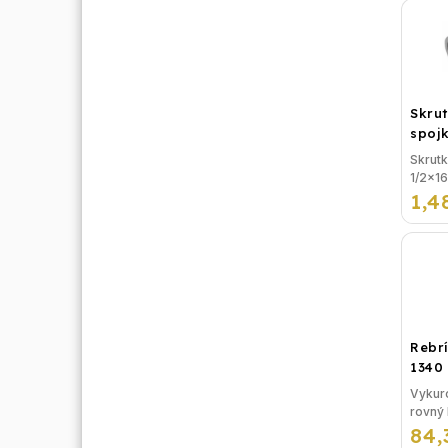
Skru
spojk
vonk
Skrut
1/2x16
1,4
závito
lisova
plasto
na vod
...
Rebrí
1340
Vykuro
rovný 
84,
rozme
mm - 