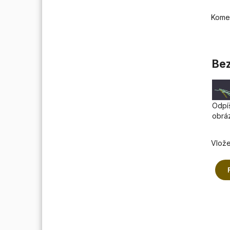
Kome
Bez
Odpíš
obrá
Vlože