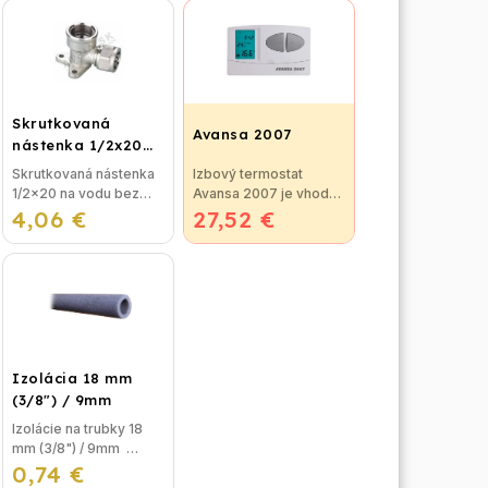
Skrutkovaná
Avansa 2007
nástenka 1/2x20
na vodu
Skrutkovaná nástenka
Izbový termostat
1/2x20 na vodu bez
Avansa 2007 je vhodný
4,06 €
nutnosti lisovania,
27,52 €
na reguláciu väčšiny
použitie pre
kotlov. Termostat je
plastohlikové potrubie
možné jednoducho
na vodu alebo kúrenie.
pripojiť ku kotlu, alebo
ku klimatizačnému...
Izolácia 18 mm
(3/8") / 9mm
Izolácie na trubky 18
mm (3/8") / 9mm
0,74 €
Izolácia na potrubie,
alebo izolačná pena na