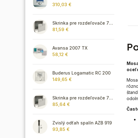
310,03 €
Skrinka pre rozdeľovače 715 mm - podomietková
81,59 €
Po
Avansa 2007 TX
58,12 €
Mosad
oceľo
Buderus Logamatic RC 200
149,65 €
Mosad
rôzno
štand
Skrinka pre rozdeľovače 795 mm - podomietková
odoln
85,64 €
Čast
Zvislý odťah spalín AZB 919
93,85 €