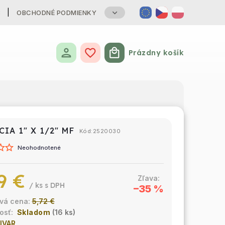
B
OBCHODNÉ PODMIENKY
Prázdny košík
Nákupný košík
IA 1" X 1/2" MF
Kód:
2520030
Neohodnotené
9 €
/ ks
–35 %
5,72 €
Skladom
(16 ks)
IVAR