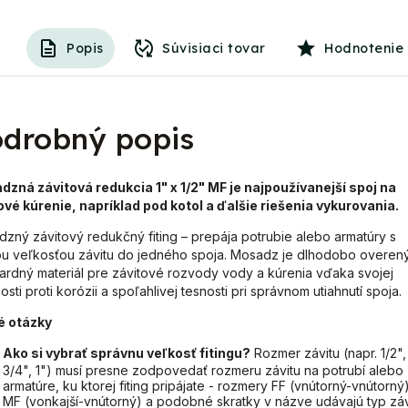
Popis
Súvisiaci tovar
Hodnotenie
drobný popis
zná závitová redukcia 1" x 1/2" MF
je najpoužívanejší spoj na
vé kúrenie, napríklad pod kotol a ďalšie riešenia vykurovania.
zný závitový redukčný fiting – prepája potrubie alebo armatúry s
u veľkosťou závitu do jedného spoja. Mosadz je dlhodobo overený
ardný materiál pre závitové rozvody vody a kúrenia vďaka svojej
osti proti korózii a spoľahlivej tesnosti pri správnom utiahnutí spoja.
é otázky
Ako si vybrať správnu veľkosť fitingu?
Rozmer závitu (napr. 1/2",
3/4", 1") musí presne zodpovedať rozmeru závitu na potrubí alebo
armatúre, ku ktorej fiting pripájate - rozmery FF (vnútorný-vnútorný)
MF (vonkajší-vnútorný) a podobné skratky v názve udávajú typ záv