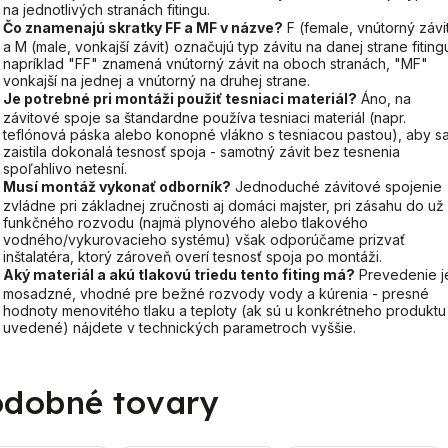
na jednotlivých stranách fitingu.
Čo znamenajú skratky FF a MF v názve?
F (female, vnútorný závi
a M (male, vonkajší závit) označujú typ závitu na danej strane fiting
napríklad "FF" znamená vnútorný závit na oboch stranách, "MF"
vonkajší na jednej a vnútorný na druhej strane.
Je potrebné pri montáži použiť tesniaci materiál?
Áno, na
závitové spoje sa štandardne používa tesniaci materiál (napr.
teflónová páska alebo konopné vlákno s tesniacou pastou), aby s
zaistila dokonalá tesnosť spoja - samotný závit bez tesnenia
spoľahlivo netesní.
Musí montáž vykonať odborník?
Jednoduché závitové spojenie
zvládne pri základnej zručnosti aj domáci majster, pri zásahu do už
funkčného rozvodu (najmä plynového alebo tlakového
vodného/vykurovacieho systému) však odporúčame prizvať
inštalatéra, ktorý zároveň overí tesnosť spoja po montáži.
Aký materiál a akú tlakovú triedu tento fiting má?
Prevedenie j
mosadzné, vhodné pre bežné rozvody vody a kúrenia - presné
hodnoty menovitého tlaku a teploty (ak sú u konkrétneho produktu
uvedené) nájdete v technických parametroch vyššie.
dobné tovary