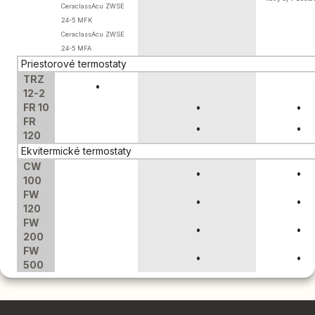
CeraclassAcu ZWSE
24-5 MFK
CeraclassAcu ZWSE
24-5 MFA
Priestorové termostaty
TRZ
•
12-2
FR 10
•
•
FR
•
•
120
Ekvitermické termostaty
CW
•
•
100
FW
•
•
120
FW
•
•
200
FW
•
•
500