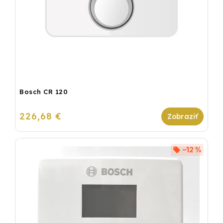
Bosch CR 120
226,68 €
–12 %