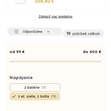
338,40 €
Zobraziť viac produktov
Odporúčame
10
položiek celkom
Najlacnejšie
Najdrahšie
59
€
400
€
Najpredávanejšie
Abecedne
Napájanie
z batérie
7
z el. siete, z kotla
10