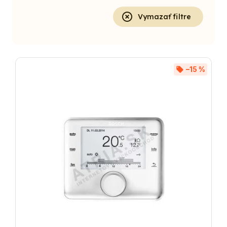
Vymazať filtre
–15 %