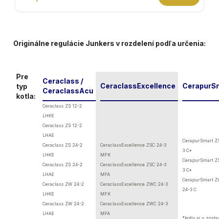
Originálne regulácie Junkers v rozdelení podľa určenia:
Pre
Ceraclass /
CeraclassExcellence
CerapurS
typ
CeraclassAcu
kotla:
Ceraclass ZS 12-2
LHKE
Ceraclass ZS 12-2
LHAE
CerapurSmart ZS
Ceraclass ZS 24-2
CeraclassExcellence ZSC 24-3
3 C*
LHKE
MFK
CerapurSmart Z
Ceraclass ZS 24-2
CeraclassExcellence ZSC 24-3
3 C*
LHAE
MFA
CerapurSmart 
Ceraclass ZW 24-2
CeraclassExcellence ZWC 24-3
24-3 C
LHKE
MFK
Ceraclass ZW 24-2
CeraclassExcellence ZWC 24-3
LHAE
MFA
*kotly aj v zost