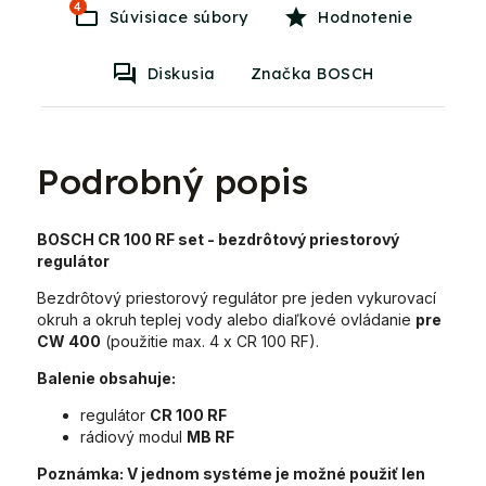
4
Súvisiace súbory
Hodnotenie
Diskusia
Značka BOSCH
Podrobný popis
BOSCH CR 100 RF set
- bezdrôtový priestorový
regulátor
Bezdrôtový priestorový regulátor pre jeden vykurovací
okruh a okruh teplej vody alebo diaľkové ovládanie
pre
CW 400
(použitie max. 4 x CR 100 RF).
Balenie obsahuje:
regulátor
CR 100 RF
rádiový modul
MB RF
Poznámka:
V jednom systéme je možné použiť len