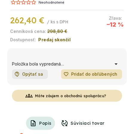
Neohodnotené
262,40 €
/ ks
–12 %
298,80 €
Predaj skončil
Položka bola vypredaná…
Opýtať sa
favorite_border
Pridať do obľúbených
groups
Máte záujem o obchodnú spoluprácu?
Popis
Súvisiaci tovar