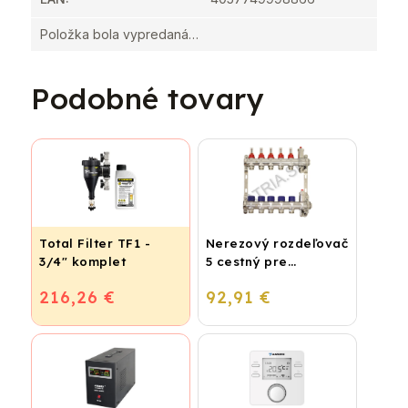
Položka bola vypredaná…
Podobné tovary
Total Filter TF1 -
Nerezový rozdeľovač
3/4" komplet
5 cestný pre
podlahové
216,26 €
92,91 €
vykurovanie