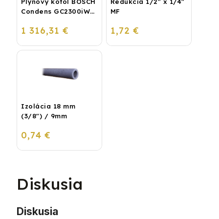
Plynový kotol BOSCH
Redukcia 1/2" x 1/4"
Condens GC2300iW
MF
24 P - Závesný
1 316,31 €
1,72 €
kondenzačný
vykurovací kotol
Izolácia 18 mm
(3/8") / 9mm
0,74 €
Diskusia
Diskusia