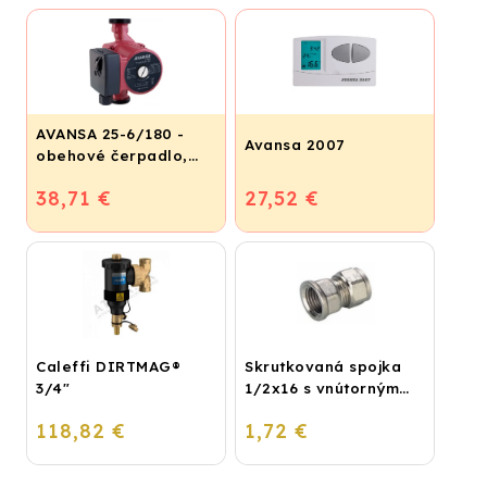
AVANSA 25-6/180 -
Avansa 2007
obehové čerpadlo,
pripojovací závit 6/4"
38,71 €
27,52 €
Caleffi DIRTMAG®
Skrutkovaná spojka
3/4"
1/2x16 s vnútorným
závitom
118,82 €
1,72 €