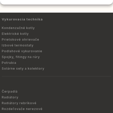
Vykurovacia technika
Kondenzačné kotly
Elektrické kotly
Prietokové ohrievače
Izbové termostaty
Podlahové vykurovanie
Spojky, fitingy na rúry
Potrubia
Solárne sety a kolektory
Čerpadlá
Radiátory
Radiátory rebríkové
Rozdeľovače nerezové