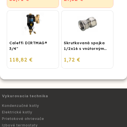
Caleffi DIRTMAG®
Skrutkovaná spojka
3/4"
1/2x16 s vnútorným
závitom
118,82 €
1,72 €
Vykurovacia technika
Kondenzačné kotly
Elektrické kotly
Prietokové ohrievače
Izbové termostaty