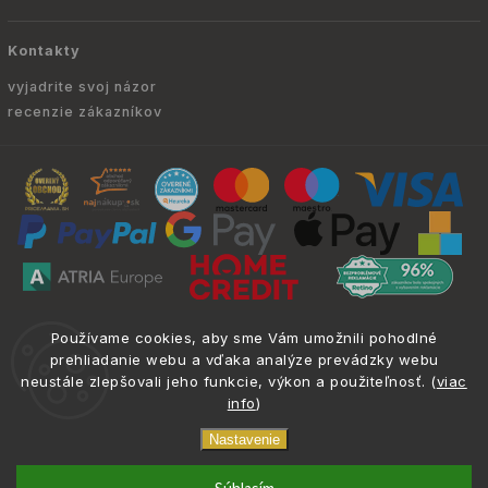
Kontakty
vyjadrite svoj názor
recenzie zákazníkov
Copyright © 2010 -
2026
ATRIA.SK
|
. Všetky
info@atria.sk
Používame cookies, aby sme Vám umožnili pohodlné
práva vyhradené.
prehliadanie webu a vďaka analýze prevádzky webu
neustále zlepšovali jeho funkcie, výkon a použiteľnosť. (
viac
info
)
Nastavenie
Kompatibilita
_all
phone
email
0917 133 662
info@atria.sk