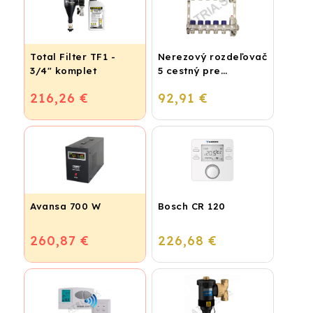
Total Filter TF1 -
Nerezový rozdeľovač
3/4" komplet
5 cestný pre
podlahové
216,26 €
92,91 €
vykurovanie
Avansa 700 W
Bosch CR 120
260,87 €
226,68 €