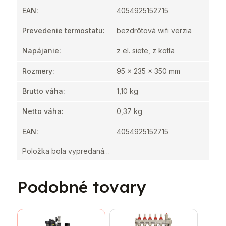
EAN
:
4054925152715
Prevedenie termostatu
:
bezdrôtová wifi verzia
Napájanie
:
z el. siete, z kotla
Rozmery
:
95 x 235 x 350 mm
Brutto váha
:
1,10 kg
Netto váha
:
0,37 kg
EAN
:
4054925152715
Položka bola vypredaná…
Podobné tovary