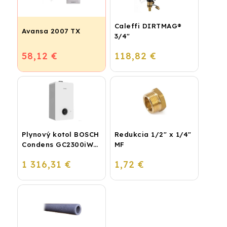
Caleffi DIRTMAG®
Avansa 2007 TX
3/4"
58,12 €
118,82 €
Plynový kotol BOSCH
Redukcia 1/2" x 1/4"
Condens GC2300iW
MF
24 P - Závesný
1 316,31 €
1,72 €
kondenzačný
vykurovací kotol