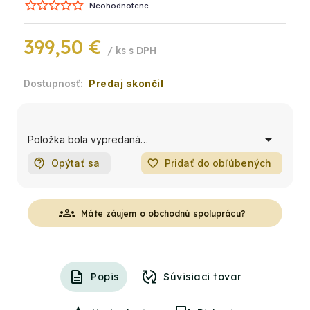
Neohodnotené
399,50 €
/ ks
Predaj skončil
Položka bola vypredaná…
Opýtať sa
favorite_border
Pridať do obľúbených
groups
Máte záujem o obchodnú spoluprácu?
Popis
Súvisiaci tovar