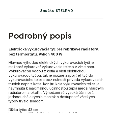
Značka STELRAD
Podrobný popis
Elektrická vykurovacia tyč pre rebríkové radiatory,
bez termostatu. Výkon 400 W
Hlavnou výhodou elektrických vykurovacích tyčí je
možnosť vykurovať vykurovacie teleso v zime napr.
Vykurovacou vodou z kotla a vletí elektrickou
vykurovacou tyčou, tak je možné zapojiť el. tyč do
vykurovacieho telesa bez nutnosti prívodu vykurovacích
trubiek napr. z kotla. Konštrukcia vykurovacích telies je
navrhnutá k maximálnou účinnosťou tepla medzi vlastným
radiátorom a okolím. Výhodami sú vysoká účinnosť,
jednoduchá a rýchla montáž a dostupnosť všetkých
typov trvalo skladom.
Dĺžka tyče: 43 cm