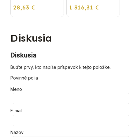
24 P - Závesný
28,63 €
1 316,31 €
kondenzačný
vykurovací kotol
Diskusia
Diskusia
Buďte prvý, kto napíše príspevok k tejto položke.
Povinné polia
Meno
E-mail
Názov