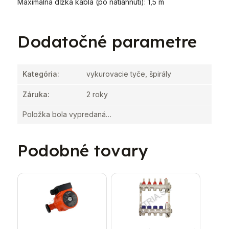
Maximálna dĺžka kábla (po natiahnutí): 1,5 m
Dodatočné parametre
Kategória
:
vykurovacie tyče, špirály
Záruka
:
2 roky
Položka bola vypredaná…
Podobné tovary