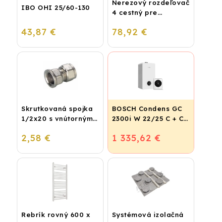
Nerezový rozdeľovač
IBO OHI 25/60-130
4 cestný pre
podlahové
43,87 €
78,92 €
vykurovanie
Skrutkovaná spojka
BOSCH Condens GC
1/2x20 s vnútorným
2300i W 22/25 C + CR
závitom
120
2,58 €
1 335,62 €
Rebrík rovný 600 x
Systémová izolačná