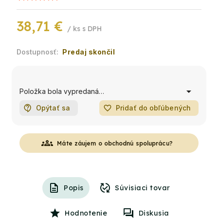
38,71 €
/ ks
Predaj skončil
Položka bola vypredaná…
Opýtať sa
favorite_border
Pridať do obľúbených
groups
Máte záujem o obchodnú spoluprácu?
Popis
Súvisiaci tovar
Hodnotenie
Diskusia