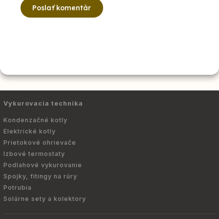
Poslať komentár
Vykurovacia technika
Kondenzačné kotly
Elektrické kotly
Prietokové ohrievače
Izbové termostaty
Podlahové vykurovanie
Spojky, fitingy na rúry
Potrubia
Solárne sety a kolektory