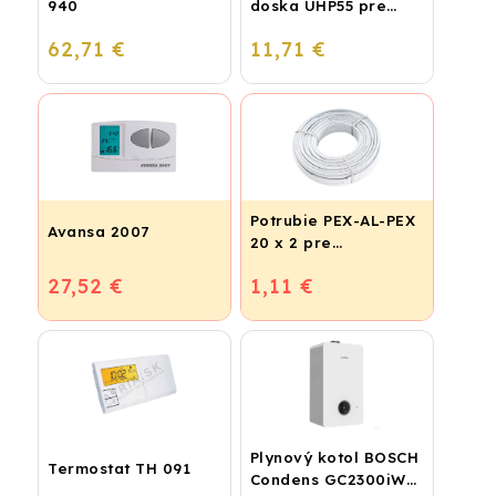
940
doska UHP55 pre
podlahové kúrenie
62,71 €
11,71 €
(STIROTERMAL
BASIC)
Potrubie PEX-AL-PEX
Avansa 2007
20 x 2 pre
vykurovanie,
27,52 €
1,11 €
podlahové kúrenie a
vodu
Plynový kotol BOSCH
Termostat TH 091
Condens GC2300iW