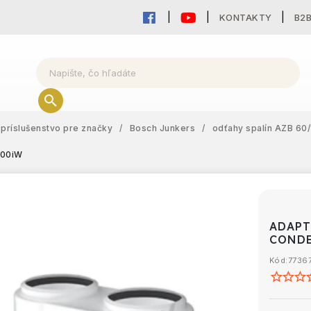
KONTAKTY
B2
príslušenstvo pre značky
/
Bosch Junkers
/
odťahy spalín AZB 60
000iW
ADAPT
COND
Kód:
7736