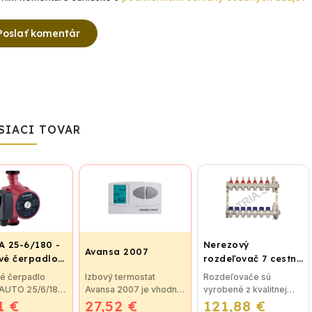
Poslať komentár
SIACI TOVAR
 25-6/180 -
Nerezový
Avansa 2007
é čerpadlo,
rozdeľovač 7 cestný
ovací závit
pre podlahové
é čerpadlo
Izbový termostat
Rozdeľovače sú
vykurovanie
 AUTO 25/6/180
Avansa 2007 je vhodný
vyrobené z kvalitnej
1 €
é čerpadlo
27,52 €
na reguláciu väčšiny
121,88 €
nerezovej ocele podľa