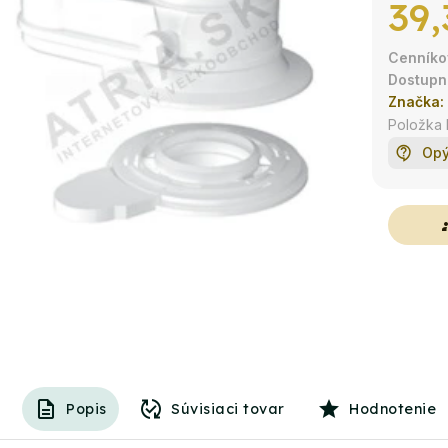
39,
Značka:
Položka
Opý
g
Popis
Súvisiaci tovar
Hodnotenie