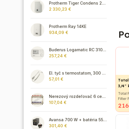
Protherm Tiger Condens 20/26 KKZ 42
2 330,23 €
Protherm Ray 14KE
Po
934,09 €
Buderus Logamatic RC 310 s FA snímačom,biely
257,24 €
El. tyč s termostatom, 300 W - biela
57,01 €
Total
3/4"
Total 
Nerezový rozdeľovač 6 cestný pre podlahové vykurovanie
Filter
107,04 €
216
Prevra
vo fil
vody. T
použit
Avansa 700 W + batéria 55Ah
rozvod
301,40 €