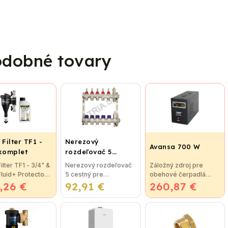
dobné tovary
 Filter TF1 -
Nerezový
Avansa 700 W
 komplet
rozdeľovač 5
cestný pre
Filter TF1 - 3/4" &
Nerezový rozdeľovač
Záložný zdroj pre
podlahové
 Fluid+ Protector
5 cestný pre
obehové čerpadlá
vykurovanie
,26 €
tná novinka
92,91 €
podlahové
260,87 €
Avansa 700 W
trácií vykurovacej
vykurovanie
Technické údaje
otal Filter je
Rozdeľovače sú
Maximálna kapacita:
eľný na všetky
vyrobené z kvalitnej
1000 VA Maximálny
y...
nerezovej ocele podľa
menovitý výkon: 700W