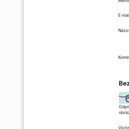
Men
E-mai
Názo
Kome
Bez
Odpíš
obrá
Vlože