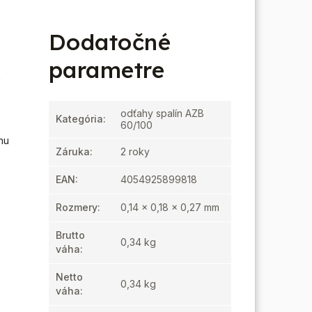
Dodatočné
parametre
0
odťahy spalín AZB
Kategória
:
60/100
hu
Záruka
:
2 roky
EAN
:
4054925899818
Rozmery
:
0,14 x 0,18 x 0,27 mm
Brutto
0,34 kg
váha
:
Netto
0,34 kg
váha
: