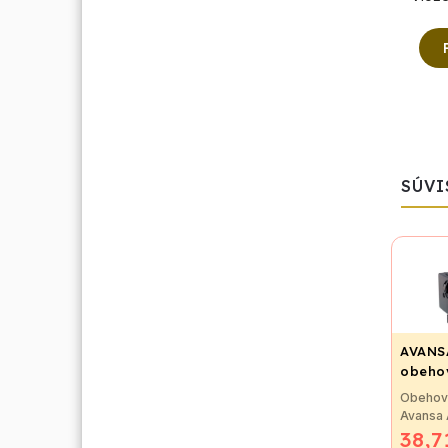
SÚVI
AVANSA
obehov
pripoj
Obehov
6/4"
Avansa
38,7
Obehov