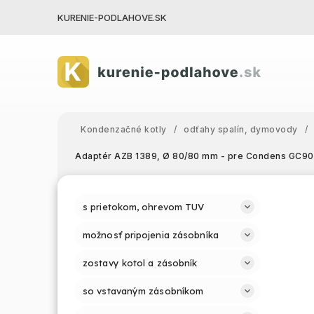
KURENIE-PODLAHOVE.SK
Kondenzačné kotly
/
odťahy spalín, dymovody
/
Adaptér AZB 1389, Ø 80/80 mm - pre Condens GC9
s prietokom, ohrevom TUV
možnosť pripojenia zásobníka
zostavy kotol a zásobník
so vstavaným zásobníkom