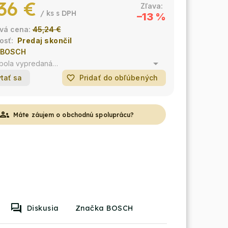
36 €
/ ks
–13 %
45,24 €
Predaj skončil
BOSCH
 bola vypredaná…
tať sa
favorite_border
Pridať do obľúbených
roups
Máte záujem o obchodnú spoluprácu?
Diskusia
Značka BOSCH