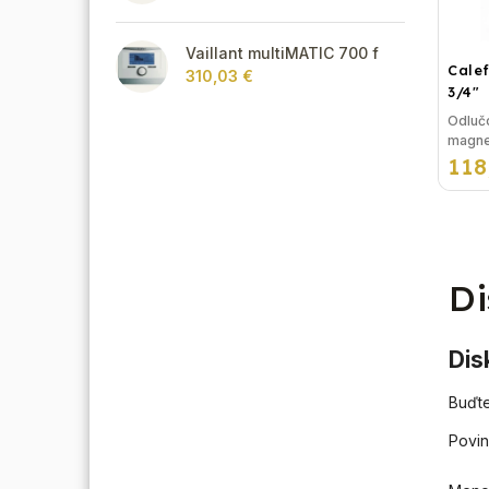
Vaillant multiMATIC 700 f
Cale
310,03 €
3/4"
Odlučo
magnet
118
vodor
CALE
Rozmer: 
Charakte
z...
Di
Dis
Buďte
Povin