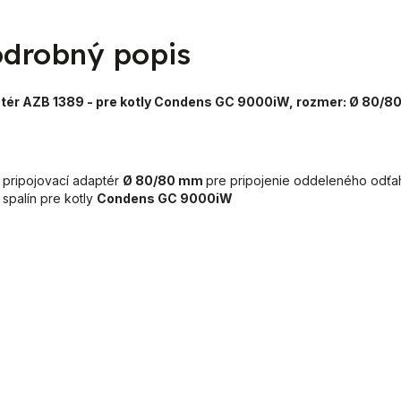
drobný popis
tér AZB 1389 - pre kotly Condens GC 9000iW, rozmer:
Ø 80/8
pripojovací adaptér
Ø 80/80 mm
pre pripojenie oddeleného odťa
spalín pre kotly
Condens GC 9000iW