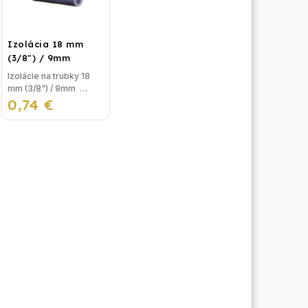
plynovému kotlu,
ktorý...
Izolácia 18 mm
(3/8") / 9mm
Izolácie na trubky 18
mm (3/8") / 9mm
0,74 €
Izolácia na potrubie,
alebo izolačná pena na
trubky sa používa na
izolovanie
vykurovacieho okruhu
pred...