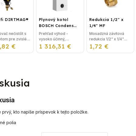
nemeckej normy DIN
Hlavné vstupné...
EN...
ffi DIRTMAG®
Plynový kotol
Redukcia 1/2" x
BOSCH Condens
1/4" MF
GC2300iW 24 P -
vač nečistôt s
Prehľad výhod -
Mosadzná závitová
Závesný
om pre zvislé aj
vysoko účinný,
redukcia 1/2" x 1/4"
kondenzačný
,82 €
ovné potrubie
1 316,31 €
priestorovo úsporný -
1,72 €
MF je najpoužívanejší
vykurovací kotol
FFI DIRTMAG®
intuitivne ovládaný LCD
spoj na oceľové
3/4"
displej- integrované
kúrenie, napríklad pod
ristika: Telo
elektronicky riadené
kotol a ďalšie riešenia...
nízkoenergetické
čerpadlo -...
skusia
kusia
 prvý, kto napíše príspevok k tejto položke.
né polia