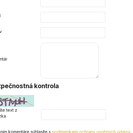
o
l
v
ntár
pečnostná kontrola
te text z
zka
ním komentáre súhlasíte s
podmienkami ochrany osobných údajov