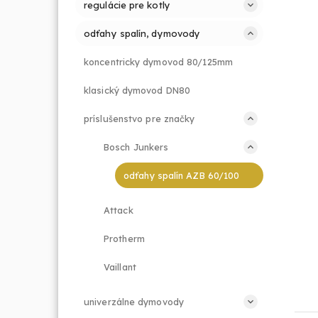
regulácie pre kotly
odťahy spalín, dymovody
koncentricky dymovod 80/125mm
klasický dymovod DN80
príslušenstvo pre značky
Bosch Junkers
odťahy spalín AZB 60/100
Attack
Protherm
Vaillant
univerzálne dymovody