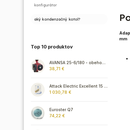
konfigurátor
Po
aký kondenzačný kotol?
Adap
mm
Top 10 produktov
AVANSA 25-6/180 - obehové čerpadlo, pripojovací závit 6/4"
38,71 €
Attack Electric Excellent 15 kW
1 030,78 €
Euroster Q7
74,22 €