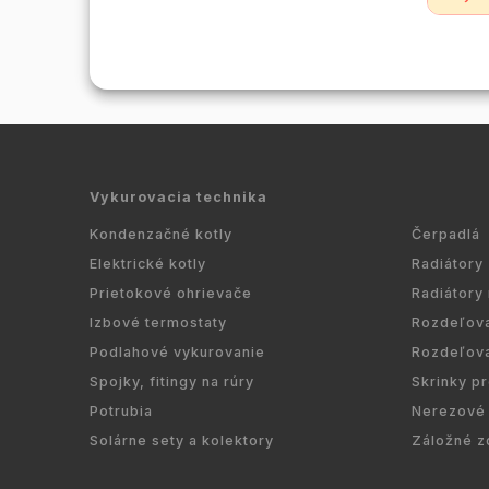
Avansa
180mm j
všetky 
dome. 
čerpadla
Vykurovacia technika
Kondenzačné kotly
Čerpadlá
Elektrické kotly
Radiátory
Prietokové ohrievače
Radiátory
Izbové termostaty
Rozdeľov
Podlahové vykurovanie
Rozdeľov
Spojky, fitingy na rúry
Skrinky p
Potrubia
Nerezové 
Solárne sety a kolektory
Záložné z