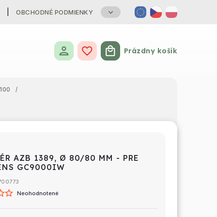
B
OBCHODNÉ PODMIENKY
Prázdny košík
Nákupný košík
/100
/
ÉR AZB 1389, Ø 80/80 MM - PRE
ENS GC9000IW
700773
Neohodnotené