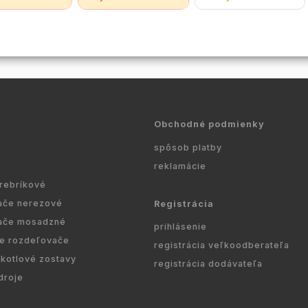
 AUTO 25/60
kotlov. Termostat je
nemeckej normy DIN EN
e určené pre
možné jednoducho
1264-4:2009-11.
rozvody vody v
pripojiť ku kotlu, alebo
Rozdeľovače je možné
Teleso
ku klimatizačnému...
použiť na všetky druhy...
...
Obchodné podmienky
spôsob platby
reklamácie
 rebríkové
ače nerezové
Registrácia
ače mosadzné
prihlásenie
re rozdeľovače
registrácia veľkoodberateľa
kotlové zostavy
registrácia dodávateľa
droje