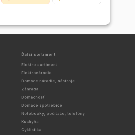
vykurovanie. Potrubie
lisovania, použitie pre
obsahuje vnútornú
plastohlikové potrubie
kyslíkovú bariéru
na vodu alebo kúrenie.
o hrúbke 0,2 mm, ktorá
...
zabraňuje...
Ďalší sortiment
Elektro sortiment
Elektronáradie
Domáce náradie, nástroje
Záhrada
Domácnosť
Domáce spotrebiče
Notebooky, počítače, telefóny
Kuchyňa
Cyklistika