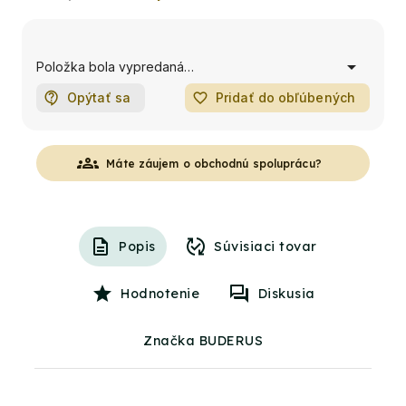
Položka bola vypredaná…
Opýtať sa
favorite_border
Pridať do obľúbených
groups
Máte záujem o obchodnú spoluprácu?
Popis
Súvisiaci tovar
Hodnotenie
Diskusia
Značka BUDERUS