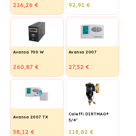
216,26 €
92,91 €
vykurovanie
Avansa 700 W
Avansa 2007
260,87 €
27,52 €
Caleffi DIRTMAG®
Avansa 2007 TX
3/4"
58,12 €
118,82 €