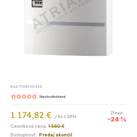
Kód:
7738500335
Neohodnotené
1 174,82 €
/ ks
–24 %
1 560 €
Predaj skončil