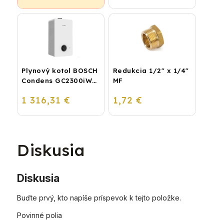
Plynový kotol BOSCH
Redukcia 1/2" x 1/4"
Condens GC2300iW
MF
24 P - Závesný
1 316,31 €
1,72 €
kondenzačný
vykurovací kotol
Diskusia
Diskusia
Buďte prvý, kto napíše príspevok k tejto položke.
Povinné polia