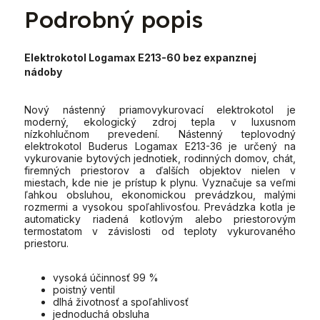
Podrobný popis
Elektrokotol Logamax E213-60 bez expanznej
nádoby
Nový nástenný priamovykurovací elektrokotol je
moderný, ekologický zdroj tepla v luxusnom
nízkohlučnom prevedení. Nástenný teplovodný
elektrokotol Buderus Logamax E213-36 je určený na
vykurovanie bytových jednotiek, rodinných domov, chát,
firemných priestorov a ďalších objektov nielen v
miestach, kde nie je prístup k plynu. Vyznačuje sa veľmi
ľahkou obsluhou, ekonomickou prevádzkou, malými
rozmermi a vysokou spoľahlivosťou. Prevádzka kotla je
automaticky riadená kotlovým alebo priestorovým
termostatom v závislosti od teploty vykurovaného
priestoru.
vysoká účinnosť 99 %
poistný ventil
dlhá životnosť a spoľahlivosť
jednoduchá obsluha