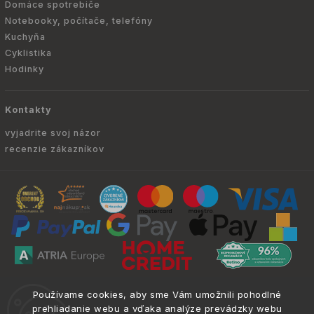
Domáce spotrebiče
Notebooky, počítače, telefóny
Kuchyňa
Cyklistika
Hodinky
Kontakty
vyjadrite svoj názor
recenzie zákazníkov
Copyright © 2010 -
2026
ATRIA.SK
|
. Všetky
info@atria.sk
Používame cookies, aby sme Vám umožnili pohodlné
práva vyhradené.
prehliadanie webu a vďaka analýze prevádzky webu