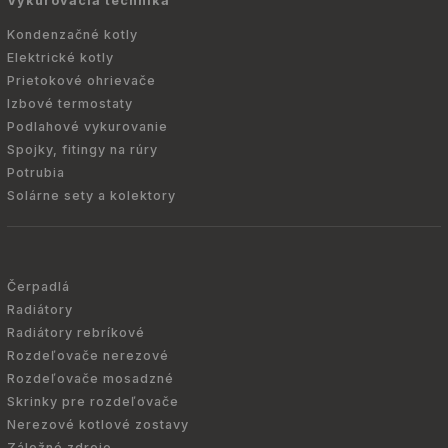
Vykurovacia technika
Kondenzačné kotly
Elektrické kotly
Prietokové ohrievače
Izbové termostaty
Podlahové vykurovanie
Spojky, fitingy na rúry
Potrubia
Solárne sety a kolektory
Čerpadlá
Radiátory
Radiátory rebríkové
Rozdeľovače nerezové
Rozdeľovače mosadzné
Skrinky pre rozdeľovače
Nerezové kotlové zostavy
Záložné zdroje