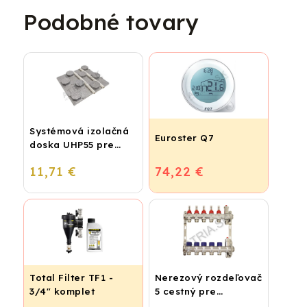
Podobné tovary
Systémová izolačná
Euroster Q7
doska UHP55 pre
podlahové kúrenie
11,71 €
74,22 €
(STIROTERMAL
BASIC)
Total Filter TF1 -
Nerezový rozdeľovač
3/4" komplet
5 cestný pre
podlahové