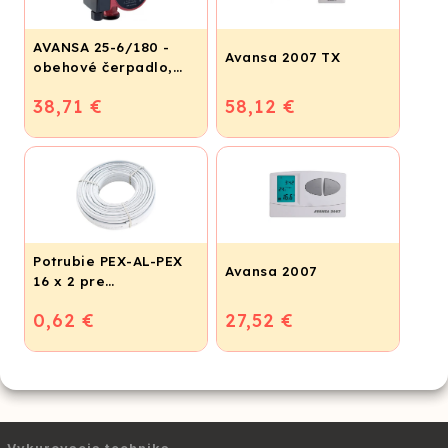
AVANSA 25-6/180 -
Avansa 2007 TX
obehové čerpadlo,
pripojovací závit 6/4"
38,71 €
58,12 €
Potrubie PEX-AL-PEX
Avansa 2007
16 x 2 pre
vykurovanie,
0,62 €
27,52 €
podlahové kúrenie a
vodu