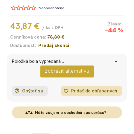
Neohodnotené
43,87 €
/ ks
–44 %
78,80 €
Predaj skončil
Položka bola vypredaná…
Zobraziť alternatívu
Opýtať sa
favorite_border
Pridať do obľúbených
groups
Máte záujem o obchodnú spoluprácu?