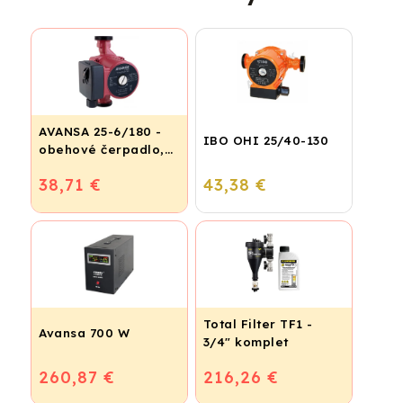
AVANSA 25-6/180 -
IBO OHI 25/40-130
obehové čerpadlo,
pripojovací závit
38,71 €
43,38 €
6/4"
Total Filter TF1 -
Avansa 700 W
3/4" komplet
260,87 €
216,26 €