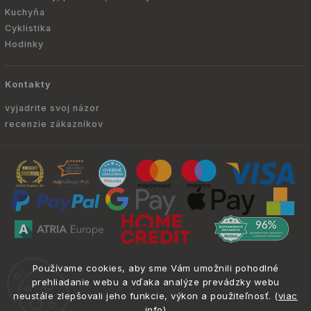
Kuchyňa
Cyklistika
Hodinky
Kontakty
vyjadrite svoj názor
recenzie zákazníkov
Copyright © 2010 -
2026
ATRIA.SK
|
. Všetky
info@atria.sk
Používame cookies, aby sme Vám umožnili pohodlné
práva vyhradené.
prehliadanie webu a vďaka analýze prevádzky webu
neustále zlepšovali jeho funkcie, výkon a použiteľnosť. (
viac
info
)