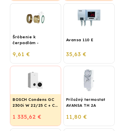
Šróbenie k
Avansa 110 E
čerpadlám -
1"x6/4"FF
9,61 €
35,63 €
IVAR.SC
BOSCH Condens GC
Príložný termostat
2300i W 22/25 C + CR
AVANSA TH 2A
120
1 335,62 €
11,80 €