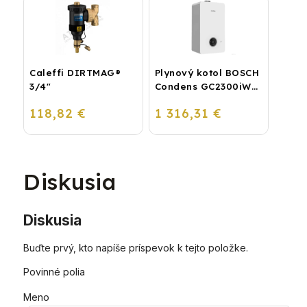
Caleffi DIRTMAG®
Plynový kotol BOSCH
3/4"
Condens GC2300iW
24 P - Závesný
118,82 €
1 316,31 €
kondenzačný
vykurovací kotol
Diskusia
Diskusia
Buďte prvý, kto napíše príspevok k tejto položke.
Povinné polia
Meno