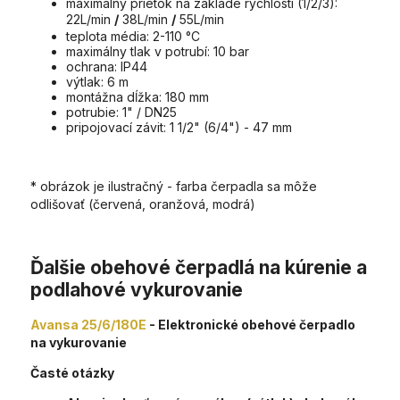
maximálny prietok na základe rýchlosti (1/2/3):
22L/min
/
38L/min
/
55L/min
teplota média: 2-110 °C
maximálny tlak v potrubí: 10 bar
ochrana: IP44
výtlak: 6 m
montážna dĺžka: 180 mm
potrubie: 1" / DN25
pripojovací závit: 1 1/2" (6/4") - 47 mm
* obrázok je ilustračný - farba čerpadla sa môže
odlišovať (červená, oranžová, modrá)
Ďalšie obehové čerpadlá na kúrenie a
podlahové vykurovanie
Avansa 25/6/180E
- Elektronické obehové čerpadlo
na vykurovanie
Časté otázky