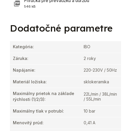
Príručka pre prevádzku a údržbu
546 kB
Dodatočné parametre
Kategória
:
IBO
Záruka
:
2 roky
Napájanie
:
220-230V / 50Hz
Materiál ložiska
:
sklokeramika
Maximálny prietok na základe
22L/min / 38L/min
/ 55L/min
rýchlosti (1/2/3)
:
Maximálny tlak v potrubí
:
10 bar
Menovitý prúd
:
0,41 A