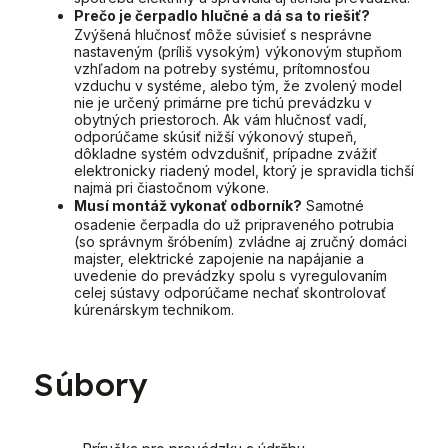
Prečo je čerpadlo hlučné a dá sa to riešiť?
Zvýšená hlučnosť môže súvisieť s nesprávne
nastaveným (príliš vysokým) výkonovým stupňom
vzhľadom na potreby systému, prítomnosťou
vzduchu v systéme, alebo tým, že zvolený model
nie je určený primárne pre tichú prevádzku v
obytných priestoroch. Ak vám hlučnosť vadí,
odporúčame skúsiť nižší výkonový stupeň,
dôkladne systém odvzdušniť, prípadne zvážiť
elektronicky riadený model, ktorý je spravidla tichší
najmä pri čiastočnom výkone.
Musí montáž vykonať odborník?
Samotné
osadenie čerpadla do už pripraveného potrubia
(so správnym šróbením) zvládne aj zručný domáci
majster, elektrické zapojenie na napájanie a
uvedenie do prevádzky spolu s vyregulovaním
celej sústavy odporúčame nechať skontrolovať
kúrenárskym technikom.
Súbory