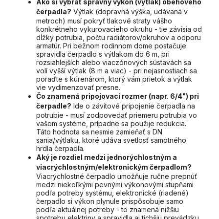
Ako si vybrať správny výkon (výtlak) obehového
čerpadla?
Výtlak (dopravná výška, udávaná v
metroch) musí pokryť tlakové straty vášho
konkrétneho vykurovacieho okruhu - tie závisia od
dĺžky potrubia, počtu radiátorov/okruhov a odporu
armatúr. Pri bežnom rodinnom dome postačuje
spravidla čerpadlo s výtlakom do 6 m, pri
rozsiahlejších alebo viaczónových sústavách sa
volí vyšší výtlak (8 m a viac) - pri nejasnostiach sa
poraďte s kúrenárom, ktorý vám prietok a výtlak
vie vydimenzovať presne.
Čo znamená pripojovací rozmer (napr. 6/4") pri
čerpadle?
Ide o závitové pripojenie čerpadla na
potrubie - musí zodpovedať priemeru potrubia vo
vašom systéme, prípadne sa použije redukcia.
Táto hodnota sa nesmie zamieňať s DN
sania/výtlaku, ktoré udáva svetlosť samotného
hrdla čerpadla.
Aký je rozdiel medzi jednorýchlostným a
viacrýchlostným/elektronickým čerpadlom?
Viacrýchlostné čerpadlo umožňuje ručne prepnúť
medzi niekoľkými pevnými výkonovými stupňami
podľa potreby systému, elektronické (riadené)
čerpadlo si výkon plynule prispôsobuje samo
podľa aktuálnej potreby - to znamená nižšiu
spotrebu elektriny a spravidla aj tichšiu prevádzku.