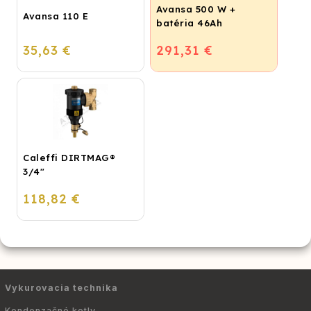
Avansa 500 W +
Avansa 110 E
batéria 46Ah
35,63 €
291,31 €
Caleffi DIRTMAG®
3/4"
118,82 €
Vykurovacia technika
Kondenzačné kotly