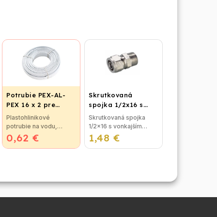
Potrubie PEX-AL-
Skrutkovaná
PEX 16 x 2 pre
spojka 1/2x16 s
vykurovanie,
vonkajším závitom
Plastohlinikové
Skrutkovaná spojka
podlahové kúrenie
potrubie na vodu,
1/2x16 s vonkajším
a vodu
0,62 €
kúrenie a podlahové
1,48 €
závitom bez nutnosti
vykurovanie. Potrubie
lisovania, použitie pre
obsahuje vnútornú
plastohlikové potrubie
kyslíkovú bariéru
na vodu alebo kúrenie.
o hrúbke 0,2 mm, ktorá
...
zabraňuje...