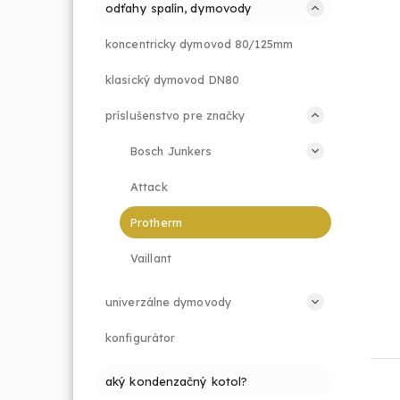
odťahy spalín, dymovody
koncentricky dymovod 80/125mm
klasický dymovod DN80
príslušenstvo pre značky
Bosch Junkers
Attack
Protherm
Vaillant
univerzálne dymovody
konfigurátor
aký kondenzačný kotol?