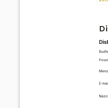
týžden
podsv
displ
regulá
poved
termost
Di
Dis
Buďte
Povin
Men
E-mai
Názo