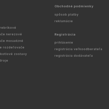
Obchodné podmienky
spôsob platby
reklamácie
 rebríkové
ače nerezové
Registrácia
ače mosadzné
prihlásenie
re rozdeľovače
registrácia veľkoodberateľa
kotlové zostavy
registrácia dodávateľa
droje