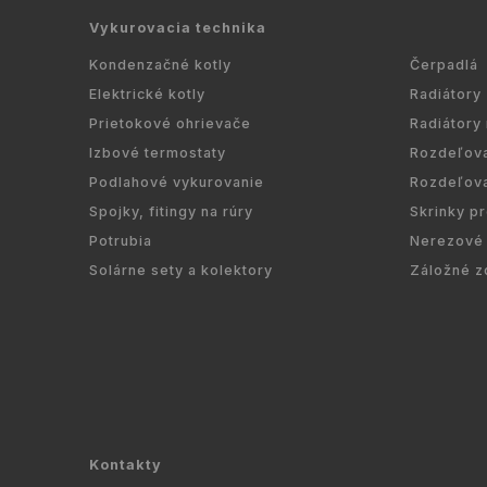
Vykurovacia technika
Kondenzačné kotly
Čerpadlá
Elektrické kotly
Radiátory
Prietokové ohrievače
Radiátory
Izbové termostaty
Rozdeľov
Podlahové vykurovanie
Rozdeľov
Spojky, fitingy na rúry
Skrinky p
Potrubia
Nerezové 
Solárne sety a kolektory
Záložné z
Kontakty