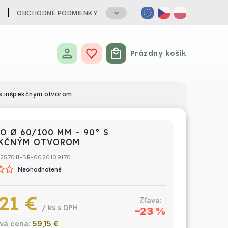
B
OBCHODNÉ PODMIENKY
Prázdny košík
Nákupný košík
s inšpekčným otvorom
O Ø 60/100 MM – 90° S
EKČNÝM OTVOROM
257011-BR-0020109170
Neohodnotené
21 €
/ ks
–23 %
59,15 €