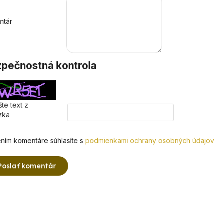
ntár
pečnostná kontrola
te text z
zka
ním komentáre súhlasíte s
podmienkami ochrany osobných údajov
Poslať komentár