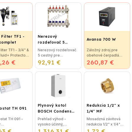
 Filter TF1 -
Nerezový
Avansa 700 W
 komplet
rozdeľovač 5
cestný pre
Filter TF1 - 3/4" &
Nerezový rozdeľovač
Záložný zdroj pre
podlahové
 Fluid+ Protector
5 cestný pre
obehové čerpadlá
vykurovanie
,26 €
tná novinka
92,91 €
podlahové
260,87 €
Avansa 700 W
trácií vykurovacej
vykurovanie
Technické údaje
otal Filter je
Rozdeľovače sú
Maximálna kapacita:
eľný na všetky
vyrobené z kvalitnej
1000 VA Maximálny
y...
nerezovej ocele podľa
menovitý výkon: 700W
nemeckej normy DIN
Hlavné vstupné...
EN...
Plynový kotol
Redukcia 1/2" x
ostat TH 091
BOSCH Condens
1/4" MF
GC2300iW 24 P -
stat TH 091 -
Prehľad výhod -
Mosadzná závitová
Závesný
ý
vysoko účinný,
redukcia 1/2" x 1/4"
kondenzačný
63 €
amovateľný
1 316,31 €
priestorovo úsporný -
1,72 €
MF je najpoužívanejší