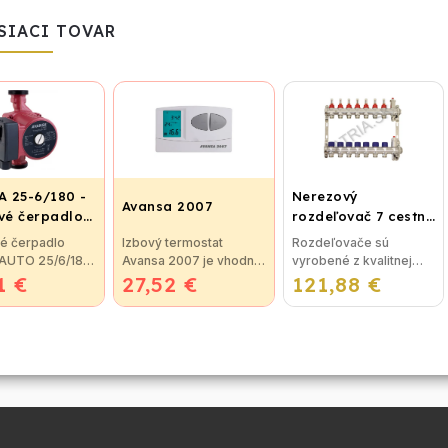
SIACI TOVAR
 25-6/180 -
Nerezový
Avansa 2007
é čerpadlo,
rozdeľovač 7 cestný
ovací závit
pre podlahové
é čerpadlo
Izbový termostat
Rozdeľovače sú
vykurovanie
 AUTO 25/6/180
Avansa 2007 je vhodný
vyrobené z kvalitnej
1 €
é čerpadlo
27,52 €
na reguláciu väčšiny
121,88 €
nerezovej ocele podľa
 AUTO 25/60
kotlov. Termostat je
nemeckej normy DIN EN
e určené pre
možné jednoducho
1264-4:2009-11.
rozvody vody v
pripojiť ku kotlu, alebo
Rozdeľovače je možné
Teleso
ku klimatizačnému...
použiť na všetky druhy...
...