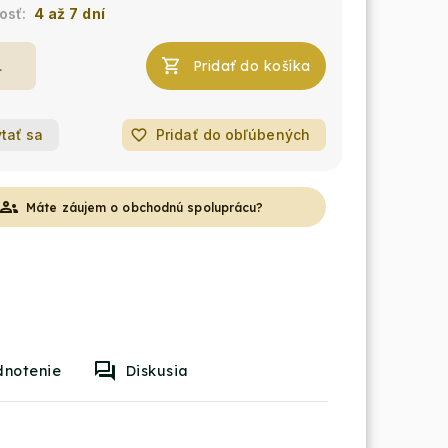
4 až 7 dní
Pridať do košíka
tať sa
favorite_border
Pridať do obľúbených
roups
Máte záujem o obchodnú spoluprácu?
dnotenie
Diskusia