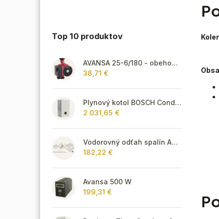
Po
Top 10 produktov
Kole
AVANSA 25-6/180 - obehové čerpadlo, pripojovací závit 6/4"
Obsa
38,71 €
Plynový kotol BOSCH Condens GC8300iW 40 R - Závesný kondenzačný vykurovací kotol
2 031,65 €
Vodorovný odťah spalín AZB 918
182,22 €
Avansa 500 W
199,31 €
Po