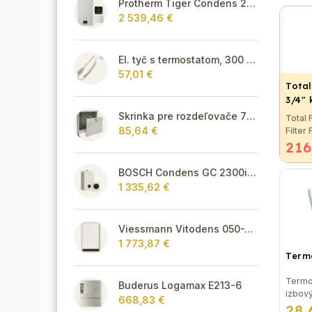
Protherm Tiger Condens 20/26 KKZ 42 + smart regulátor
2 539,46 €
El. tyč s termostatom, 300 W - biela
57,01 €
Total
3/4"
Skrinka pre rozdeľovače 795 mm - podomietková
Total 
85,64 €
Filter
216
Prevra
vo fil
vody. T
BOSCH Condens GC 2300i W 22/25 C + CR 120
použit
1 335,62 €
rozvod
Viessmann Vitodens 050-W, 3,2 - 19 kW, TÚV
1 773,87 €
Term
Termo
Buderus Logamax E213-6
izbov
668,83 €
28,
progr