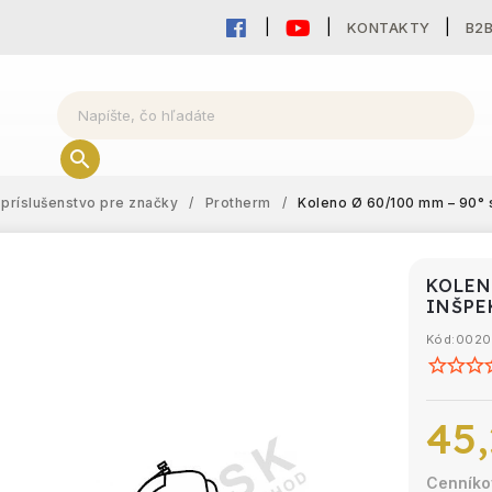
KONTAKTY
B2
príslušenstvo pre značky
/
Protherm
/
Koleno Ø 60/100 mm – 90° 
KOLEN
INŠP
Kód:
0020
45,