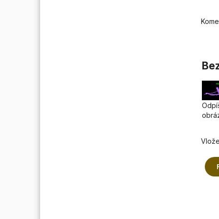
Kome
Bez
Odpíš
obrá
Vlože