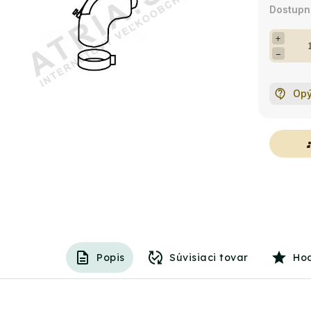
+
−
Opý
g
Popis
Súvisiaci tovar
Ho