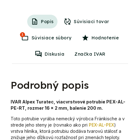
Popis
Súvisiaci tovar
3
Súvisiace súbory
Hodnotenie
Diskusia
Značka IVAR
Podrobný popis
IVAR Alpex Turatec, viacvrstvové potrubie PEX-AL-
PE-RT, rozmer 16 x 2 mm, balenie 200 m.
Toto potrubie vyrába nemecký výrobca Fränkische a v
strede jeho steny je (rovnako ako pri
PEX-AL-PEX
)
vrstva hliníka, ktorá potrubiu dodáva tvarovú stálosť a
znižuje jeho dĺžkovú rozťažnosť pri zmenách teploty.