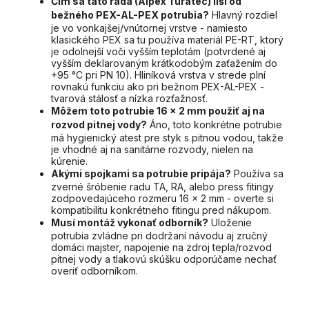
Čím sa táto rada (Alpex Turatec) líši od
bežného PEX-AL-PEX potrubia?
Hlavný rozdiel
je vo vonkajšej/vnútornej vrstve - namiesto
klasického PEX sa tu používa materiál PE-RT, ktorý
je odolnejší voči vyšším teplotám (potvrdené aj
vyšším deklarovaným krátkodobým zaťažením do
+95 °C pri PN 10). Hliníková vrstva v strede plní
rovnakú funkciu ako pri bežnom PEX-AL-PEX -
tvarová stálosť a nízka rozťažnosť.
Môžem toto potrubie 16 x 2 mm použiť aj na
rozvod pitnej vody?
Áno, toto konkrétne potrubie
má hygienický atest pre styk s pitnou vodou, takže
je vhodné aj na sanitárne rozvody, nielen na
kúrenie.
Akými spojkami sa potrubie pripája?
Používa sa
zverné šróbenie radu TA, RA, alebo press fitingy
zodpovedajúceho rozmeru 16 x 2 mm - overte si
kompatibilitu konkrétneho fitingu pred nákupom.
Musí montáž vykonať odborník?
Uloženie
potrubia zvládne pri dodržaní návodu aj zručný
domáci majster, napojenie na zdroj tepla/rozvod
pitnej vody a tlakovú skúšku odporúčame nechať
overiť odborníkom.