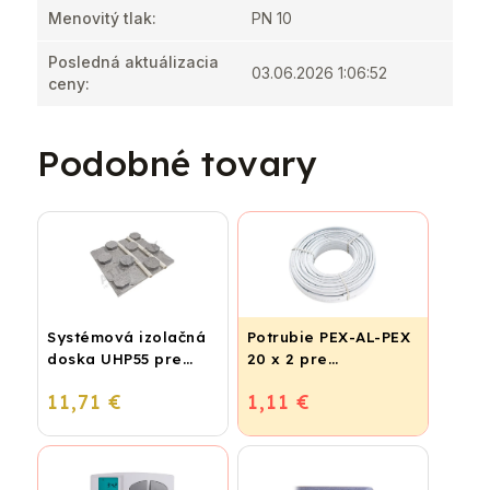
Menovitý tlak
:
PN 10
Posledná aktuálizacia
03.06.2026 1:06:52
ceny
:
Podobné tovary
Systémová izolačná
Potrubie PEX-AL-PEX
doska UHP55 pre
20 x 2 pre
podlahové kúrenie
vykurovanie,
11,71 €
1,11 €
(STIROTERMAL
podlahové kúrenie a
BASIC)
vodu