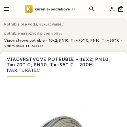
Potrubia pre vodu, vykurovanie
/
potrubie na rozvod pitnej vody
/
Viacvrstvové potrubie - 16x2; PN10, T=+70° C; PN10, T=+95° C -
200m
IVAR.TURATEC
VIACVRSTVOVÉ POTRUBIE - 16X2; PN10,
T=+70° C; PN10, T=+95° C - 200M
IVAR.TURATEC