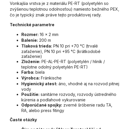
Vonkajšia vrstva je z materiálu PE-RT (polyetylén so
zvýšenou teplotnou odolnosťou) namiesto bežného PEX,
čo je typický znak práve tejto produktovej rady.
Technické parametre
Rozmer:
16 x 2 mm
Balenie:
200 m
Tlaková trieda:
PN 10 pri +70 °C (trvalé
zaťaženie), PN 10 pri +95 °C (krátkodobé
zaťaženie)
Zloženie:
PE-AL-PE-RT (polyetylén / hliník /
teplotne odolný polyetylén PE-RT)
Farba:
biela
Výrobca:
Fränkische
Hygienický atest:
áno, vhodné aj na rozvod pitnej
vody
Použitie:
sanitárne rozvody, rozvody ústredného
kúrenia a podlahové vykurovanie
Odporúčané spojky:
zverné šróbenie radu TA,
RA, alebo press fitingy
Časté otázky