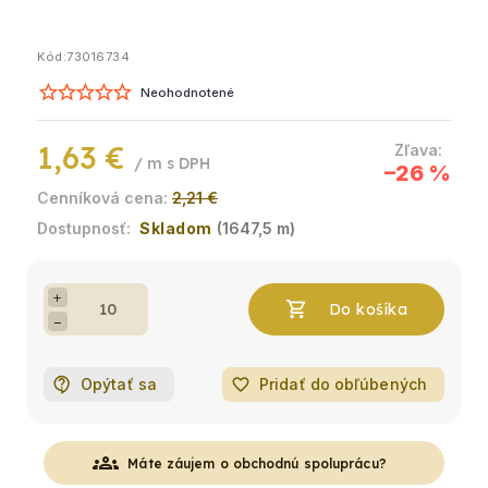
Kód:
73016734
Neohodnotené
1,63 €
/ m
–26 %
2,21 €
Skladom
(1647,5 m)
+
−
Opýtať sa
favorite_border
Pridať do obľúbených
groups
Máte záujem o obchodnú spoluprácu?