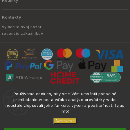
Hodinky
Kontakty
vyjadrite svoj názor
recenzie zákazníkov
Copyright © 2010 -
2026
ATRIA.SK
|
. Všetky
info@atria.sk
Používame cookies, aby sme Vám umožnili pohodlné
práva vyhradené.
prehliadanie webu a vďaka analýze prevádzky webu
neustále zlepšovali jeho funkcie, výkon a použiteľnosť. (
viac
info
)
Nastavenie
Zverné