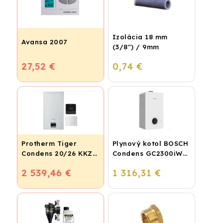
Izolácia 18 mm
Avansa 2007
(3/8") / 9mm
27,52 €
0,74 €
Protherm Tiger
Plynový kotol BOSCH
Condens 20/26 KKZ
Condens GC2300iW
42 + smart regulátor
24 P - Závesný
2 539,46 €
1 316,31 €
kondenzačný
vykurovací kotol