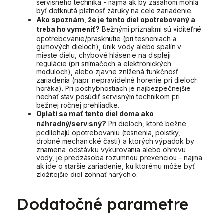
servisného technika - najmä ak by zásahom mohla
byť dotknutá platnosť záruky na celé zariadenie.
Ako spoznám, že je tento diel opotrebovaný a
treba ho vymeniť?
Bežnými príznakmi sú viditeľné
opotrebovanie/prasknutie (pri tesneniach a
gumových dieloch), únik vody alebo spalín v
mieste dielu, chybové hlásenie na displeji
regulácie (pri snímačoch a elektronických
moduloch), alebo zjavne znížená funkčnosť
zariadenia (napr. nepravidelné horenie pri dieloch
horáka). Pri pochybnostiach je najbezpečnejšie
nechať stav posúdiť servisným technikom pri
bežnej ročnej prehliadke.
Oplatí sa mať tento diel doma ako
náhradný/servisný?
Pri dieloch, ktoré bežne
podliehajú opotrebovaniu (tesnenia, poistky,
drobné mechanické časti) a ktorých výpadok by
znamenal odstávku vykurovania alebo ohrevu
vody, je predzásoba rozumnou prevenciou - najmä
ak ide o staršie zariadenie, ku ktorému môže byť
zložitejšie diel zohnať narýchlo.
Dodatočné parametre