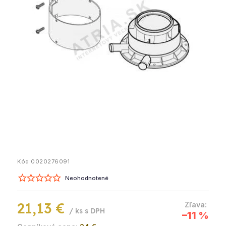
Kód:
0020276091
Neohodnotené
21,13 €
/ ks
–11 %