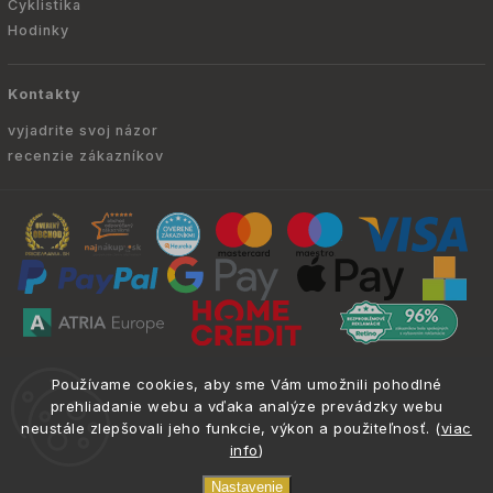
Cyklistika
Hodinky
Kontakty
vyjadrite svoj názor
recenzie zákazníkov
Copyright © 2010 -
2026
ATRIA.SK
|
. Všetky
info@atria.sk
Používame cookies, aby sme Vám umožnili pohodlné
práva vyhradené.
prehliadanie webu a vďaka analýze prevádzky webu
neustále zlepšovali jeho funkcie, výkon a použiteľnosť. (
viac
info
)
Nastavenie