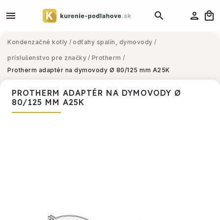
Kondenzačné kotly
/
odťahy spalín, dymovody
/
príslušenstvo pre značky
/
Protherm
/
Protherm adaptér na dymovody Ø 80/125 mm A25K
PROTHERM ADAPTÉR NA DYMOVODY Ø
80/125 MM A25K