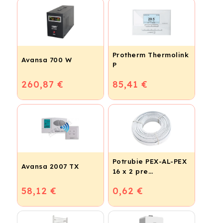
Protherm Thermolink
Avansa 700 W
P
260,87 €
85,41 €
Potrubie PEX-AL-PEX
Avansa 2007 TX
16 x 2 pre
vykurovanie,
58,12 €
0,62 €
podlahové kúrenie a
vodu