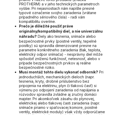
PROTHERM) a v jeho technických parametroch
vyššie. Pri nejasnostiach nám napíšte presné
typové označenie svojho zariadenia (vrátane
prípadného sériového čísla) - radi vám
kompatibilitu overíme.
Prečo je dôležité použiť práve
originálny/kompatibilný diel, a nie univerzálnu
náhradu?
Diely ako tesnenia, snímače alebo
bezpečnostné prvky (poistné ventily, tepelné
poistky) sú spravidla dimenzované presne na
parametre konkrétneho zariadenia (tlak, teplota,
elektrický odpor snímača) - nesprávny diel môže
spôsobiť zníženú funkčnosť, netesnosť, alebo v
prípade bezpečnostných prvkov aj reálne
bezpečnostné riziko.
Musí montáž tohto dielu vykonať odborník?
Pri
jednoduchších, mechanických dieloch (napr.
tesnenia, kryty, drobné príslušenstvo bez
pripojenia na elektrinu, plyn či tlakovú časť) si
výmenu po odpojení zariadenia od napájania a
rozvodov spravidla zvládne aj zručný domáci
majster. Pri akomkoľvek zásahu do plynovej,
elektrickej alebo tlakovej časti zariadenia (napr.
snímače priamo v spaľovacej komore, poistné
ventily, elektrické moduly) však vždy odporúčame