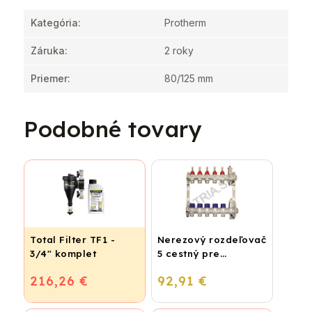
Kategória
:
Protherm
Záruka
:
2 roky
Priemer
:
80/125 mm
Podobné tovary
Total Filter TF1 -
Nerezový rozdeľovač
3/4" komplet
5 cestný pre
podlahové
216,26 €
92,91 €
vykurovanie