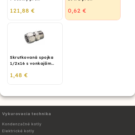
podlahové
vykurovanie,
121,88 €
0,62 €
vykurovanie
podlahové kúrenie a
vodu
Skrutkovaná spojka
1/2x16 s vonkajším
závitom
1,48 €
Vykurovacia technika
Kondenzačné kotly
Elektrické kotly