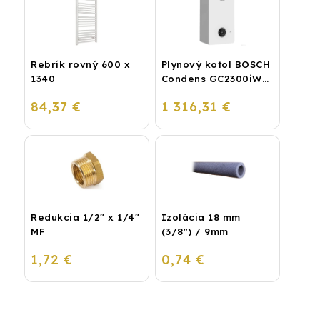
Rebrík rovný 600 x
Plynový kotol BOSCH
1340
Condens GC2300iW
24 P - Závesný
84,37 €
1 316,31 €
kondenzačný
vykurovací kotol
Redukcia 1/2" x 1/4"
Izolácia 18 mm
MF
(3/8") / 9mm
1,72 €
0,74 €