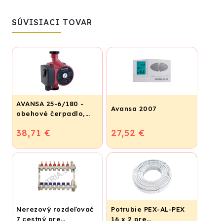
SÚVISIACI TOVAR
AVANSA 25-6/180 -
Avansa 2007
obehové čerpadlo,
pripojovací závit 6/4"
38,71 €
27,52 €
Nerezový rozdeľovač
Potrubie PEX-AL-PEX
7 cestný pre
16 x 2 pre