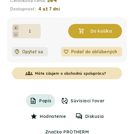
24 €
4 až 7 dní
+
−
Opýtať sa
favorite_border
Pridať do obľúbených
groups
Máte záujem o obchodnú spoluprácu?
Popis
Súvisiaci tovar
Hodnotenie
Diskusia
Značka PROTHERM