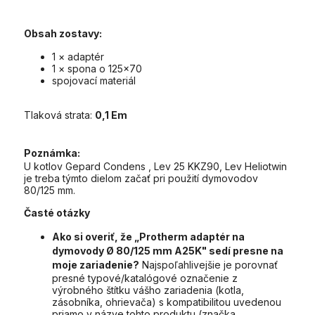
Obsah zostavy:
1 × adaptér
1 × spona o 125x70
spojovací materiál
Tlaková strata:
0,1 Em
Poznámka:
U kotlov Gepard Condens , Lev 25 KKZ90, Lev Heliotwin
je treba týmto dielom začať pri použití dymovodov
80/125 mm.
Časté otázky
Ako si overiť, že „Protherm adaptér na
dymovody Ø 80/125 mm A25K" sedí presne na
moje zariadenie?
Najspoľahlivejšie je porovnať
presné typové/katalógové označenie z
výrobného štítku vášho zariadenia (kotla,
zásobníka, ohrievača) s kompatibilitou uvedenou
priamo v názve tohto produktu (značka