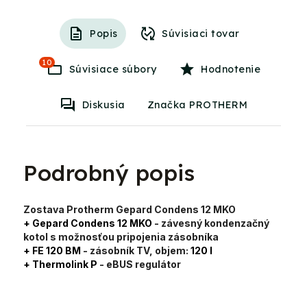
Popis
Súvisiaci tovar
10
Súvisiace súbory
Hodnotenie
Diskusia
Značka PROTHERM
Podrobný popis
Zostava Protherm Gepard Condens 12 MKO
+ Gepard Condens 12 MKO
- závesný kondenzačný
kotol s možnosťou pripojenia zásobníka
+ FE 120 BM
- zásobník TV, objem:
120 l
+ Thermolink P
- eBUS regulátor