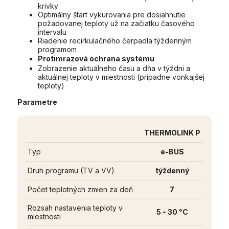
krivky
Optimálny štart vykurovania pre dosiahnutie
požadovanej teploty už na začiatku časového
intervalu
Riadenie recirkulačného čerpadla týždenným
programom
Protimrazová ochrana systému
Zobrazenie aktuálneho času a dňa v týždni a
aktuálnej teploty v miestnosti (prípadne vonkajšej
teploty)
Parametre
THERMOLINK P
Typ
e-BUS
Druh programu (TV a VV)
týždenný
Počet teplotných zmien za deň
7
Rozsah nastavenia teploty v
5 - 30 °C
miestnosti