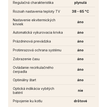
Regulačná charakteristika
plynulá
Rozsah nastavenia teploty TV
38 - 65 °C
Nastavenie ekvitermických
áno
kriviek
Automatická vykurovacia krivka
áno
Prázdninová prevádzka
áno
Protimrazová ochrana systému
áno
Zobrazenie času
áno
Ovládanie recirkulačného
áno
čerpadla
Optimálny štart
áno
Optická indikácia vybitých
nie
batérií
Pripojenie ku kotlu
drôtové