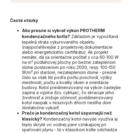
Časté otázky
Ako presne si vybrať výkon PROTHERM
kondenzačného kotla?
Základom je vypočítaná
tepelná strata vykurovaného objektu
(najspoľahlivejšie z projektovej dokumentácie
alebo energetického certifikátu). Ak projekt
nemáte, dá sa orientačne počítať s cca 60-100 W
na m² podlahovej plochy pri bežne zateplenom
dome postavenom po roku 2000, resp. 100-150
W/m² pri staršom, nezateplenom dome - presné
číslo sa však líši podľa počtu poschodí, výšky
miestností, počtu a kvality okien a orientácie
budovy. Kotol predimenzovaný na výkon častejšie
zapína a vypína (tzv. cykluje), čo skracuje jeho
životnosť a znižuje účinnosť; poddimenzovaný
kotol naopak v mrazivých dňoch nestíha dom
dostatočne vykúriť.
Prečo je kondenzačný kotol úspornejší než
klasický?
Kondenzačný kotol navyše využíva aj
teplo skryté vo vodnej pare vznikajúcej pri
spaľovaní plynu - tá v klasickom kotle odchádza