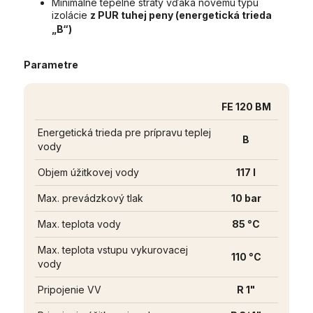
Minimálne tepelné straty vďaka novému typu
izolácie
z PUR tuhej peny (energetická trieda
„B“)
Parametre
FE 120 BM
Energetická trieda pre prípravu teplej
B
vody
Objem úžitkovej vody
117 l
Max. prevádzkový tlak
10 bar
Max. teplota vody
85 °C
Max. teplota vstupu vykurovacej
110 °C
vody
Pripojenie VV
R 1"