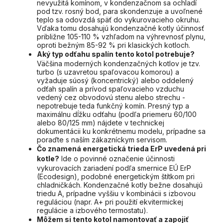
nevyužitá komínom, v kondenzačnom sa ochladí
pod tzv. rosný bod, para skondenzuje a uvoľnené
teplo sa odovzdá späť do vykurovacieho okruhu.
Vďaka tomu dosahujú kondenzačné kotly účinnosť
približne 105-110 % vzhľadom na výhrevnosť plynu,
oproti bežným 85-92 % pri klasických kotloch.
Aký typ odťahu spalín tento kotol potrebuje?
Väčšina moderných kondenzačných kotlov je tzv.
turbo (s uzavretou spaľovacou komorou) a
vyžaduje súosý (koncentrický) alebo oddelený
odťah spalín a prívod spaľovacieho vzduchu
vedený cez obvodovú stenu alebo strechu -
nepotrebuje teda funkčný komín. Presný typ a
maximálnu dĺžku odťahu (podľa priemeru 60/100
alebo 80/125 mm) nájdete v technickej
dokumentácii ku konkrétnemu modelu, prípadne sa
poraďte s naším zákazníckym servisom.
Čo znamená energetická trieda ErP uvedená pri
kotle?
Ide o povinné označenie účinnosti
vykurovacích zariadení podľa smernice EÚ ErP
(Ecodesign), podobné energetickým štítkom pri
chladničkách. Kondenzačné kotly bežne dosahujú
triedu A, prípadne vyššiu v kombinácii s izbovou
reguláciou (napr. A+ pri použití ekvitermickej
regulácie a izbového termostatu).
Môžem si tento kotol namontovať a zapojiť