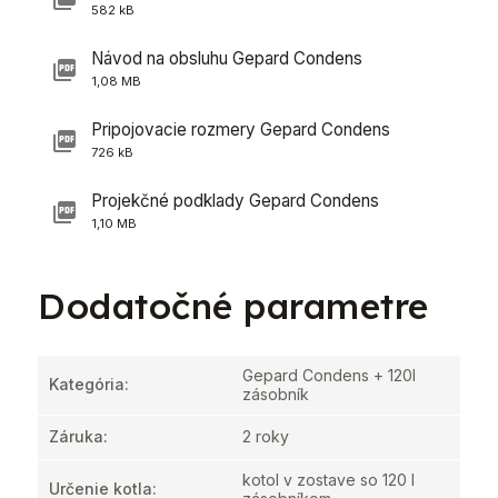
582 kB
Návod na obsluhu Gepard Condens
1,08 MB
Pripojovacie rozmery Gepard Condens
726 kB
Projekčné podklady Gepard Condens
1,10 MB
Dodatočné parametre
Gepard Condens + 120l
Kategória
:
zásobník
Záruka
:
2 roky
kotol v zostave so 120 l
Určenie kotla
: