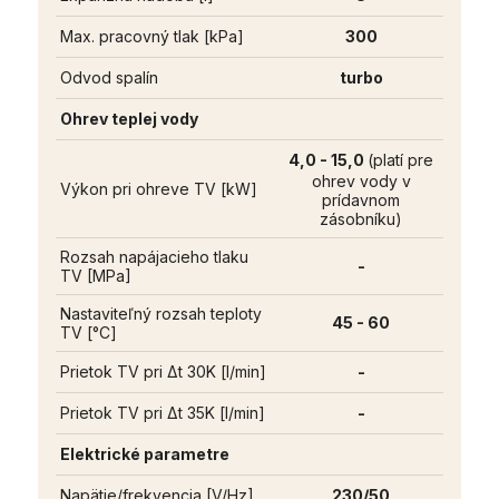
Max. pracovný tlak [kPa]
300
Odvod spalín
turbo
Ohrev teplej vody
4,0 - 15,0
(platí pre
ohrev vody v
Výkon pri ohreve TV [kW]
prídavnom
zásobníku)
Rozsah napájacieho tlaku
-
TV [MPa]
Nastaviteľný rozsah teploty
45 - 60
TV [°C]
Prietok TV pri Δt 30K [l/min]
-
Prietok TV pri Δt 35K [l/min]
-
Elektrické parametre
Napätie/frekvencia [V/Hz]
230/50