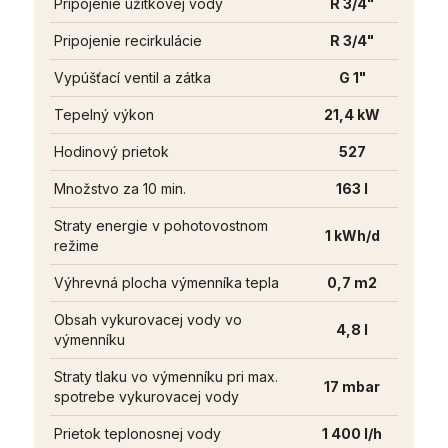
Pripojenie úžitkovej vody
R 3/4"
Pripojenie recirkulácie
R 3/4"
Vypúšťací ventil a zátka
G 1"
Tepelný výkon
21,4 kW
Hodinový prietok
527
Množstvo za 10 min.
163 l
Straty energie v pohotovostnom
1 kWh/d
režime
Výhrevná plocha výmenníka tepla
0,7 m2
Obsah vykurovacej vody vo
4,8 l
výmenníku
Straty tlaku vo výmenníku pri max.
17 mbar
spotrebe vykurovacej vody
Prietok teplonosnej vody
1 400 l/h