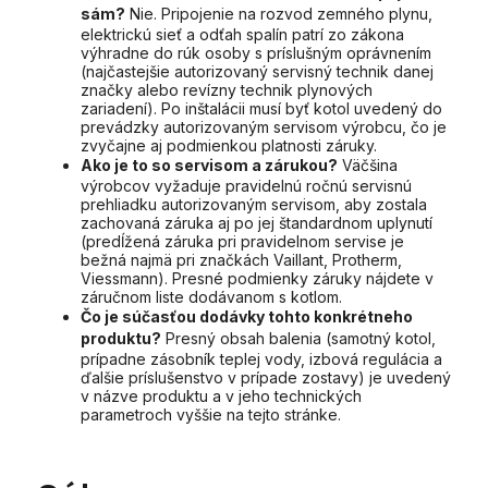
sám?
Nie. Pripojenie na rozvod zemného plynu,
elektrickú sieť a odťah spalín patrí zo zákona
výhradne do rúk osoby s príslušným oprávnením
(najčastejšie autorizovaný servisný technik danej
značky alebo revízny technik plynových
zariadení). Po inštalácii musí byť kotol uvedený do
prevádzky autorizovaným servisom výrobcu, čo je
zvyčajne aj podmienkou platnosti záruky.
Ako je to so servisom a zárukou?
Väčšina
výrobcov vyžaduje pravidelnú ročnú servisnú
prehliadku autorizovaným servisom, aby zostala
zachovaná záruka aj po jej štandardnom uplynutí
(predĺžená záruka pri pravidelnom servise je
bežná najmä pri značkách Vaillant, Protherm,
Viessmann). Presné podmienky záruky nájdete v
záručnom liste dodávanom s kotlom.
Čo je súčasťou dodávky tohto konkrétneho
produktu?
Presný obsah balenia (samotný kotol,
prípadne zásobník teplej vody, izbová regulácia a
ďalšie príslušenstvo v prípade zostavy) je uvedený
v názve produktu a v jeho technických
parametroch vyššie na tejto stránke.