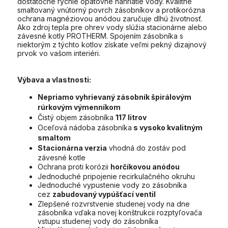
dostatočne rýchle opätovné nahriatie vody. Kvalitne
smaltovaný vnútorný povrch zásobníkov a protikorózna
ochrana magnéziovou anódou zaručuje dlhú životnosť.
Ako zdroj tepla pre ohrev vody slúžia stacionárne alebo
závesné kotly PROTHERM. Spojením zásobníka s
niektorým z týchto kotlov získate veľmi pekný dizajnový
prvok vo vašom interiéri.
Výbava a vlastnosti:
Nepriamo vyhrievaný zásobník špirálovým
rúrkovým výmenníkom
Čistý objem zásobníka
117 litrov
Oceľová nádoba zásobníka
s vysoko kvalitným
smaltom
Stacionárna verzia
vhodná do zostáv pod
závesné kotle
Ochrana proti korózii
horčíkovou anódou
Jednoduché pripojenie recirkulačného okruhu
Jednoduché vypustenie vody zo zásobníka
cez
zabudovaný vypúšťací ventil
Zlepšené rozvrstvenie studenej vody na dne
zásobníka vďaka novej konštrukcii rozptyľovača
vstupu studenej vody do zásobníka