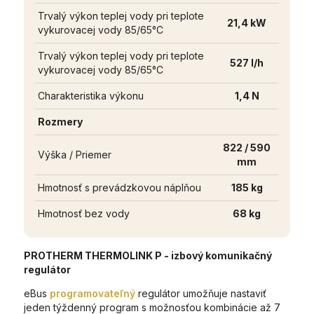
Trvalý výkon teplej vody pri teplote
21,4 kW
vykurovacej vody 85/65°C
Trvalý výkon teplej vody pri teplote
527 l/h
vykurovacej vody 85/65°C
Charakteristika výkonu
1,4 N
Rozmery
822 / 590
Výška / Priemer
mm
Hmotnosť s prevádzkovou náplňou
185 kg
Hmotnosť bez vody
68 kg
PROTHERM THERMOLINK P
- izbový komunikačný
regulátor
eBus
programovateľný
regulátor umožňuje nastaviť
jeden týždenný program s možnosťou kombinácie až 7