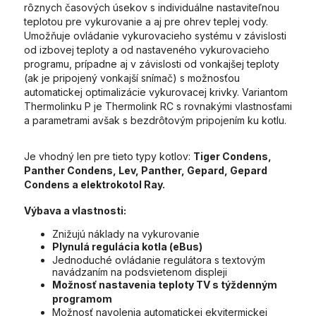
rôznych časových úsekov s individuálne nastaviteľnou
teplotou pre vykurovanie a aj pre ohrev teplej vody.
Umožňuje ovládanie vykurovacieho systému v závislosti
od izbovej teploty a od nastaveného vykurovacieho
programu, prípadne aj v závislosti od vonkajšej teploty
(ak je pripojený vonkajší snímač) s možnosťou
automatickej optimalizácie vykurovacej krivky. Variantom
Thermolinku P je Thermolink RC s rovnakými vlastnosťami
a parametrami avšak s bezdrôtovým pripojením ku kotlu.
Je vhodný len pre tieto typy kotlov:
Tiger Condens,
Panther Condens, Lev, Panther, Gepard, Gepard
Condens a elektrokotol Ray.
Výbava a vlastnosti:
Znižujú náklady na vykurovanie
Plynulá regulácia kotla (eBus)
Jednoduché ovládanie regulátora s textovým
navádzaním na podsvietenom displeji
Možnosť nastavenia teploty TV s týždenným
programom
Možnosť navolenia automatickej ekvitermickej