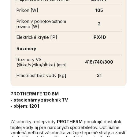
Príkon [W]
105
Príkon v pohotovostnom
2
režime [W]
Elektrické krytie [IP]
IPX4D
Rozmery
Rozmery VS
418/740/300
(šírka/výška/hĺbka) [mm]
Hmotnosť bez vody [kg]
31
PROTHERM FE 120 BM
- stacionárny zásobník TV
- objem:
120 l
Zásobníky teplej vody
PROTHERM
ponúkajú dostatok
teplej vody aj pre náročných spotrebiteľov. Optimálne
zvolená veľkosť zásobníka znižuje tepelné straty a zaistí