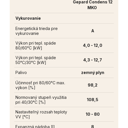
Gepard Condens 12
MKO
Vykurovanie
Energetická trieda pre
A
vykurovanie
Výkon pri tepl. spáde
4,0 - 12,0
80/60°C [kW]
Výkon pri tepl. spáde
4,3 - 12,7
50°C/30°C [kW]
Palivo
zemný plyn
Účinnosť pri 80/60°C max.
98,2
výkon [%]
Normovaný stupeň využitia
108,5
pri 40/30°C [%]
Nastaviteľný rozsah teploty
10 - 80
VV [°C]
Expanzná nádoba [l]
8