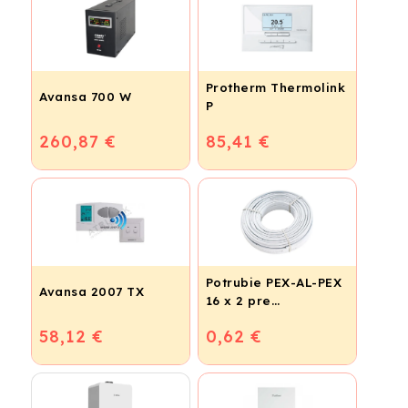
Protherm Thermolink
Avansa 700 W
P
260,87 €
85,41 €
Potrubie PEX-AL-PEX
Avansa 2007 TX
16 x 2 pre
vykurovanie,
58,12 €
0,62 €
podlahové kúrenie a
vodu