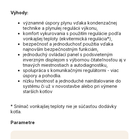
Výhody:
významné úspory plynu vďaka kondenzačnej
technike a plynulej regulácii výkonu,
komfort vykurovania s použitím regulácie podľa
vonkajšej teploty (ekvitermická regulácia*),
bezpečnosť a jednoduchosť použitia vďaka
najnovším bezpečnostným funkciám,
jednoduchý ovládací panel s podsvieteným
inverzným displejom s výbornou čitateľnosťou aj v
tmavých miestnostiach a autodiagnostiku,
spolupráca s komunikačnými regulátormi - viac
úspory a pohodlia.
nízku hmotnosť a jednoduché nainštalovanie do
systému či už v novostavbe alebo pri výmene
starších kotlov
* Snímač vonkajšej teploty nie je súčasťou dodávky
kotla.
Parametre