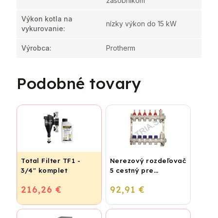
zásobníkom
Výkon kotla na
nízky výkon do 15 kW
vykurovanie
:
Výrobca
:
Protherm
Podobné tovary
Total Filter TF1 -
Nerezový rozdeľovač
3/4" komplet
5 cestný pre
podlahové
216,26 €
92,91 €
vykurovanie