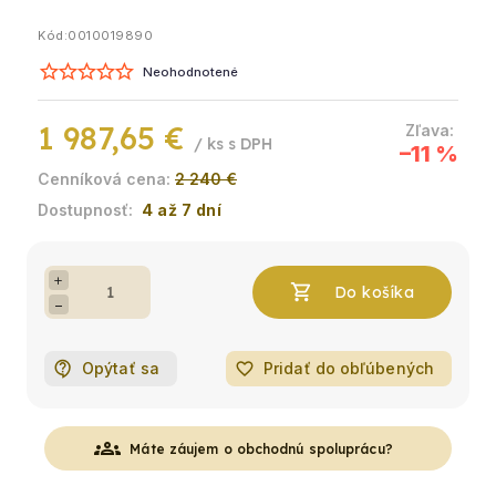
Kód:
0010019890
Neohodnotené
1 987,65 €
/ ks
–11 %
2 240 €
4 až 7 dní
+
−
Opýtať sa
favorite_border
Pridať do obľúbených
groups
Máte záujem o obchodnú spoluprácu?