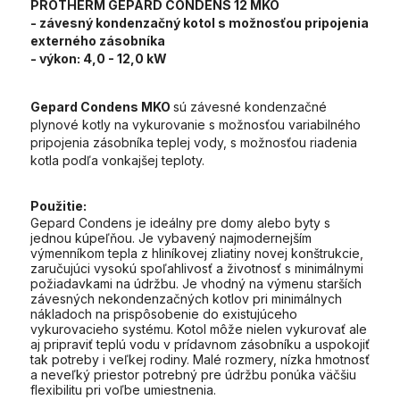
PROTHERM GEPARD CONDENS 12 MKO
- závesný kondenzačný kotol s možnosťou pripojenia
externého zásobníka
- výkon:
4,0 - 12,0 kW
Gepard Condens MKO
sú závesné kondenzačné
plynové kotly na vykurovanie s možnosťou variabilného
pripojenia zásobníka teplej vody, s možnosťou riadenia
kotla podľa vonkajšej teploty.
Použitie:
Gepard Condens je ideálny pre domy alebo byty s
jednou kúpeľňou. Je vybavený najmodernejším
výmenníkom tepla z hliníkovej zliatiny novej konštrukcie,
zaručujúci vysokú spoľahlivosť a životnosť s minimálnymi
požiadavkami na údržbu. Je vhodný na výmenu starších
závesných nekondenzačných kotlov pri minimálnych
nákladoch na prispôsobenie do existujúceho
vykurovacieho systému. Kotol môže nielen vykurovať ale
aj pripraviť teplú vodu v prídavnom zásobníku a uspokojiť
tak potreby i veľkej rodiny. Malé rozmery, nízka hmotnosť
a neveľký priestor potrebný pre údržbu ponúka väčšiu
flexibilitu pri voľbe umiestnenia.