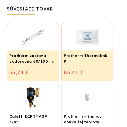
SÚVISIACI TOVAR
Protherm zostava
Protherm Thermolink
vodorovná 60/100 mm
P
- 0,8 m, S1KP
55,74 €
85,41 €
Caleffi DIRTMAG®
Protherm - Snímač
3/4"
vonkajšej teploty