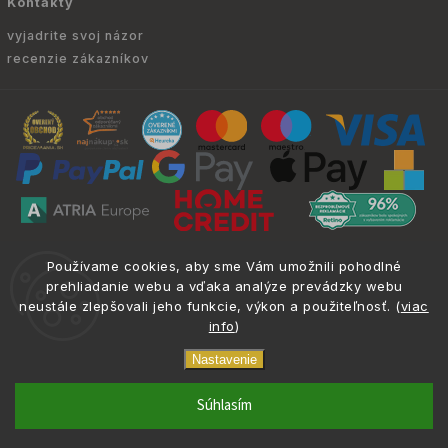
Kontakty
vyjadrite svoj názor
recenzie zákazníkov
Copyright © 2010 -
2026
ATRIA.SK
|
. Všetky
info@atria.sk
Používame cookies, aby sme Vám umožnili pohodlné
práva vyhradené.
prehliadanie webu a vďaka analýze prevádzky webu
neustále zlepšovali jeho funkcie, výkon a použiteľnosť. (
viac
info
)
Nastavenie
Nemrznúca
lor_fill
phone
email
0917 133 662
info@atria.sk
Súhlasím
zmes