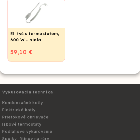
El. tyč s termostatom,
600 W - biela
59,10 €
Vykurovacia technika
Kondenzačné kotly
Elektrické kotly
Prietokové ohrievače
Izbové termostaty
Podlahové vykurovanie
Spojky, fitingy na rúry