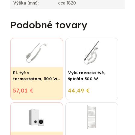
Výška (mm)
:
cca 1820
Podobné tovary
El. tyč s
Vykurovacia tyč,
termostatom, 300 W
špirála 300 W
- biela
57,01 €
44,49 €