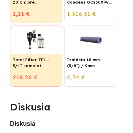
20 x 2 pre
Condens GC2300iW
vykurovanie,
24 P - Závesný
1,11 €
1 316,31 €
podlahové kúrenie a
kondenzačný
vodu
vykurovací kotol
Total Filter TF1 -
Izolácia 18 mm
3/4" komplet
(3/8") / 9mm
216,26 €
0,74 €
Diskusia
Diskusia