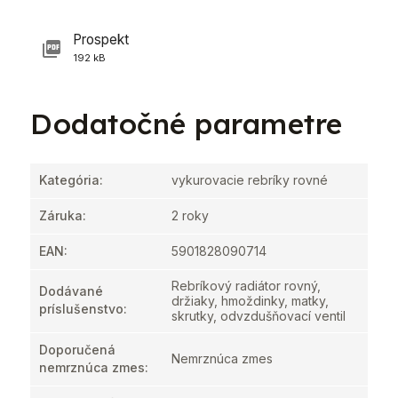
Prospekt
192 kB
Dodatočné parametre
Kategória
:
vykurovacie rebríky rovné
Záruka
:
2 roky
EAN
:
5901828090714
Rebríkový radiátor rovný,
Dodávané
držiaky, hmoždinky, matky,
príslušenstvo
:
skrutky, odvzdušňovací ventil
Doporučená
Nemrznúca zmes
nemrznúca zmes
: