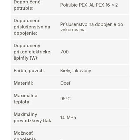
Doporučené
Potrubie PEX-AL-PEX 16 x 2
potrubie
:
Doporučené
Príslušenstvo na dopojenie do
príslušenstvo na
vykurovania
dopojenie
:
Doporučený
príkon elektrickej
700
špirály (W)
:
Farba, povrch
:
Biely, lakovaný
Materiál
:
Oceľ
Maximálna
95°C
teplota
:
Maximálny
1.0 MPa
prevádzkový tlak
:
Možnosť
dopojenia