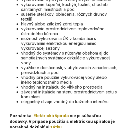
vykurovanie kúpeľní, kuchýň, toaliet, chodieb
sanitárnych miestností a pod.
sušenie uterákov, oblečenia, rôznych druhov
textílií
hlavný alebo záložný zdroj tepla
vykurovanie prostredníctvom teplovodného
ústredného kúrenia
možnosť vykurovania ÚK v kombinácii s
vykurovaním elektrickou energiou mimo
vykurovacej sezóny
vhodný do systémov s núteným obehom aj do
samotiažnych systémov cirkulácie vykurovacej
vody
využitie v domácnosti, v ubytovacích zariadeniach,
prevádzkach a pod.
vhodný pre použitie vykurovacej vody alebo
iného teplonosného média
vhodný na inštaláciu do vlhkého prostredia
závesná inštalácia na stenu prostredníctvom setu s
konzolami
elegantný dizajn vhodný do každého interiéru
Poznámka:
Elektrická špirála
nie je súčasťou
dodávky. V prípade použitia s elektrickou špirálou je
potrebné dokúpiť aj
zátku
.