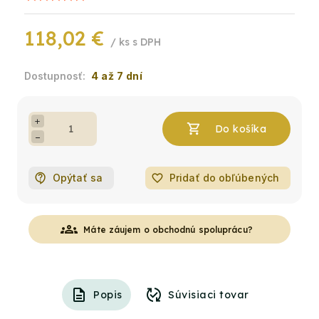
118,02 €
/ ks
4 až 7 dní
+
−
Opýtať sa
favorite_border
Pridať do obľúbených
groups
Máte záujem o obchodnú spoluprácu?
Popis
Súvisiaci tovar