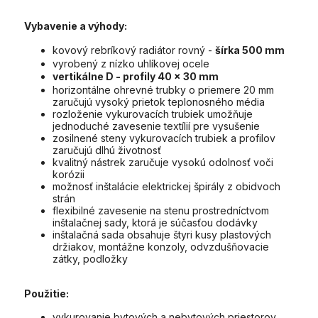
Vybavenie a výhody:
kovový rebríkový radiátor rovný -
šírka 500 mm
vyrobený z nízko uhlíkovej ocele
vertikálne D - profily 40 x 30 mm
horizontálne ohrevné trubky o priemere 20 mm
zaručujú vysoký prietok teplonosného média
rozloženie vykurovacích trubiek umožňuje
jednoduché zavesenie textílií pre vysušenie
zosilnené steny vykurovacích trubiek a profilov
zaručujú dlhú životnosť
kvalitný nástrek zaručuje vysokú odolnosť voči
korózii
možnosť inštalácie elektrickej špirály z obidvoch
strán
flexibilné zavesenie na stenu prostredníctvom
inštalačnej sady, ktorá je súčasťou dodávky
inštalačná sada obsahuje štyri kusy plastových
držiakov, montážne konzoly, odvzdušňovacie
zátky, podložky
Použitie:
vykurovanie bytových a nebytových priestorov