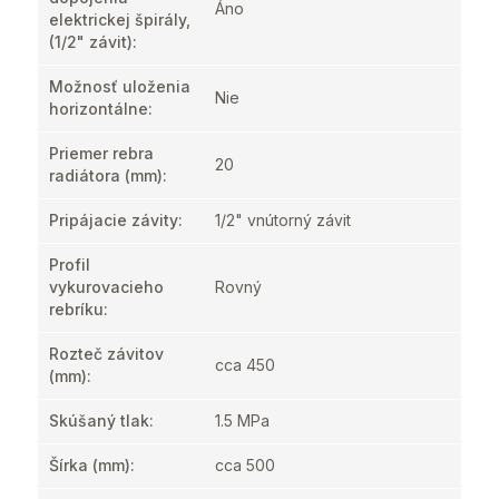
Áno
elektrickej špirály,
(1/2" závit)
:
Možnosť uloženia
Nie
horizontálne
:
Priemer rebra
20
radiátora (mm)
:
Pripájacie závity
:
1/2" vnútorný závit
Profil
vykurovacieho
Rovný
rebríku
:
Rozteč závitov
cca 450
(mm)
:
Skúšaný tlak
:
1.5 MPa
Šírka (mm)
:
cca 500