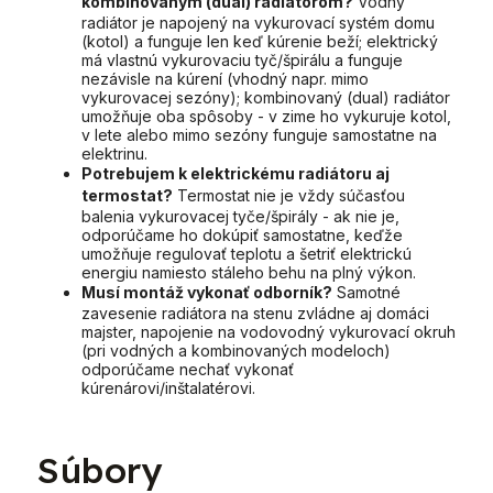
kombinovaným (dual) radiátorom?
Vodný
radiátor je napojený na vykurovací systém domu
(kotol) a funguje len keď kúrenie beží; elektrický
má vlastnú vykurovaciu tyč/špirálu a funguje
nezávisle na kúrení (vhodný napr. mimo
vykurovacej sezóny); kombinovaný (dual) radiátor
umožňuje oba spôsoby - v zime ho vykuruje kotol,
v lete alebo mimo sezóny funguje samostatne na
elektrinu.
Potrebujem k elektrickému radiátoru aj
termostat?
Termostat nie je vždy súčasťou
balenia vykurovacej tyče/špirály - ak nie je,
odporúčame ho dokúpiť samostatne, keďže
umožňuje regulovať teplotu a šetriť elektrickú
energiu namiesto stáleho behu na plný výkon.
Musí montáž vykonať odborník?
Samotné
zavesenie radiátora na stenu zvládne aj domáci
majster, napojenie na vodovodný vykurovací okruh
(pri vodných a kombinovaných modeloch)
odporúčame nechať vykonať
kúrenárovi/inštalatérovi.
Súbory