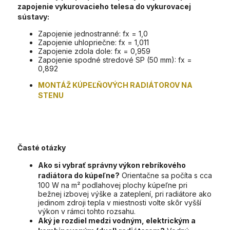
zapojenie vykurovacieho telesa do vykurovacej
sústavy:
Zapojenie jednostranné: fx = 1,0
Zapojenie uhlopriečne: fx = 1,011
Zapojenie zdola dole: fx = 0,959
Zapojenie spodné stredové SP (50 mm): fx =
0,892
MONTÁŽ KÚPEĽŇOVÝCH RADIÁTOROV NA
STENU
Časté otázky
Ako si vybrať správny výkon rebríkového
radiátora do kúpeľne?
Orientačne sa počíta s cca
100 W na m² podlahovej plochy kúpeľne pri
bežnej izbovej výške a zateplení, pri radiátore ako
jedinom zdroji tepla v miestnosti volte skôr vyšší
výkon v rámci tohto rozsahu.
Aký je rozdiel medzi vodným, elektrickým a