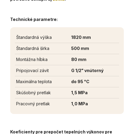
Technické parametre:
Štandardná výška
1820 mm
Štandardná šírka
500 mm
Montážna hĺbka
80 mm
Pripojovací závit
G 1/2" vnútorný
Maximálna teplota
do 95 °C
Skúšobný pretlak
1,5 MPa
Pracovný pretlak
1,0 MPa
Koeficienty pre prepočet tepelných výkonov pre