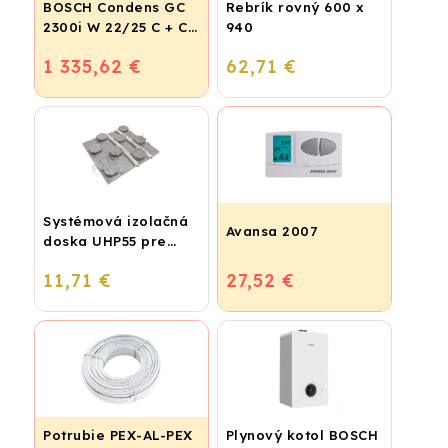
BOSCH Condens GC
Rebrík rovný 600 x
2300i W 22/25 C + CR
940
120
1 335,62 €
62,71 €
Systémová izolačná
Avansa 2007
doska UHP55 pre
podlahové kúrenie
11,71 €
27,52 €
(STIROTERMAL
BASIC)
Potrubie PEX-AL-PEX
Plynový kotol BOSCH