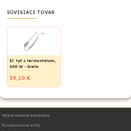
SÚVISIACI TOVAR
El. tyč s termostatom,
600 W - biela
59,10 €
Vykurovacia technika
Kondenzačné kotly