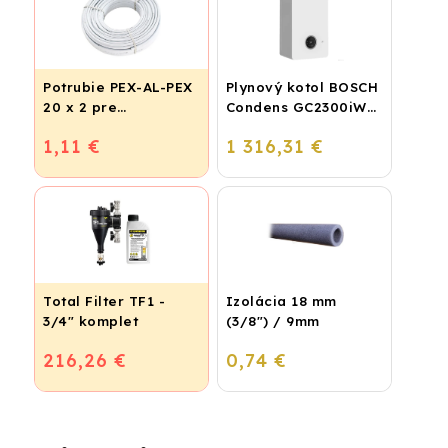
Potrubie PEX-AL-PEX
Plynový kotol BOSCH
20 x 2 pre
Condens GC2300iW
vykurovanie,
24 P - Závesný
1,11 €
1 316,31 €
podlahové kúrenie a
kondenzačný
vodu
vykurovací kotol
Total Filter TF1 -
Izolácia 18 mm
3/4" komplet
(3/8") / 9mm
216,26 €
0,74 €