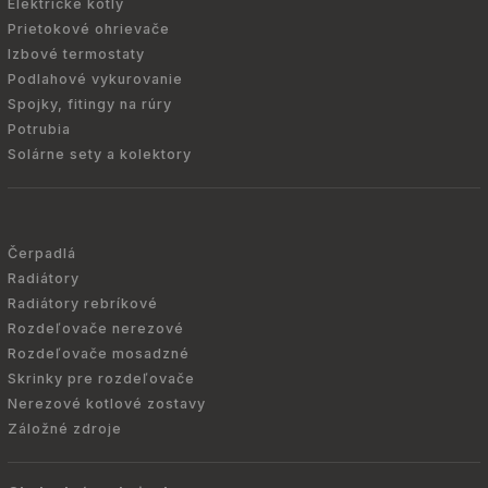
Elektrické kotly
Prietokové ohrievače
Izbové termostaty
Podlahové vykurovanie
Spojky, fitingy na rúry
Potrubia
Solárne sety a kolektory
Čerpadlá
Radiátory
Radiátory rebríkové
Rozdeľovače nerezové
Rozdeľovače mosadzné
Skrinky pre rozdeľovače
Nerezové kotlové zostavy
Záložné zdroje