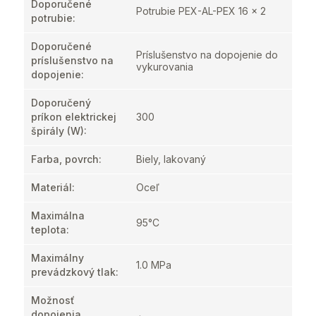
Doporučené
Potrubie PEX-AL-PEX 16 x 2
potrubie
:
Doporučené
Príslušenstvo na dopojenie do
príslušenstvo na
vykurovania
dopojenie
:
Doporučený
príkon elektrickej
300
špirály (W)
:
Farba, povrch
:
Biely, lakovaný
Materiál
:
Oceľ
Maximálna
95°C
teplota
:
Maximálny
1.0 MPa
prevádzkový tlak
:
Možnosť
dopojenia