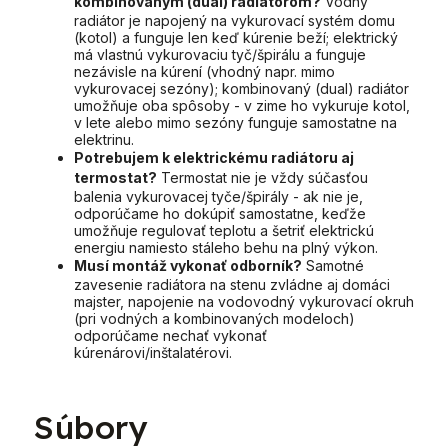
kombinovaným (dual) radiátorom?
Vodný
radiátor je napojený na vykurovací systém domu
(kotol) a funguje len keď kúrenie beží; elektrický
má vlastnú vykurovaciu tyč/špirálu a funguje
nezávisle na kúrení (vhodný napr. mimo
vykurovacej sezóny); kombinovaný (dual) radiátor
umožňuje oba spôsoby - v zime ho vykuruje kotol,
v lete alebo mimo sezóny funguje samostatne na
elektrinu.
Potrebujem k elektrickému radiátoru aj
termostat?
Termostat nie je vždy súčasťou
balenia vykurovacej tyče/špirály - ak nie je,
odporúčame ho dokúpiť samostatne, keďže
umožňuje regulovať teplotu a šetriť elektrickú
energiu namiesto stáleho behu na plný výkon.
Musí montáž vykonať odborník?
Samotné
zavesenie radiátora na stenu zvládne aj domáci
majster, napojenie na vodovodný vykurovací okruh
(pri vodných a kombinovaných modeloch)
odporúčame nechať vykonať
kúrenárovi/inštalatérovi.
Súbory