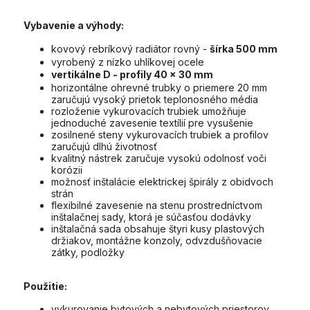
Vybavenie a výhody:
kovový rebríkový radiátor rovný -
šírka 500 mm
vyrobený z nízko uhlíkovej ocele
vertikálne D - profily 40 x 30 mm
horizontálne ohrevné trubky o priemere 20 mm
zaručujú vysoký prietok teplonosného média
rozloženie vykurovacích trubiek umožňuje
jednoduché zavesenie textílií pre vysušenie
zosilnené steny vykurovacích trubiek a profilov
zaručujú dlhú životnosť
kvalitný nástrek zaručuje vysokú odolnosť voči
korózii
možnosť inštalácie elektrickej špirály z obidvoch
strán
flexibilné zavesenie na stenu prostredníctvom
inštalačnej sady, ktorá je súčasťou dodávky
inštalačná sada obsahuje štyri kusy plastových
držiakov, montážne konzoly, odvzdušňovacie
zátky, podložky
Použitie:
vykurovanie bytových a nebytových priestorov