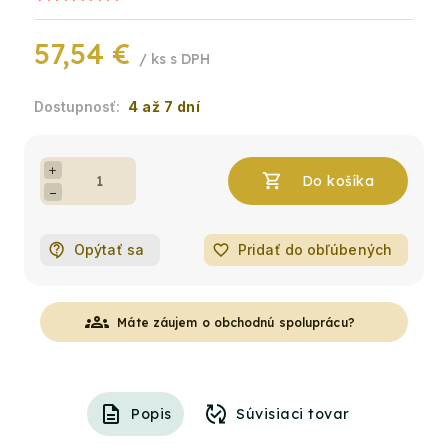
57,54 €
/ ks
4 až 7 dní
+
−
Opýtať sa
favorite_border
Pridať do obľúbených
groups
Máte záujem o obchodnú spoluprácu?
Popis
Súvisiaci tovar