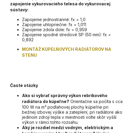
zapojenie vykurovacieho telesa do vykurovacej
sústavy:
Zapojenie jednostranné: fx = 1,0
Zapojenie uhlopriečne: fx = 1,011
Zapojenie zdola dole: fx = 0,959
Zapojenie spodné stredové SP (50 mm): fx =
0,892
MONTÁŽ KÚPEĽŇOVÝCH RADIÁTOROV NA
STENU
Časté otázky
Ako si vybrať správny výkon rebríkového
radiátora do kúpeľne?
Orientačne sa počíta s cca
100 W na m² podlahovej plochy kúpeľne pri
bežnej izbovej výške a zateplení, pri radiátore ako
jedinom zdroji tepla v miestnosti volte skôr vyšší
výkon v rámci tohto rozsahu.
Aký je rozdiel medzi vodným, elektrickým a