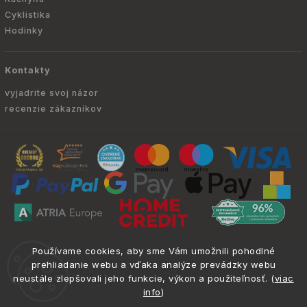
Cyklistika
Hodinky
Kontakty
vyjadrite svoj názor
recenzie zákazníkov
Copyright © 2010 -
2026
ATRIA.SK
|
. Všetky
info@atria.sk
Používame cookies, aby sme Vám umožnili pohodlné
práva vyhradené.
prehliadanie webu a vďaka analýze prevádzky webu
neustále zlepšovali jeho funkcie, výkon a použiteľnosť. (
viac
info
)