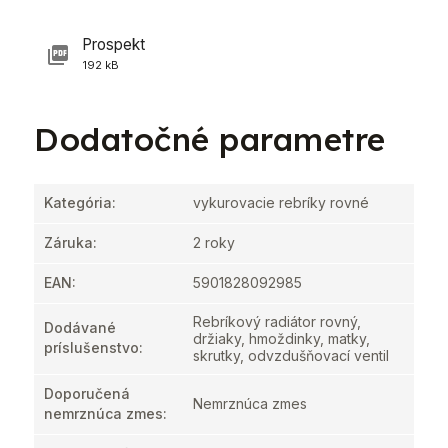
Prospekt
192 kB
Dodatočné parametre
Kategória
:
vykurovacie rebríky rovné
Záruka
:
2 roky
EAN
:
5901828092985
Rebríkový radiátor rovný,
Dodávané
držiaky, hmoždinky, matky,
príslušenstvo
:
skrutky, odvzdušňovací ventil
Doporučená
Nemrznúca zmes
nemrznúca zmes
: