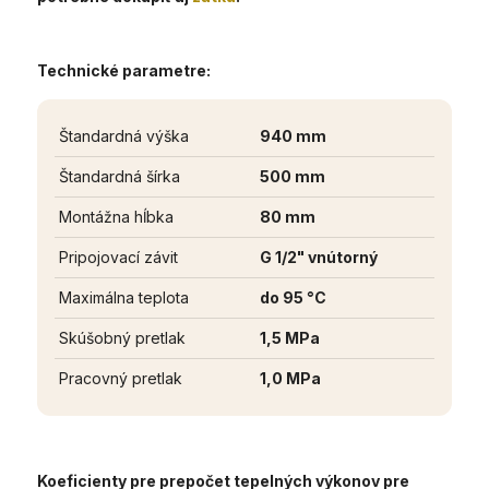
Technické parametre:
Štandardná výška
940 mm
Štandardná šírka
500 mm
Montážna hĺbka
80 mm
Pripojovací závit
G 1/2" vnútorný
Maximálna teplota
do 95 °C
Skúšobný pretlak
1,5 MPa
Pracovný pretlak
1,0 MPa
Koeficienty pre prepočet tepelných výkonov pre