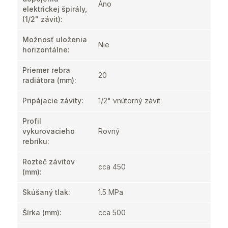
Áno
elektrickej špirály,
(1/2" závit)
:
Možnosť uloženia
Nie
horizontálne
:
Priemer rebra
20
radiátora (mm)
:
Pripájacie závity
:
1/2" vnútorný závit
Profil
vykurovacieho
Rovný
rebríku
:
Rozteč závitov
cca 450
(mm)
:
Skúšaný tlak
:
1.5 MPa
Šírka (mm)
:
cca 500