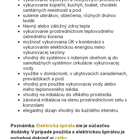
vykurovanie kúpeľní, kuchýň, toaliet, chodieb
sanitárnych miestností a pod.
sušenie uterákov, oblečenia, rôznych druhov
textílií
hlavný alebo záložný zdroj tepla
vykurovanie prostredníctvom teplovodného
ústredného kúrenia
možnosť vykurovania ÚK v kombinácii s
vykurovaním elektrickou energiou mimo
vykurovacej sezóny
vhodný do systémov s núteným obehom aj do
samotiažnych systémov cirkulácie vykurovacej
vody
využitie v domácnosti, v ubytovacích zariadeniach,
prevádzkach a pod.
vhodný pre použitie vykurovacej vody alebo
iného teplonosného média
vhodný na inštaláciu do vlhkého prostredia
závesná inštalácia na stenu prostredníctvom setu s
konzolami
elegantný dizajn vhodný do každého interiéru
Poznámka:
Elektrická špirála
nie je súčasťou
dodávky. V prípade použitia s elektrickou špirálou je
potrebné dokúpiť aj
zátku
.