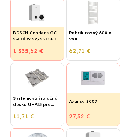
BOSCH Condens GC
Rebrík rovný 600 x
2300i W 22/25 C + CR
940
120
1 335,62 €
62,71 €
Systémová izolačná
Avansa 2007
doska UHP55 pre
podlahové kúrenie
11,71 €
27,52 €
(STIROTERMAL
BASIC)