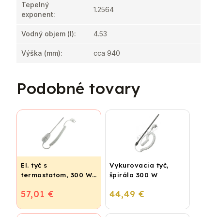
Tepelný
1.2564
exponent
:
Vodný objem (l)
:
4.53
Výška (mm)
:
cca 940
Podobné tovary
El. tyč s
Vykurovacia tyč,
termostatom, 300 W
špirála 300 W
- biela
57,01 €
44,49 €