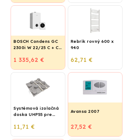
BOSCH Condens GC
Rebrík rovný 600 x
2300i W 22/25 C + CR
940
120
1 335,62 €
62,71 €
Systémová izolačná
Avansa 2007
doska UHP55 pre
podlahové kúrenie
11,71 €
27,52 €
(STIROTERMAL
BASIC)