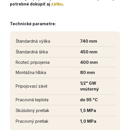
potrebné dokúpiť aj
zátku
.
Technické parametre:
Štandardná výška
740 mm
Štandardná šírka
450 mm
Rozteč pripojenia
400 mm
Montážna hĺbka
80 mm
1/2" GW
Pripojovací závit
vnútorný
Pracovná teplota
do 95 °C
Skúšobný pretlak
1,5 MPa
Pracovný pretlak
1,0 MPa