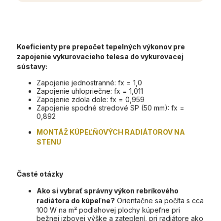
Koeficienty pre prepočet tepelných výkonov pre
zapojenie vykurovacieho telesa do vykurovacej
sústavy:
Zapojenie jednostranné: fx = 1,0
Zapojenie uhlopriečne: fx = 1,011
Zapojenie zdola dole: fx = 0,959
Zapojenie spodné stredové SP (50 mm): fx =
0,892
MONTÁŽ KÚPEĽŇOVÝCH RADIÁTOROV NA
STENU
Časté otázky
Ako si vybrať správny výkon rebríkového
radiátora do kúpeľne?
Orientačne sa počíta s cca
100 W na m² podlahovej plochy kúpeľne pri
bežnej izbovej výške a zateplení, pri radiátore ako