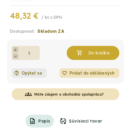
48,32 €
/ ks
Skladom ZA
+
−
Opýtať sa
favorite_border
Pridať do obľúbených
groups
Máte záujem o obchodnú spoluprácu?
Popis
Súvisiaci tovar