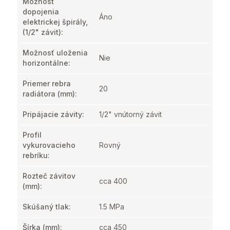
Možnosť
dopojenia
Áno
elektrickej špirály,
(1/2" závit)
:
Možnosť uloženia
Nie
horizontálne
:
Priemer rebra
20
radiátora (mm)
:
Pripájacie závity
:
1/2" vnútorný závit
Profil
vykurovacieho
Rovný
rebríku
:
Rozteč závitov
cca 400
(mm)
:
Skúšaný tlak
:
1.5 MPa
Šírka (mm)
:
cca 450