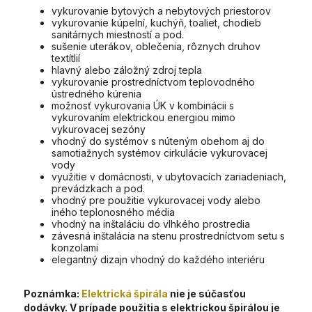
vykurovanie bytových a nebytových priestorov
vykurovanie kúpelní, kuchýň, toaliet, chodieb
sanitárnych miestností a pod.
sušenie uterákov, oblečenia, rôznych druhov
textítlií
hlavný alebo záložný zdroj tepla
vykurovanie prostredníctvom teplovodného
ústredného kúrenia
možnosť vykurovania ÚK v kombinácii s
vykurovaním elektrickou energiou mimo
vykurovacej sezóny
vhodný do systémov s núteným obehom aj do
samotiažnych systémov cirkulácie vykurovacej
vody
využitie v domácnosti, v ubytovacích zariadeniach,
prevádzkach a pod.
vhodný pre použitie vykurovacej vody alebo
iného teplonosného média
vhodný na inštaláciu do vlhkého prostredia
závesná inštalácia na stenu prostredníctvom setu s
konzolami
elegantný dizajn vhodný do každého interiéru
Poznámka:
Elektrická špirála
nie je súčasťou
dodávky. V prípade použitia s elektrickou špirálou je