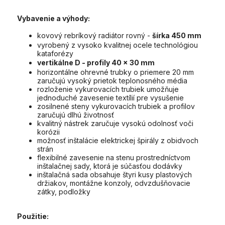
Vybavenie a výhody:
kovový rebríkový radiátor rovný -
šírka 450 mm
vyrobený z vysoko kvalitnej ocele technológiou
kataforézy
vertikálne D - profily 40 x 30 mm
horizontálne ohrevné trubky o priemere 20 mm
zaručujú vysoký prietok teplonosného média
rozloženie vykurovacích trubiek umožňuje
jednoduché zavesenie textílií pre vysušenie
zosilnené steny vykurovacích trubiek a profilov
zaručujú dlhú životnosť
kvalitný nástrek zaručuje vysokú odolnosť voči
korózii
možnosť inštalácie elektrickej špirály z obidvoch
strán
flexibilné zavesenie na stenu prostredníctvom
inštalačnej sady, ktorá je súčasťou dodávky
inštalačná sada obsahuje štyri kusy plastových
držiakov, montážne konzoly, odvzdušňovacie
zátky, podložky
Použitie: