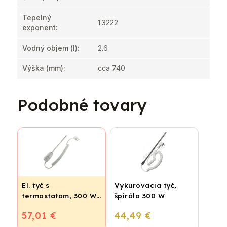
Tepelný
1.3222
exponent
:
Vodný objem (l)
:
2.6
Výška (mm)
:
cca 740
Podobné tovary
El. tyč s
Vykurovacia tyč,
termostatom, 300 W
špirála 300 W
- biela
57,01 €
44,49 €