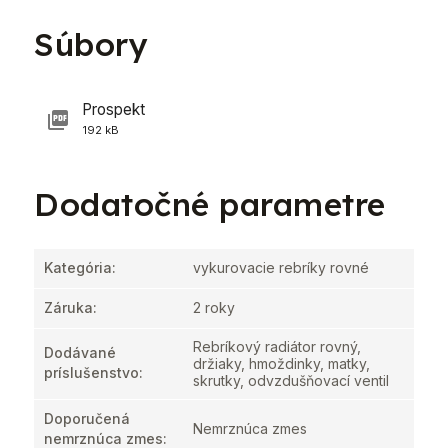
Súbory
Prospekt
192 kB
Dodatočné parametre
Kategória
:
vykurovacie rebríky rovné
Záruka
:
2 roky
Rebríkový radiátor rovný,
Dodávané
držiaky, hmoždinky, matky,
príslušenstvo
:
skrutky, odvzdušňovací ventil
Doporučená
Nemrznúca zmes
nemrznúca zmes
: