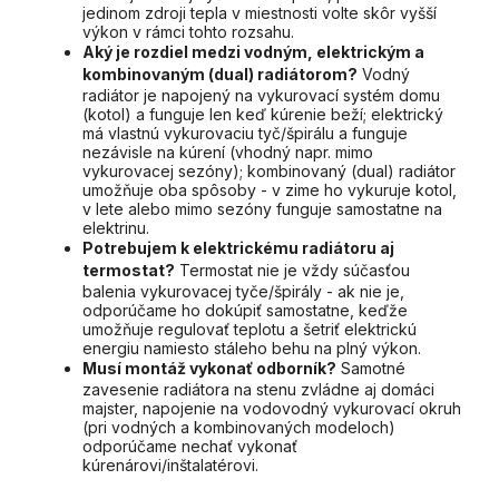
jedinom zdroji tepla v miestnosti volte skôr vyšší
výkon v rámci tohto rozsahu.
Aký je rozdiel medzi vodným, elektrickým a
kombinovaným (dual) radiátorom?
Vodný
radiátor je napojený na vykurovací systém domu
(kotol) a funguje len keď kúrenie beží; elektrický
má vlastnú vykurovaciu tyč/špirálu a funguje
nezávisle na kúrení (vhodný napr. mimo
vykurovacej sezóny); kombinovaný (dual) radiátor
umožňuje oba spôsoby - v zime ho vykuruje kotol,
v lete alebo mimo sezóny funguje samostatne na
elektrinu.
Potrebujem k elektrickému radiátoru aj
termostat?
Termostat nie je vždy súčasťou
balenia vykurovacej tyče/špirály - ak nie je,
odporúčame ho dokúpiť samostatne, keďže
umožňuje regulovať teplotu a šetriť elektrickú
energiu namiesto stáleho behu na plný výkon.
Musí montáž vykonať odborník?
Samotné
zavesenie radiátora na stenu zvládne aj domáci
majster, napojenie na vodovodný vykurovací okruh
(pri vodných a kombinovaných modeloch)
odporúčame nechať vykonať
kúrenárovi/inštalatérovi.