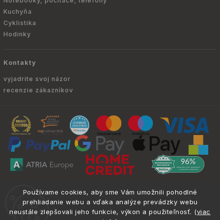
Notebooky, počítače, telefóny
Kuchyňa
Cyklistika
Hodinky
Kontakty
vyjadrite svoj názor
recenzie zákazníkov
Copyright © 2010 -
2026
ATRIA.SK
|
. Všetky
info@atria.sk
Používame cookies, aby sme Vám umožnili pohodlné
práva vyhradené.
prehliadanie webu a vďaka analýze prevádzky webu
neustále zlepšovali jeho funkcie, výkon a použiteľnosť. (
viac