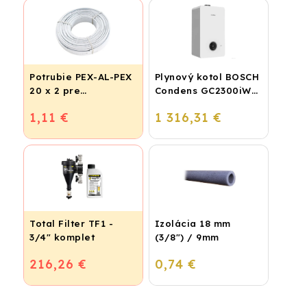
Potrubie PEX-AL-PEX
Plynový kotol BOSCH
20 x 2 pre
Condens GC2300iW
vykurovanie,
24 P - Závesný
1,11 €
1 316,31 €
podlahové kúrenie a
kondenzačný
vodu
vykurovací kotol
Total Filter TF1 -
Izolácia 18 mm
3/4" komplet
(3/8") / 9mm
216,26 €
0,74 €