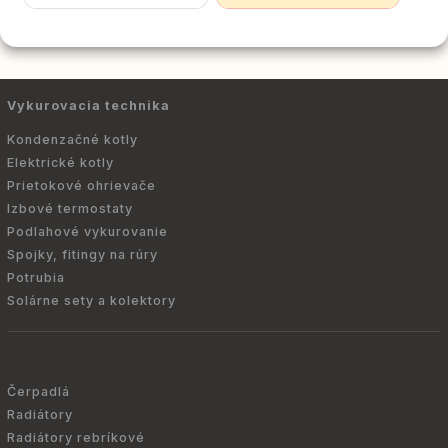
Vykurovacia technika
Kondenzačné kotly
Elektrické kotly
Prietokové ohrievače
Izbové termostaty
Podlahové vykurovanie
Spojky, fitingy na rúry
Potrubia
Solárne sety a kolektory
Čerpadlá
Radiátory
Radiátory rebríkové