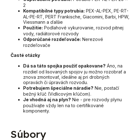
2
Kompatibilné typy potrubia:
PEX-AL-PEX, PE-RT-
AL-PE-RT, PERT Frankische, Giacomini, Barbi, HPW,
Viessmann a ďalšie
Použitie:
Podlahové vykurovanie, rozvod pitnej
vody, radiátorové rozvody
Odporúčané rozdeľovače:
Nerezové
rozdeľovače
Časté otázky
Dá sa táto spojka použiť opakovane?
Áno, na
rozdiel od lisovaných spojov ju možno rozobrať a
znova zmontovať, ideálne aj pri drobných
opravách či úpravách rozvodu.
Potrebujem špeciálne náradie?
Nie, postačí
bežný kľúč (Vidlicovým kľúčom).
Je vhodná aj na plyn?
Nie - pre rozvody plynu
používajte vždy len na to certifikované
komponenty.
Súbory