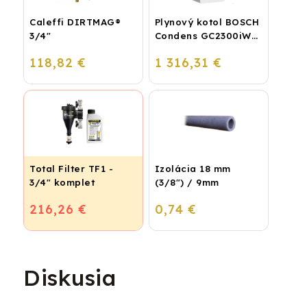
Caleffi DIRTMAG®
Plynový kotol BOSCH
3/4"
Condens GC2300iW
24 P - Závesný
118,82 €
1 316,31 €
kondenzačný
vykurovací kotol
Total Filter TF1 -
Izolácia 18 mm
3/4" komplet
(3/8") / 9mm
216,26 €
0,74 €
Diskusia