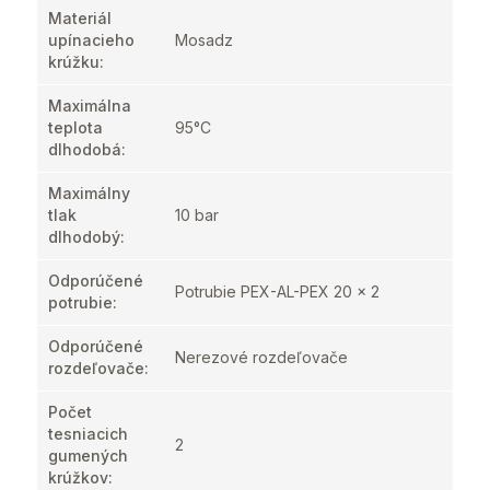
Materiál
upínacieho
Mosadz
krúžku
:
Maximálna
teplota
95°C
dlhodobá
:
Maximálny
tlak
10 bar
dlhodobý
:
Odporúčené
Potrubie PEX-AL-PEX 20 x 2
potrubie
:
Odporúčené
Nerezové rozdeľovače
rozdeľovače
:
Počet
tesniacich
2
gumených
krúžkov
: