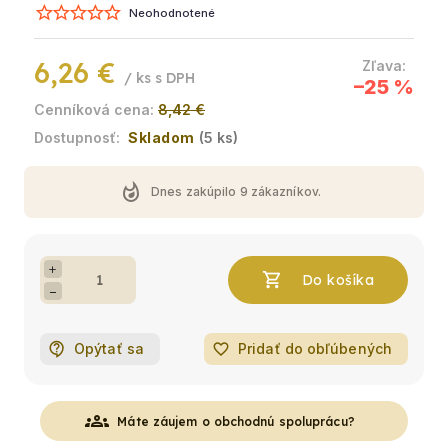
Neohodnotené
6,26 €
/ ks
–25 %
8,42 €
Skladom
(5 ks)
whatshot
Dnes zakúpilo
9
zákazníkov.
+
−
Opýtať sa
favorite_border
Pridať do obľúbených
groups
Máte záujem o obchodnú spoluprácu?