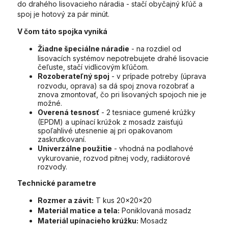
do drahého lisovacieho náradia - stačí obyčajný kľúč a
spoj je hotový za pár minút.
V čom táto spojka vyniká
Žiadne špeciálne náradie
- na rozdiel od
lisovacích systémov nepotrebujete drahé lisovacie
čeľuste, stačí vidlicovým kľúčom.
Rozoberateľný spoj
- v prípade potreby (úprava
rozvodu, oprava) sa dá spoj znova rozobrať a
znova zmontovať, čo pri lisovaných spojoch nie je
možné.
Overená tesnosť
- 2 tesniace gumené krúžky
(EPDM) a upínací krúžok z mosadz zaisťujú
spoľahlivé utesnenie aj pri opakovanom
zaskrutkovaní.
Univerzálne použitie
- vhodná na podlahové
vykurovanie, rozvod pitnej vody, radiátorové
rozvody.
Technické parametre
Rozmer a závit:
T kus 20x20x20
Materiál matice a tela:
Poniklovaná mosadz
Materiál upínacieho krúžku:
Mosadz