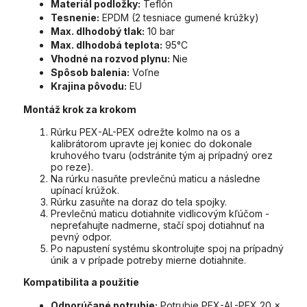
Materiál podložky:
Teflón
Tesnenie:
EPDM (2 tesniace gumené krúžky)
Max. dlhodobý tlak:
10 bar
Max. dlhodobá teplota:
95°C
Vhodné na rozvod plynu:
Nie
Spôsob balenia:
Voľne
Krajina pôvodu:
EU
Montáž krok za krokom
Rúrku PEX-AL-PEX odrežte kolmo na os a
kalibrátorom upravte jej koniec do dokonale
kruhového tvaru (odstránite tým aj prípadný orez
po reze).
Na rúrku nasuňte prevlečnú maticu a následne
upínací krúžok.
Rúrku zasuňte na doraz do tela spojky.
Prevlečnú maticu dotiahnite vidlicovým kľúčom -
nepreťahujte nadmerne, stačí spoj dotiahnuť na
pevný odpor.
Po napustení systému skontrolujte spoj na prípadný
únik a v prípade potreby mierne dotiahnite.
Kompatibilita a použitie
Odporúčané potrubie:
Potrubie PEX-AL-PEX 20 x