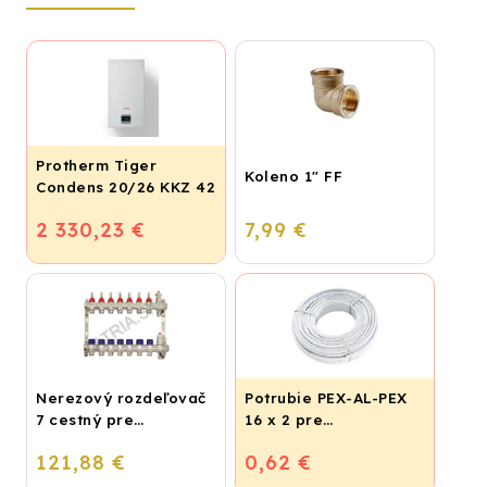
Protherm Tiger
Koleno 1" FF
Condens 20/26 KKZ 42
2 330,23 €
7,99 €
Nerezový rozdeľovač
Potrubie PEX-AL-PEX
7 cestný pre
16 x 2 pre
podlahové
vykurovanie,
121,88 €
0,62 €
vykurovanie
podlahové kúrenie a
vodu