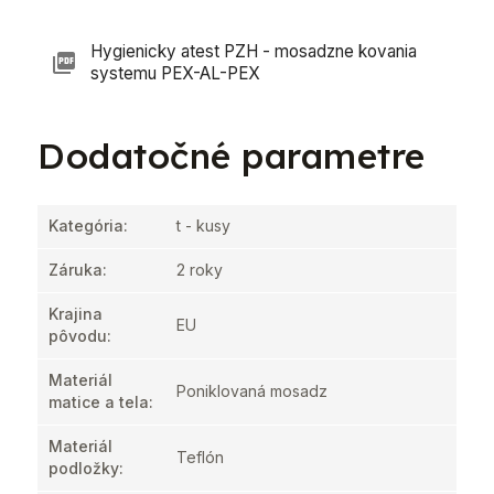
Hygienicky atest PZH - mosadzne kovania
systemu PEX-AL-PEX
Dodatočné parametre
Kategória
:
t - kusy
Záruka
:
2 roky
Krajina
EU
pôvodu
:
Materiál
Poniklovaná mosadz
matice a tela
:
Materiál
Teflón
podložky
: