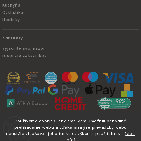
Kuchyňa
Cyklistika
Hodinky
Kontakty
vyjadrite svoj názor
recenzie zákazníkov
Copyright © 2010 -
2026
ATRIA.SK
|
. Všetky
info@atria.sk
Používame cookies, aby sme Vám umožnili pohodlné
práva vyhradené.
prehliadanie webu a vďaka analýze prevádzky webu
neustále zlepšovali jeho funkcie, výkon a použiteľnosť. (
viac
info
)