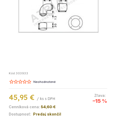
Kód:
303933
Neohodnotené
45,95 €
/ ks
–15 %
54,60 €
Predaj skončil