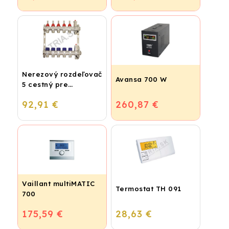
Nerezový rozdeľovač
Avansa 700 W
5 cestný pre
podlahové
92,91 €
260,87 €
vykurovanie
Vaillant multiMATIC
Termostat TH 091
700
175,59 €
28,63 €