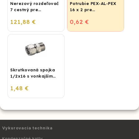
Nerezový rozdeľovač
Potrubie PEX-AL-PEX
7 cestný pre
16 x 2 pre
podlahové
vykurovanie,
121,88 €
0,62 €
vykurovanie
podlahové kúrenie a
vodu
Skrutkovaná spojka
1/2x16 s vonkajším
závitom
1,48 €
Vykurovacia technika
Kondenzačné kotly