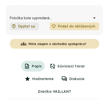
Položka bola vypredaná…
Opýtať sa
favorite_border
Pridať do obľúbených
groups
Máte záujem o obchodnú spoluprácu?
Popis
Súvisiaci tovar
Hodnotenie
Diskusia
Značka VAILLANT