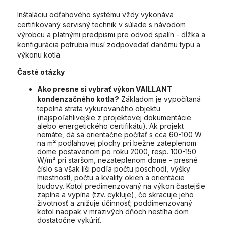
Inštaláciu odťahového systému vždy vykonáva
certifikovaný servisný technik v súlade s návodom
výrobcu a platnými predpismi pre odvod spalín - dĺžka a
konfigurácia potrubia musí zodpovedať danému typu a
výkonu kotla.
Časté otázky
Ako presne si vybrať výkon VAILLANT
kondenzačného kotla?
Základom je vypočítaná
tepelná strata vykurovaného objektu
(najspoľahlivejšie z projektovej dokumentácie
alebo energetického certifikátu). Ak projekt
nemáte, dá sa orientačne počítať s cca 60-100 W
na m² podlahovej plochy pri bežne zateplenom
dome postavenom po roku 2000, resp. 100-150
W/m² pri staršom, nezateplenom dome - presné
číslo sa však líši podľa počtu poschodí, výšky
miestností, počtu a kvality okien a orientácie
budovy. Kotol predimenzovaný na výkon častejšie
zapína a vypína (tzv. cykluje), čo skracuje jeho
životnosť a znižuje účinnosť; poddimenzovaný
kotol naopak v mrazivých dňoch nestíha dom
dostatočne vykúriť.