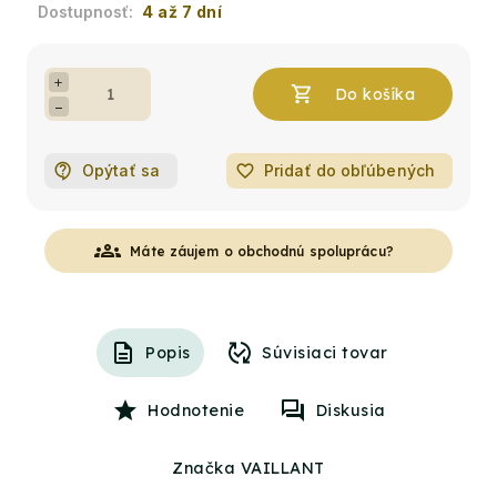
4 až 7 dní
+
−
Opýtať sa
favorite_border
Pridať do obľúbených
groups
Máte záujem o obchodnú spoluprácu?
Popis
Súvisiaci tovar
Hodnotenie
Diskusia
Značka VAILLANT