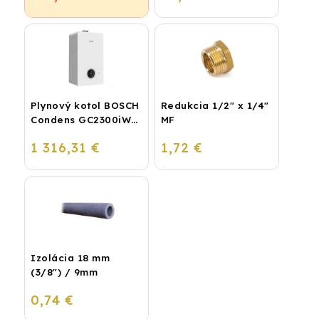
Plynový kotol BOSCH
Redukcia 1/2" x 1/4"
Condens GC2300iW
MF
24 P - Závesný
1 316,31 €
1,72 €
kondenzačný
vykurovací kotol
Izolácia 18 mm
(3/8") / 9mm
0,74 €