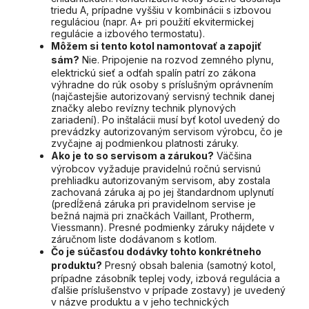
triedu A, prípadne vyššiu v kombinácii s izbovou
reguláciou (napr. A+ pri použití ekvitermickej
regulácie a izbového termostatu).
Môžem si tento kotol namontovať a zapojiť
sám?
Nie. Pripojenie na rozvod zemného plynu,
elektrickú sieť a odťah spalín patrí zo zákona
výhradne do rúk osoby s príslušným oprávnením
(najčastejšie autorizovaný servisný technik danej
značky alebo revízny technik plynových
zariadení). Po inštalácii musí byť kotol uvedený do
prevádzky autorizovaným servisom výrobcu, čo je
zvyčajne aj podmienkou platnosti záruky.
Ako je to so servisom a zárukou?
Väčšina
výrobcov vyžaduje pravidelnú ročnú servisnú
prehliadku autorizovaným servisom, aby zostala
zachovaná záruka aj po jej štandardnom uplynutí
(predĺžená záruka pri pravidelnom servise je
bežná najmä pri značkách Vaillant, Protherm,
Viessmann). Presné podmienky záruky nájdete v
záručnom liste dodávanom s kotlom.
Čo je súčasťou dodávky tohto konkrétneho
produktu?
Presný obsah balenia (samotný kotol,
prípadne zásobník teplej vody, izbová regulácia a
ďalšie príslušenstvo v prípade zostavy) je uvedený
v názve produktu a v jeho technických