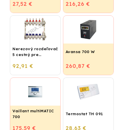
27,52 €
216,26 €
Nerezový rozdeľovač
Avansa 700 W
5 cestný pre
podlahové
92,91 €
260,87 €
vykurovanie
Vaillant multiMATIC
Termostat TH 091
700
175,59 €
28,63 €