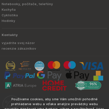
Notebooky, počítače, telefóny
Kuchyňa
Cyklistika
Hodinky
Kontakty
vyjadrite svoj názor
recenzie zákazníkov
Copyright © 2010 -
2026
ATRIA.SK
|
. Všetky
info@atria.sk
Používame cookies, aby sme Vám umožnili pohodlné
práva vyhradené.
prehliadanie webu a vďaka analýze prevádzky webu
neustále zlepšovali jeho funkcie, výkon a použiteľnosť. (
viac