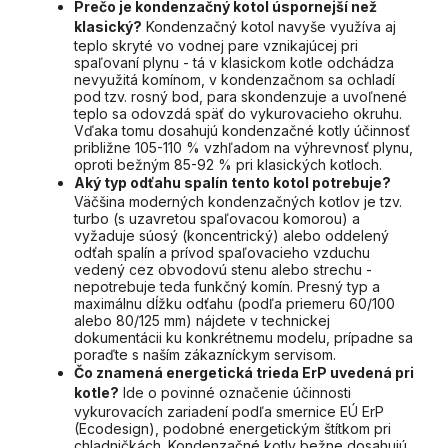
Prečo je kondenzačný kotol úspornejší než
klasický?
Kondenzačný kotol navyše využíva aj
teplo skryté vo vodnej pare vznikajúcej pri
spaľovaní plynu - tá v klasickom kotle odchádza
nevyužitá komínom, v kondenzačnom sa ochladí
pod tzv. rosný bod, para skondenzuje a uvoľnené
teplo sa odovzdá späť do vykurovacieho okruhu.
Vďaka tomu dosahujú kondenzačné kotly účinnosť
približne 105-110 % vzhľadom na výhrevnosť plynu,
oproti bežným 85-92 % pri klasických kotloch.
Aký typ odťahu spalín tento kotol potrebuje?
Väčšina moderných kondenzačných kotlov je tzv.
turbo (s uzavretou spaľovacou komorou) a
vyžaduje súosý (koncentrický) alebo oddelený
odťah spalín a prívod spaľovacieho vzduchu
vedený cez obvodovú stenu alebo strechu -
nepotrebuje teda funkčný komín. Presný typ a
maximálnu dĺžku odťahu (podľa priemeru 60/100
alebo 80/125 mm) nájdete v technickej
dokumentácii ku konkrétnemu modelu, prípadne sa
poraďte s naším zákazníckym servisom.
Čo znamená energetická trieda ErP uvedená pri
kotle?
Ide o povinné označenie účinnosti
vykurovacích zariadení podľa smernice EÚ ErP
(Ecodesign), podobné energetickým štítkom pri
chladničkách. Kondenzačné kotly bežne dosahujú