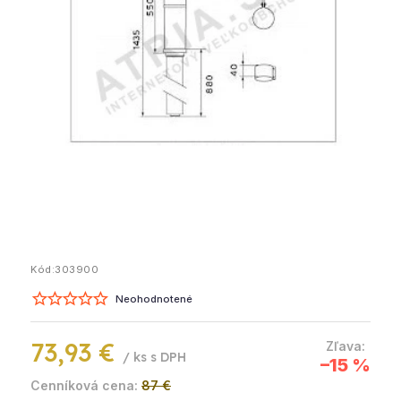
Kód:
303900
Neohodnotené
73,93 €
/ ks
–15 %
87 €