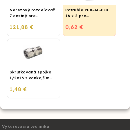
Nerezový rozdeľovač
Potrubie PEX-AL-PEX
7 cestný pre
16 x 2 pre
podlahové
vykurovanie,
121,88 €
0,62 €
vykurovanie
podlahové kúrenie a
vodu
Skrutkovaná spojka
1/2x16 s vonkajším
závitom
1,48 €
Vykurovacia technika