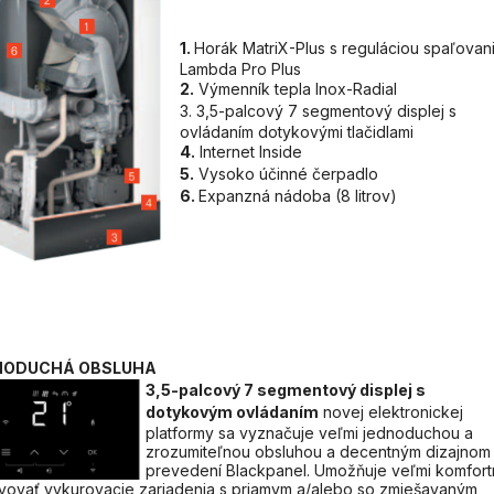
1.
Horák MatriX-Plus s reguláciou spaľovan
Lambda Pro Plus
2.
Výmenník tepla Inox-Radial
3.
3,5-palcový 7 segmentový displej s
ovládaním dotykovými tlačidlami
4.
Internet Inside
5.
Vysoko účinné čerpadlo
6.
Expanzná nádoba (8 litrov)
NODUCHÁ OBSLUHA
3,5-palcový 7 segmentový displej s
dotykovým ovládaním
novej elektronickej
platformy sa vyznačuje veľmi jednoduchou a
zrozumiteľnou obsluhou a decentným dizajnom
prevedení Blackpanel. Umožňuje veľmi komfor
vovať vykurovacie zariadenia s priamym a/alebo so zmiešavaným