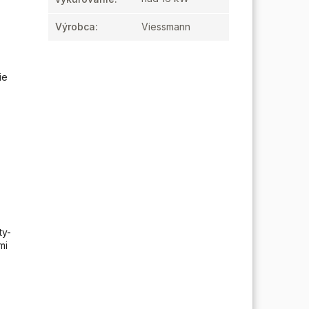
Výrobca
:
Viessmann
ie
ty-
mi