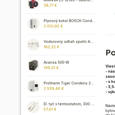
38,71 €
Plynový kotol BOSCH Condens GC8300iW 40 R - Závesný kondenzačný vykurovací kotol
2 031,65 €
Vodorovný odťah spalín AZB 918
182,22 €
Po
Avansa 500 W
Vies
199,31 €
- ná
záso
- s 
Protherm Tiger Condens 20/26 KKZ 42 + smart regulátor
- 3,
2 539,46 €
- výk
El. tyč s termostatom, 300 W - biela
Nást
57,01 €
bytov
do kú