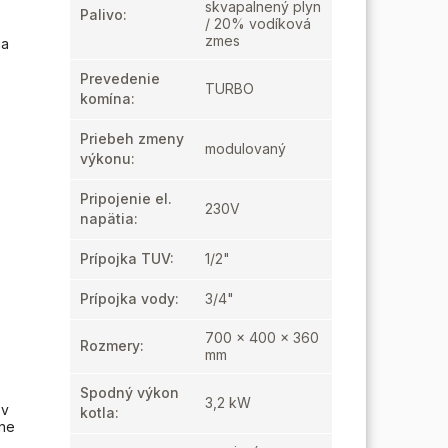
skvapalnený plyn
Palivo
:
/ 20% vodíková
zmes
ia
Prevedenie
TURBO
komína
:
Priebeh zmeny
modulovaný
výkonu
:
Pripojenie el.
230V
napätia
:
Prípojka TUV
:
1/2"
Prípojka vody
:
3/4"
700 x 400 x 360
Rozmery
:
mm
Spodný výkon
3,2 kW
 v
kotla
:
tne