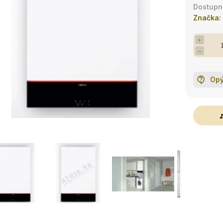
Značka:
+
−
Opý
g