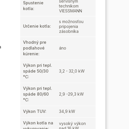
servisným
Spustenie
technikom
kotla
:
VIESSMANN
s možnosťou
Určenie kotla
:
pripojenia
zásobníka
Vhodný pre
a
podlahové
áno
kúrenie
:
Výkon pri tepl.
spáde 50/30
3,2 - 32,0 kW
°C
:
Výkon pri tepl.
spáde 80/60
2,9 -29,3 kW
°C
:
Výkon TUV
:
34,9 kW
Výkon kotla na
vysoký výkon
nad 16 kW
vykurovanie
: