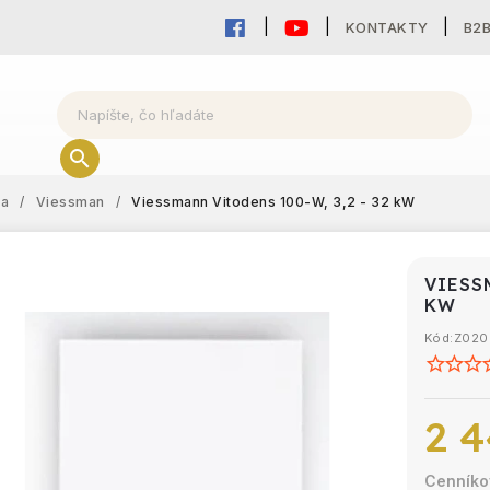
KONTAKTY
B2
ka
/
Viessman
/
Viessmann Vitodens 100-W, 3,2 - 32 kW
VIESS
KW
Kód:
Z020
2 4