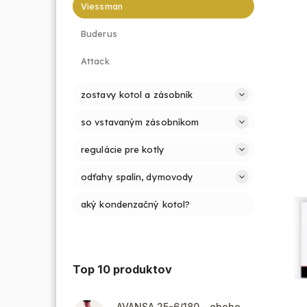
Viessman
Buderus
Attack
zostavy kotol a zásobník
so vstavaným zásobníkom
regulácie pre kotly
odťahy spalín, dymovody
aký kondenzačný kotol?
Top 10 produktov
AVANSA 25-6/180 - obehové čerpadlo, pripojovací závit 6/4"