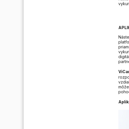
vyku
APLI
Náste
platf
priam
vykur
digit
partn
ViCa
rozpo
vzdia
môžet
pohod
Apli