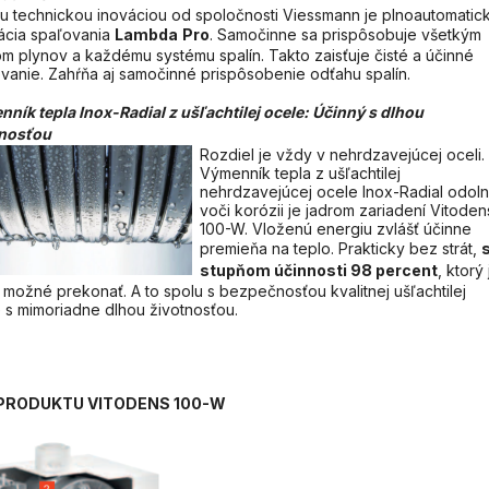
u technickou inováciou od spoločnosti Viessmann je plnoautomatic
ácia spaľovania
Lambda
Pro
. Samočinne sa prispôsobuje všetkým
m plynov a každému systému spalín. Takto zaisťuje čisté a účinné
vanie. Zahŕňa aj samočinné prispôsobenie odťahu spalín.
ník tepla Inox-Radial z ušľachtilej ocele: Účinný s dlhou
tnosťou
Rozdiel je vždy v nehrdzavejúcej oceli.
Výmenník tepla z ušľachtilej
nehrdzavejúcej ocele Inox-Radial odol
voči korózii je jadrom zariadení Vitoden
100-W. Vloženú energiu zvlášť účinne
premieňa na teplo. Prakticky bez strát,
stupňom účinnosti 98 percent
, ktorý 
 možné prekonať. A to spolu s bezpečnosťou kvalitnej ušľachtilej
 s mimoriadne dlhou životnosťou.
PRODUKTU VITODENS 100-W