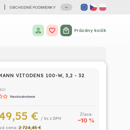
B
OBCHODNÉ PODMIENKY
Prázdny košík
Nákupný košík
MANN VITODENS 100-W, 3,2 - 32
621
Neohodnotené
49,55 €
/ ks
–10 %
2 724,45 €