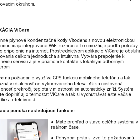
rovacím okruhom.
KÁCIA ViCare
nné plynové kondenzačné kotly Vitodens s novou elektronickou
ormou majú integrované WiFi rozhranie.To umožňuje podľa potreby
e pripojenie na internet. Prostredníctvom aplikácie ViCare je obsluh
ovania celkom jednoduchá a intuitívna. Vytvára prepojenie k
álnemu servisu a je v priamom kontakte s lokálnym odborným
erom.
re
na požiadanie využíva GPS funkciu mobilného telefónu a tak
zná vzdialenosť od vykurovacieho telesa. Ak sa nastavená
lenosť prekročí, teplota v miestnosti sa automaticky zníži. Systém
e doplniť aj o termostat ViCare a tak si vychutnávať ešte väčšie
lie a efektívnosť.
kácia ponúka nasledujúce funkcie:
● Máte prehľad o stave celého systému v
reálnom čase.
● Pohybom prsta si zvolíte požadovanú