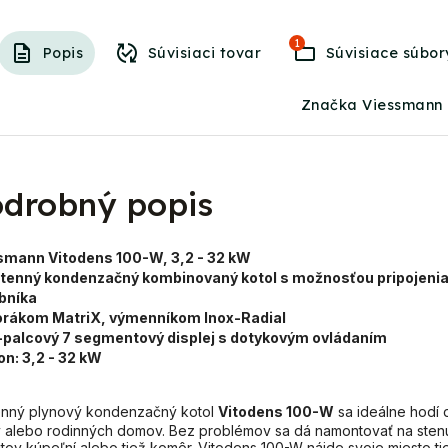
1
Popis
Súvisiaci tovar
Súvisiace súbor
Značka Viessmann
drobný popis
smann Vitodens 100-W, 3,2 - 32 kW
stenný kondenzačný kombinovaný kotol s možnosťou pripojeni
bníka
horákom
MatriX
, výmenníkom
Inox-Radial
5-palcový 7 segmentový displej s dotykovým ovládaním
on:
3,2 - 32 kW
enný plynový kondenzačný kotol
Vitodens 100-W
sa ideálne hodí 
 alebo rodinných domov. Bez problémov sa dá namontovať na sten
tov kúpeľní alebo tiež komôr. Vitodens 100-W nájde svoje miesto ti