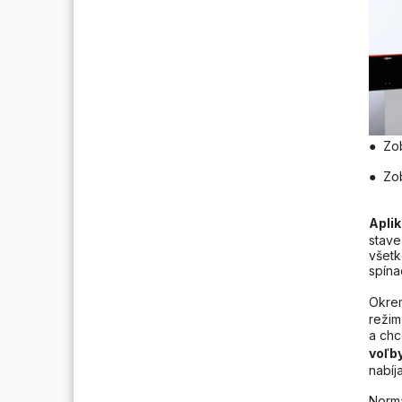
● Zob
● Zob
Apli
stave
všetk
spína
Okrem
režim
a chc
voľb
nabíj
Normá