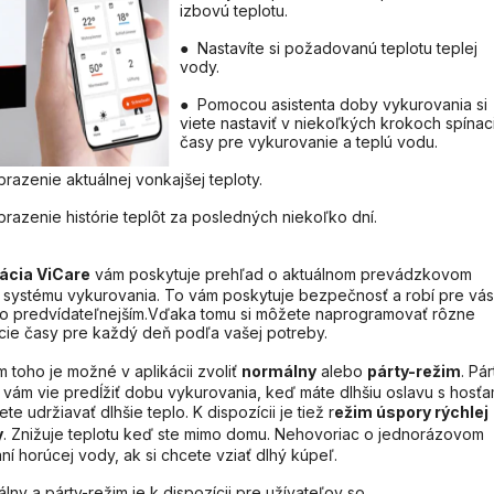
izbovú teplotu.
● Nastavíte si požadovanú teplotu teplej
vody.
● Pomocou asistenta doby vykurovania si
viete nastaviť v niekoľkých krokoch spínac
časy pre vykurovanie a teplú vodu.
razenie aktuálnej vonkajšej teploty.
razenie histórie teplôt za posledných niekoľko dní.
kácia ViCare
vám poskytuje prehľad o aktuálnom prevádzkovom
 systému vykurovania. To vám poskytuje bezpečnosť a robí pre vás
o predvídateľnejším.Vďaka tomu si môžete naprogramovať rôzne
cie časy pre každý deň podľa vašej potreby.
 toho je možné v aplikácii zvoliť
normálny
alebo
párty-režim
. Pár
 vám vie predĺžiť dobu vykurovania, keď máte dlhšiu oslavu s hosťa
ete udržiavať dlhšie teplo. K dispozícii je tiež r
ežim úspory rýchlej
y
. Znižuje teplotu keď ste mimo domu. Nehovoriac o jednorázovom
aní horúcej vody, ak si chcete vziať dlhý kúpeľ.
lny a párty-režim je k dispozícii pre užívateľov so