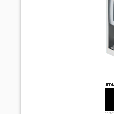
JED
nasta