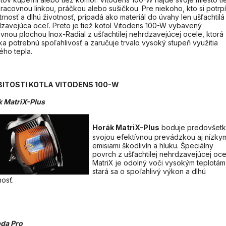
racovnou linkou, práčkou alebo sušičkou. Pre niekoho, kto si potrpí
trnosť a dlhú životnosť, pripadá ako materiál do úvahy len ušľachtilá
zavejúca oceľ. Preto je tiež kotol Vitodens 100-W vybavený
vnou plochou Inox-Radial z ušľachtilej nehrdzavejúcej ocele, ktorá
a potrebnú spoľahlivosť a zaručuje trvalo vysoký stupeň využitia
ého tepla.
ITOSTI KOTLA VITODENS 100-W
k MatriX-Plus
Horák MatriX-Plus
boduje predovšet
svojou efektívnou prevádzkou aj nízky
emisiami škodlivín a hluku. Špeciálny
povrch z ušľachtilej nehrdzavejúcej oce
MatriX je odolný voči vysokým teplotám
stará sa o spoľahlivý výkon a dlhú
nosť.
da Pro