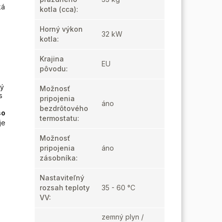
ká
kotla
(cca):
Horný výkon
32 kW
kotla
:
Krajina
EU
pôvodu
:
ný
Možnosť
s
pripojenia
áno
bezdrôtového
so
termostatu
:
je
Možnosť
pripojenia
áno
zásobníka
:
Nastaviteľný
rozsah teploty
35 - 60 °C
VV
:
zemný plyn /