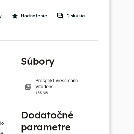
y
Hodnotenie
Diskusia
Súbory
Prospekt Viessmann
a
Vitodens
1,55 MB
Dodatočné
do
parametre
u
ež