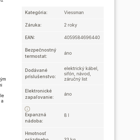
Kategória
:
Viessman
Záruka
:
2 roky
EAN
:
4059584696440
Bezpečnostný
áno
termostat
:
elektrický kábel,
Dodávané
sifón, návod,
príslušenstvo
:
kým
záručný list
mi
Elektronické
áno
le
zapaľovanie
:
 a
Expanzná
8 l
nádoba
:
Hmotnosť
prázdneho
33 kg