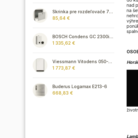
nad p
na še
Skrinka pre rozdeľovače 795 mm - podomietková
nehrd
85,64 €
výhre
ponúk
spaln
BOSCH Condens GC 2300i W 22/25 C + CR 120
1 335,62 €
OSOB
Viessmann Vitodens 050-W, 3,2 - 19 kW, TÚV
Horá
1 773,87 €
Buderus Logamax E213-6
668,83 €
život
Lamb