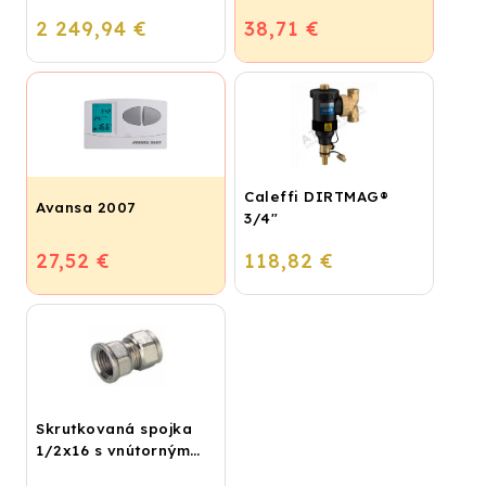
pripojovací závit 6/4"
2 249,94 €
38,71 €
Caleffi DIRTMAG®
Avansa 2007
3/4"
27,52 €
118,82 €
Skrutkovaná spojka
1/2x16 s vnútorným
závitom