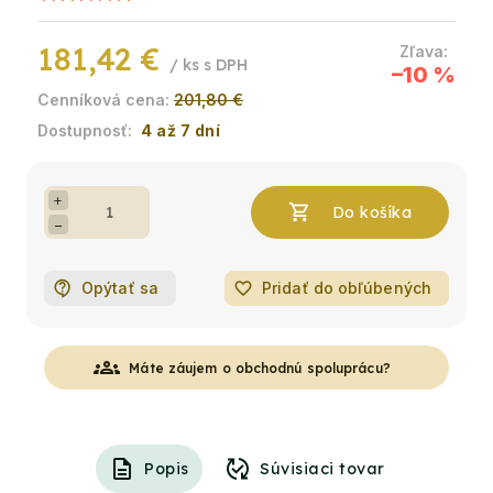
181,42 €
/ ks
–10 %
201,80 €
4 až 7 dní
+
−
Opýtať sa
favorite_border
Pridať do obľúbených
groups
Máte záujem o obchodnú spoluprácu?
Popis
Súvisiaci tovar