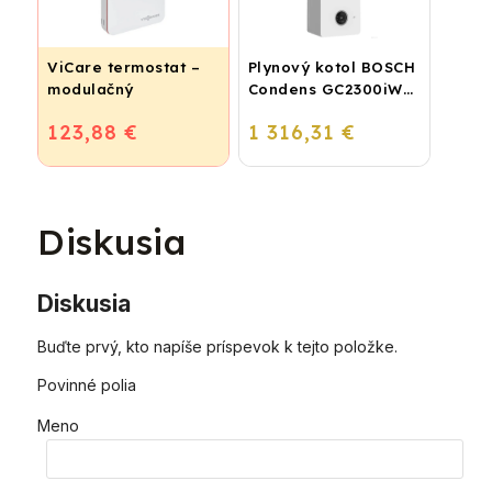
ViCare termostat –
Plynový kotol BOSCH
modulačný
Condens GC2300iW
24 P - Závesný
123,88 €
1 316,31 €
kondenzačný
vykurovací kotol
Diskusia
Diskusia
Buďte prvý, kto napíše príspevok k tejto položke.
Povinné polia
Meno