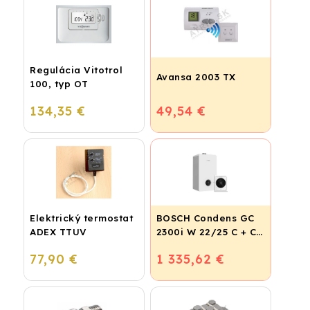
Regulácia Vitotrol
Avansa 2003 TX
100, typ OT
134,35 €
49,54 €
Elektrický termostat
BOSCH Condens GC
ADEX TTUV
2300i W 22/25 C + CR
120
77,90 €
1 335,62 €