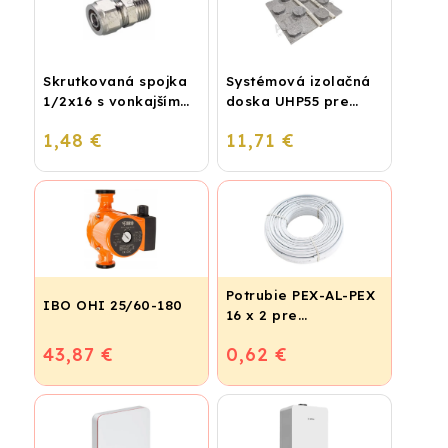
Skrutkovaná spojka
Systémová izolačná
1/2x16 s vonkajším
doska UHP55 pre
závitom
podlahové kúrenie
1,48 €
11,71 €
(STIROTERMAL
BASIC)
Potrubie PEX-AL-PEX
IBO OHI 25/60-180
16 x 2 pre
vykurovanie,
43,87 €
0,62 €
podlahové kúrenie a
vodu