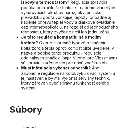
izbovým termostatom?
Regulácia spravidla
ponúka pokročilejšie funkcie - riadenie viacerých
vykurovacích okruhov naraz, ekvitermickú
prevádzku podľa vonkajšej teploty, prípadne aj
riadenie ohrevu teplej vody a diaľkové ovládanie
cez internet/aplikáciu, na rozdiel od jednoduchého
termostatu, ktorý zvyčajne rieši len jednu zónu.
Je táto regulácia kompatibilná s mojím
kotlom?
Overte si presné typové označenie
kotla/zdroja tepla oproti kompatibilite uvedenej v
názve a popise tohto produktu - regulácie
originálnych značiek (napr. Vitotrol pre Viessmann)
sú spravidla určené len pre danú značku kotla.
Musí inštaláciu vykonať odborník?
Áno,
zapojenie regulácie na kotol/vykurovací systém a
jej nastavenie by mal vykonať servisný technik,
ktorý zároveň overí správnu funkčnosť celého
systému.
Súbory
návod