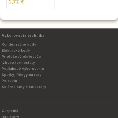
1,72 €
Vykurovacia technika
Kondenzačné kotly
Elektrické kotly
Prietokové ohrievače
Izbové termostaty
Podlahové vykurovanie
Spojky, fitingy na rúry
Potrubia
Solárne sety a kolektory
Čerpadlá
Radiátory