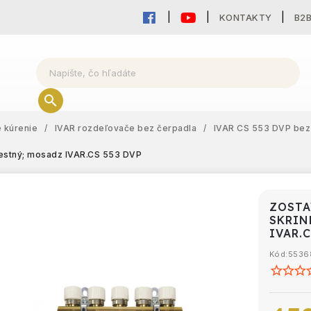
KONTAKTY
B2
 kúrenie
/
IVAR rozdeľovače bez čerpadla
/
IVAR CS 553 DVP bez
cestný; mosadz
IVAR.CS 553 DVP
ZOSTA
SKRIN
IVAR.C
Kód:
5536