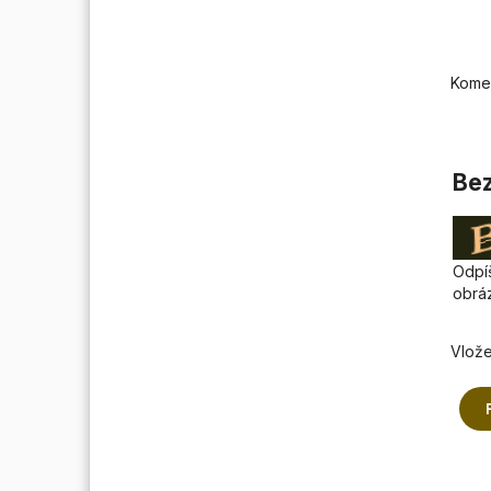
Kome
Bez
Odpíš
obrá
Vlože