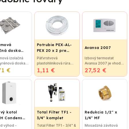
émová
Potrubie PEX-AL-
Avansa 2007
ačná doska
PEX 20 x 2 pre
5 pre
vykurovanie,
mová izolačná
Päťvrstvová
Izbový termostat
ahové kúrenie
podlahové kúrenie
tyrénová doska
plastohliniková rúra
Avansa 2007 je vhodný
ROTERMAL
a vodu
71 €
5 (STIROTERMAL
1,11 €
pex-al-pex je určená
27,52 €
na reguláciu väčšiny
C)
) so zvýšenou
na: rozvody teplej a
kotlov. Termostat je
sťou pre
studenej vody, kúrenie
možné jednoducho
hové
a podlahové kúrenie.
pripojiť ku kotlu, alebo
ovanie.
Tlak max. 10 bar a
ku klimatizačnému...
atívny
teplota...
kód:...
vý kotol
Total Filter TF1 -
Redukcia 1/2" x
H Condens
3/4" komplet
1/4" MF
00iW 24 P -
ad výhod -
Total Filter TF1 - 3/4" &
Mosadzná závitová