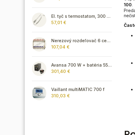
100
.
Pred
nečis
El. tyč s termostatom, 300 W - biela
57,01 €
Čast
Nerezový rozdeľovač 6 cestný pre podlahové vykurovanie
107,04 €
Avansa 700 W + batéria 55Ah
301,40 €
Vaillant multiMATIC 700 f
310,03 €
Po