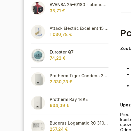
AVANSA 25-6/180 - obehové čerpadlo, pripojovací závit 6/4"
38,71 €
Attack Electric Excellent 15 kW
Po
1 030,78 €
Zost
Euroster Q7
74,22 €
Protherm Tiger Condens 20/26 KKZ 42
2 330,23 €
Protherm Ray 14KE
Upoz
934,09 €
Pred 
kombi
Buderus Logamatic RC 310 s FA snímačom,biely
upozo
257,24 €
Odpo