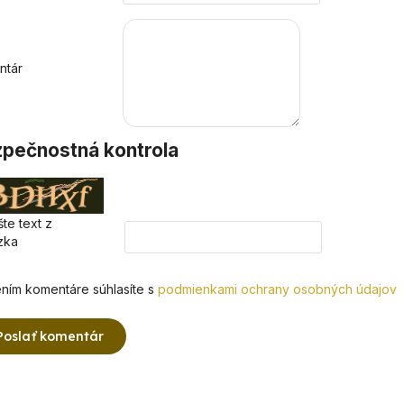
ntár
pečnostná kontrola
te text z
zka
ním komentáre súhlasíte s
podmienkami ochrany osobných údajov
Poslať komentár