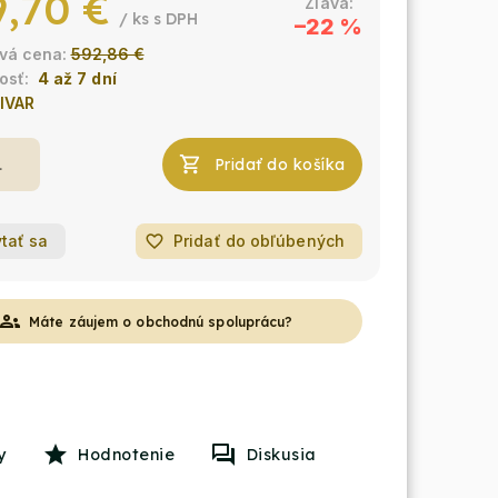
,70 €
/ ks
–22 %
592,86 €
4 až 7 dní
IVAR
Pridať do košíka
tať sa
favorite_border
Pridať do obľúbených
roups
Máte záujem o obchodnú spoluprácu?
y
Hodnotenie
Diskusia