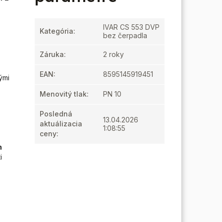
IVAR CS 553 DVP
Kategória
:
bez čerpadla
Záruka
:
2 roky
EAN
:
8595145919451
ými
Menovitý tlak
:
PN 10
Posledná
13.04.2026
aktuálizacia
1:08:55
ceny
:
h
i