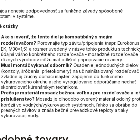
ajca nenesie zodpovednosť za funkčné závady spôsobené
totami v systéme.
é otázky
Ako si overiť, že tento diel je kompatibilný s mojím
rozdeľovačom?
Porovnajte typ závitu/pripojenia (napr. Eurokónus
EK, M30x1,5) a rozmer uvedený v názve tohto produktu s technick
údajmi vášho konkrétneho rozdeľovača - mosadzné rozdeľovače
rôznych výrobcov môžu mať odlišné pripojovacie rozmery.
Musí montáž vykonať odborník?
Osadenie jednoduchých dielov
(konzoly, šróbenia, prietokomery) na už nainštalovaný rozdeľovač
zvládne aj zručný domáci majster; zapojenie do funkčného
vykurovacieho okruhu a jeho vyregulovanie odporúčame nechať
skontrolovať kúrenárskym technikom.
Prečo je materiál mosadz bežnou voľbou pre rozdeľovače a ic
príslušenstvo?
Mosadz je dlhodobo overený materiál odolný prot
korózii vo vodných/vykurovacích systémoch, ľahko sa obrába do
presných závitov a znáša bežné prevádzkové teploty a tlaky
vykurovacej vody.
dobné tovary