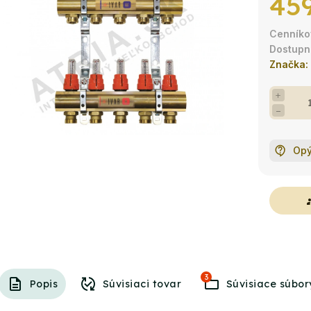
459
Značka:
+
−
Opý
g
3
Popis
Súvisiaci tovar
Súvisiace súbor