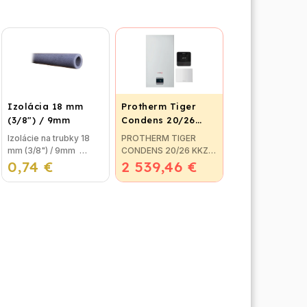
Izolácia 18 mm
Protherm Tiger
(3/8") / 9mm
Condens 20/26
KKZ 42 + smart
Izolácie na trubky 18
PROTHERM TIGER
regulátor
mm (3/8") / 9mm
CONDENS 20/26 KKZ
0,74 €
Izolácia na potrubie,
2 539,46 €
42- závesný
alebo izolačná pena na
kondenzačný kotol so
trubky sa používa na
zabudovaným
izolovanie
zásobníkom- objem
vykurovacieho okruhu
zásobníka: 42 l- výkon
pred...
kotla: 2,5 - 20,0...