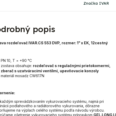
Značka IVAR
drobný popis
ava rozdeľovač IVAR.CS 553 DVP, rozmer: 1" x EK, 12cestný
PN 10, T = +90 °C
zostava obsahuje:
rozdeľovač s regulačnými prietokomermi,
zberač s uzatváracími ventilmi, upevňovacie konzoly
materiál mosadz CW617N
ornenie:
každým sprevádzkovaním vykurovacieho systému, najmä pri
nácii podlahového a radiátorového vykurovania, dôrazne
rňujeme na výplach celého systému podľa návodu výrobcu.
rúčame ošetrenie vykurovacieho systému prípravkom
GEL.LONG L