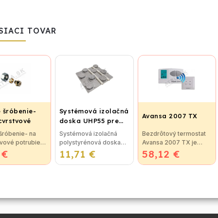
SIACI TOVAR
 šróbenie-
Systémová izolačná
Avansa 2007 TX
cvrstvové
doska UHP55 pre
ie ALPEX -
podlahové kúrenie
šróbenie- na
Systémová izolačná
Bezdrôtový termostat
ALU-EK
(STIROTERMAL
tvové potrubie
polystyrénová doska
Avansa 2007 TX je
TA 4420
BASIC)
 €
 16x2 ALU-EK
11,71 €
UHP55 (STIROTERMAL
58,12 €
vhodný na reguláciu
BASIC) so zvýšenou
väčšiny kotlov.
tvrdosťou pre
Termostat je možné
podlahové vykurovanie.
pripojiť ku
Alternatívny
ktorémukoľvek
názov/kód:...
plynovému kotlu,
ktorý...