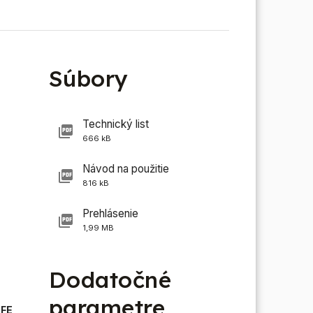
Súbory
Technický list
666 kB
Návod na použitie
816 kB
Prehlásenie
1,99 MB
Dodatočné
parametre
IFE