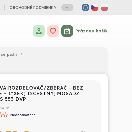
B
OBCHODNÉ PODMIENKY
Prázdny košík
Nákupný košík
 čerpadla
/
VA ROZDEĽOVAČ/ZBERAČ - BEZ
E - 1"XEK; 12CESTNÝ; MOSADZ
S 553 DVP
80DVP
Neohodnotené