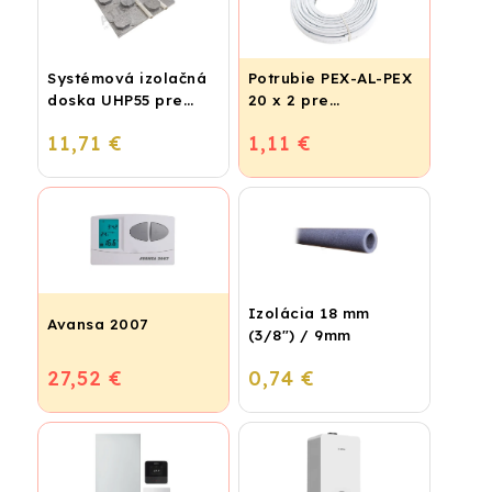
Systémová izolačná
Potrubie PEX-AL-PEX
doska UHP55 pre
20 x 2 pre
podlahové kúrenie
vykurovanie,
11,71 €
1,11 €
(STIROTERMAL
podlahové kúrenie a
BASIC)
vodu
Izolácia 18 mm
Avansa 2007
(3/8") / 9mm
27,52 €
0,74 €