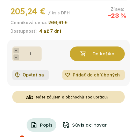
205,24 €
/ ks
–23 %
266,91 €
4 až 7 dní
+
−
Opýtať sa
favorite_border
Pridať do obľúbených
groups
Máte záujem o obchodnú spoluprácu?
Popis
Súvisiaci tovar