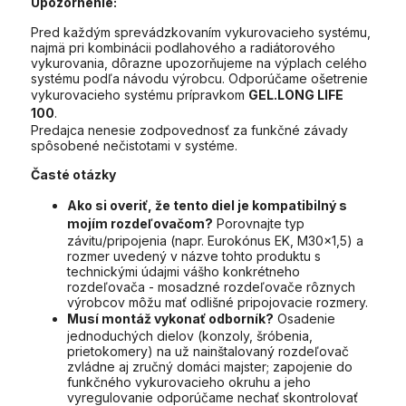
Upozornenie:
Pred každým sprevádzkovaním vykurovacieho systému,
najmä pri kombinácii podlahového a radiátorového
vykurovania, dôrazne upozorňujeme na výplach celého
systému podľa návodu výrobcu. Odporúčame ošetrenie
vykurovacieho systému prípravkom
GEL.LONG LIFE
100
.
Predajca nenesie zodpovednosť za funkčné závady
spôsobené nečistotami v systéme.
Časté otázky
Ako si overiť, že tento diel je kompatibilný s
mojím rozdeľovačom?
Porovnajte typ
závitu/pripojenia (napr. Eurokónus EK, M30x1,5) a
rozmer uvedený v názve tohto produktu s
technickými údajmi vášho konkrétneho
rozdeľovača - mosadzné rozdeľovače rôznych
výrobcov môžu mať odlišné pripojovacie rozmery.
Musí montáž vykonať odborník?
Osadenie
jednoduchých dielov (konzoly, šróbenia,
prietokomery) na už nainštalovaný rozdeľovač
zvládne aj zručný domáci majster; zapojenie do
funkčného vykurovacieho okruhu a jeho
vyregulovanie odporúčame nechať skontrolovať