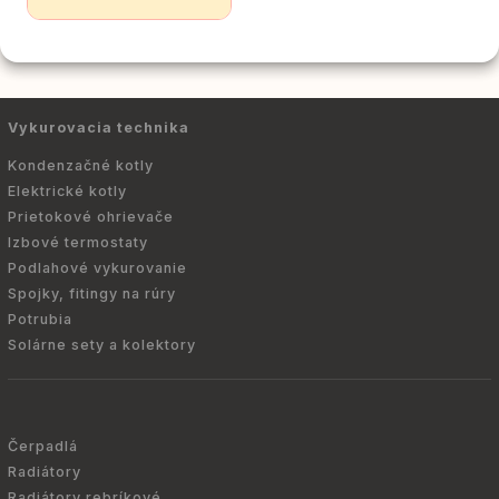
Vykurovacia technika
Kondenzačné kotly
Elektrické kotly
Prietokové ohrievače
Izbové termostaty
Podlahové vykurovanie
Spojky, fitingy na rúry
Potrubia
Solárne sety a kolektory
Čerpadlá
Radiátory
Radiátory rebríkové