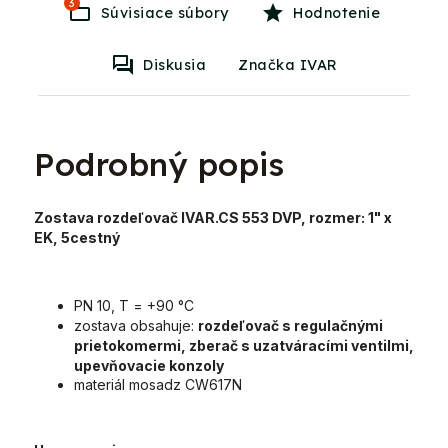
3
Súvisiace súbory
Hodnotenie
Diskusia
Značka IVAR
Podrobný popis
Zostava rozdeľovač IVAR.CS 553 DVP, rozmer: 1" x
EK, 5cestný
PN 10, T = +90 °C
zostava obsahuje:
rozdeľovač s regulačnými
prietokomermi, zberač s uzatváracími ventilmi,
upevňovacie konzoly
materiál mosadz CW617N