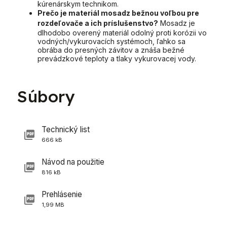
kúrenárskym technikom.
Prečo je materiál mosadz bežnou voľbou pre
rozdeľovače a ich príslušenstvo?
Mosadz je
dlhodobo overený materiál odolný proti korózii vo
vodných/vykurovacích systémoch, ľahko sa
obrába do presných závitov a znáša bežné
prevádzkové teploty a tlaky vykurovacej vody.
Súbory
Technický list
666 kB
Návod na použitie
816 kB
Prehlásenie
1,99 MB