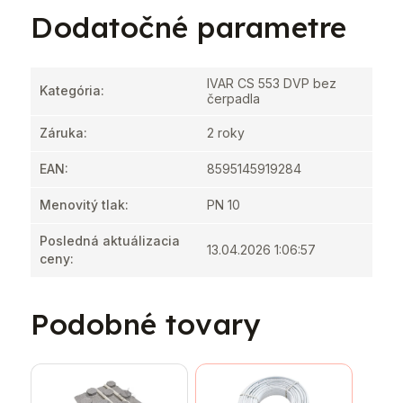
Dodatočné parametre
IVAR CS 553 DVP bez
Kategória
:
čerpadla
Záruka
:
2 roky
EAN
:
8595145919284
Menovitý tlak
:
PN 10
Posledná aktuálizacia
13.04.2026 1:06:57
ceny
:
Podobné tovary