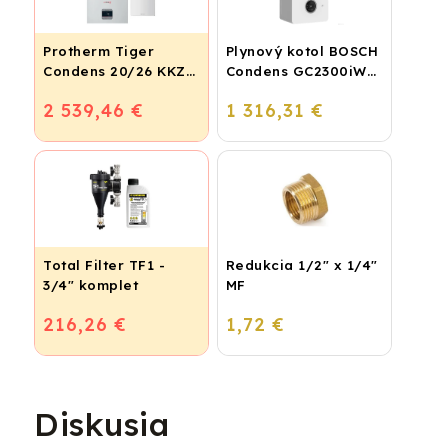
Protherm Tiger
Plynový kotol BOSCH
Condens 20/26 KKZ
Condens GC2300iW
42 + smart regulátor
24 P - Závesný
2 539,46 €
1 316,31 €
kondenzačný
vykurovací kotol
Total Filter TF1 -
Redukcia 1/2" x 1/4"
3/4" komplet
MF
216,26 €
1,72 €
Diskusia