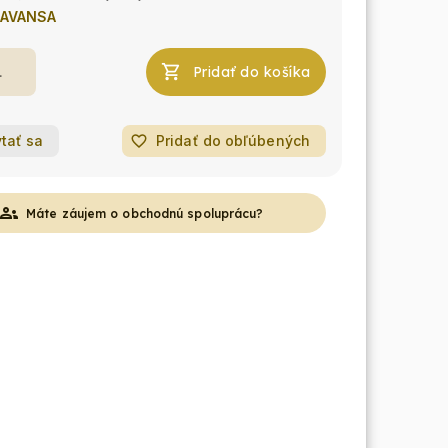
AVANSA
Pridať do košíka
tať sa
favorite_border
Pridať do obľúbených
roups
Máte záujem o obchodnú spoluprácu?