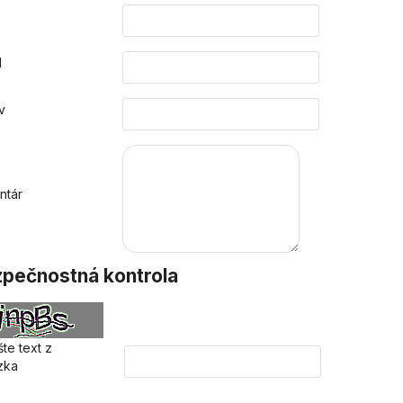
o
l
v
ntár
pečnostná kontrola
te text z
zka