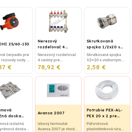
Nerezový
Skrutkovaná
OHI 25/60-130
rozdeľovač 4
spojka 1/2x20 s
cestný pre
vnútorným závitom
vé čerpadlo pre
Nerezový rozdeľovač
Skrutkovaná spojka
podlahové
y rozvody vody v
4 cestný pre
1/2x20 s vnútorným
vykurovanie
87 €
IBO OHI 25/60-
78,92 €
podlahové
2,58 €
závitom bez nutnosti
vykurovanie
lisovania, použitie pre
Rozdeľovače sú
plastohlikové potrubie
vyrobené z kvalitnej
na vodu, alebo kúrenie.
nerezovej ocele podľa
...
nemeckej normy DIN
EN...
émová
Potrubie PEX-AL-
Avansa 2007
ačná doska
PEX 20 x 2 pre
5 pre
vykurovanie,
mová izolačná
Izbový termostat
Päťvrstvová
ahové kúrenie
podlahové kúrenie
tyrénová doska
Avansa 2007 je vhodný
plastohliniková rúra