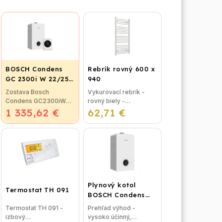
BOSCH Condens
Rebrík rovný 600 x
GC 2300i W 22/25
940
C + CR 120
Zostava Bosch
Vykurovací rebrík -
Condens GC2300iW
rovný biely -
1 335,62 €
22/25C CR 120 -
62,71 €
rozmer: 600 x 940 mm
Condens 2300iW
- určený na
22/25 C - závesný
vykurovanie do kúpeľní
kondenzačný kotol s
- v kombinácii s kotlom
prietokovým ohrevom
alebo čisto elektrické...
teplej vody,...
Plynový kotol
Termostat TH 091
BOSCH Condens
GC2300iW 24 P -
Termostat TH 091 -
Prehľad výhod -
Závesný
izbový
vysoko účinný,