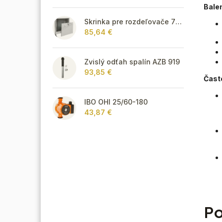
Bale
Skrinka pre rozdeľovače 795 mm - podomietková
85,64 €
Zvislý odťah spalín AZB 919
93,85 €
Čast
IBO OHI 25/60-180
43,87 €
Po