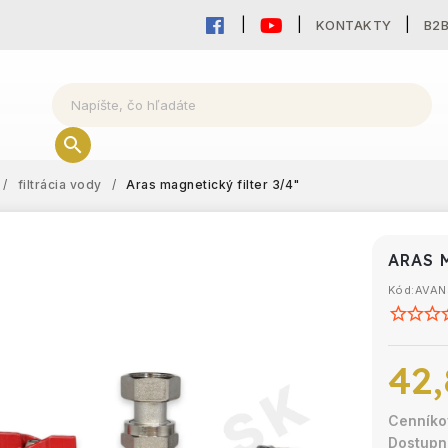
KONTAKTY
B2
/
filtrácia vody
/
Aras magnetický filter 3/4"
ARAS 
Kód:
AVAN
42,