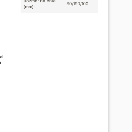
Rozmer balenia
80/190/100
(mm)
:
al
e