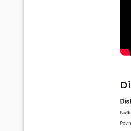
Di
Dis
Buďte
Povin