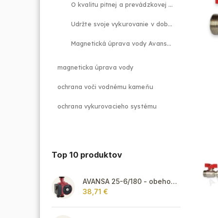
O kvalitu pitnej a prevádzkovej vody sa postará odlučovač nečistôt s magnetom
Udržte svoje vykurovanie v dobrej kondícii vďaka magnetickému filtru Aras
Magnetická úprava vody Avansa ochráni váš vykurovací systém pred kalcitom
magneticka úprava vody
ochrana voči vodnému kameňu
ochrana vykurovacieho systému
Top 10 produktov
AVANSA 25-6/180 - obehové čerpadlo, pripojovací závit 6/4"
38,71 €