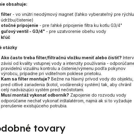
nie obsahuje:
filter
- vo vnútri neodýmový magnet (ľahko vyberateľný pre rýchlu
údržbu/čistenie)
otočné pripojenie
- pre ľahké pripojenie filtra ku kotlu G3/4"
guľový ventil - G3/4"
- pre uzatvorenie obehu vody
kľúč
é otázky
Ako často treba filter/filtračnú vložku meniť alebo čistiť?
Interv
závisí od kvality vstupnej vody a intenzity používania - odporúčam
pravidelnú vizuálnu kontrolu a čistenie/výmenu podľa pokynov
výrobcu, prípadne pri viditeľnom poklese prietoku.
Kam sa filter montuje?
Bežne na hlavný prívod vody do objektu,
pred citlivé zariadenia (kotol, vodárenský systém) tak, aby chránil
celý nadväzujúci systém pred nečistotami.
Musí montáž vykonať odborník?
Zapojenie do rozvodu vody
odporúčame nechať vykonať inštalatérom, najmä ak si to vyžaduje
prerušenie existujúceho potrubia.
dobné tovary