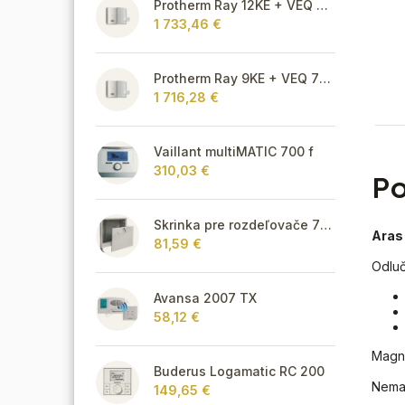
Protherm Ray 12KE + VEQ 75 + Thermolink P
1 733,46 €
Protherm Ray 9KE + VEQ 75 + Thermolink P
1 716,28 €
Vaillant multiMATIC 700 f
310,03 €
Po
Skrinka pre rozdeľovače 715 mm - podomietková
Aras 
81,59 €
Odluč
Avansa 2007 TX
58,12 €
Magne
Buderus Logamatic RC 200
Nemag
149,65 €