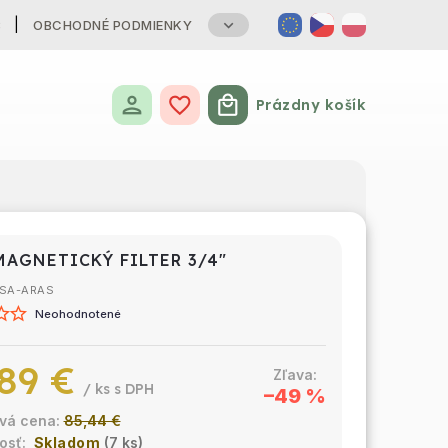
B
OBCHODNÉ PODMIENKY
Prázdny košík
Nákupný košík
MAGNETICKÝ FILTER 3/4"
SA-ARAS
Neohodnotené
89 €
/ ks
–49 %
85,44 €
Skladom
(7 ks)