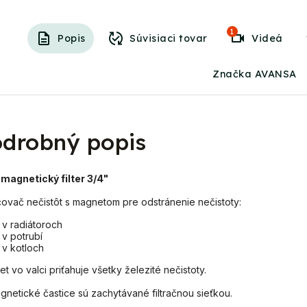
1
Popis
Súvisiaci tovar
Videá
Značka AVANSA
drobný popis
magnetický filter 3/4"
ovač nečistôt s magnetom pre odstránenie nečistoty:
v radiátoroch
v potrubí
v kotloch
t vo valci priťahuje všetky železité nečistoty.
netické častice sú zachytávané filtračnou sieťkou.