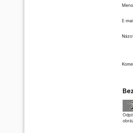
Men
E-mai
Názo
Kome
Bez
Odpíš
obrá