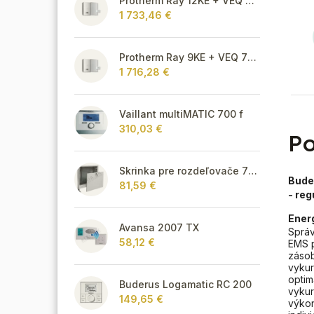
Protherm Ray 12KE + VEQ 75 + Thermolink P
1 733,46 €
Protherm Ray 9KE + VEQ 75 + Thermolink P
1 716,28 €
Vaillant multiMATIC 700 f
310,03 €
Po
Skrinka pre rozdeľovače 715 mm - podomietková
Bude
81,59 €
- re
Ener
Avansa 2007 TX
Správ
58,12 €
EMS p
zásob
vykur
optim
Buderus Logamatic RC 200
vykur
149,65 €
výkon