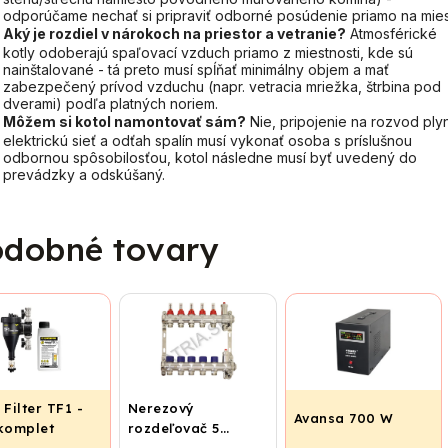
odporúčame nechať si pripraviť odborné posúdenie priamo na mies
Aký je rozdiel v nárokoch na priestor a vetranie?
Atmosférické
kotly odoberajú spaľovací vzduch priamo z miestnosti, kde sú
nainštalované - tá preto musí spĺňať minimálny objem a mať
zabezpečený prívod vzduchu (napr. vetracia mriežka, štrbina pod
dverami) podľa platných noriem.
Môžem si kotol namontovať sám?
Nie, pripojenie na rozvod ply
elektrickú sieť a odťah spalín musí vykonať osoba s príslušnou
odbornou spôsobilosťou, kotol následne musí byť uvedený do
prevádzky a odskúšaný.
dobné tovary
 Filter TF1 -
Nerezový
Avansa 700 W
 komplet
rozdeľovač 5