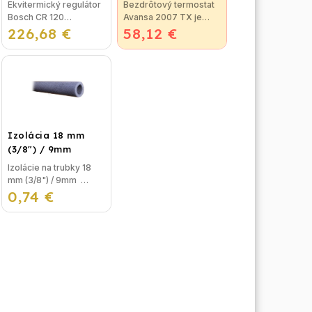
Ekvitermický regulátor
Bezdrôtový termostat
Bosch CR 120
Avansa 2007 TX je
226,68 €
(Regulátor CR 120 je
58,12 €
vhodný na reguláciu
nový model po FW 120,
väčšiny kotlov.
ktorý sa vyrábal do
Termostat je možné
roku 2015)</
pripojiť ku
ktorémukoľvek
plynovému kotlu,
ktorý...
Izolácia 18 mm
(3/8") / 9mm
Izolácie na trubky 18
mm (3/8") / 9mm
0,74 €
Izolácia na potrubie,
alebo izolačná pena na
trubky sa používa na
izolovanie
vykurovacieho okruhu
pred...