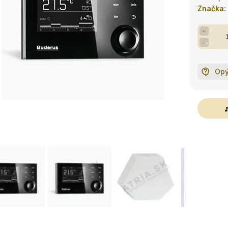
Značka:
+
−
Opý
g