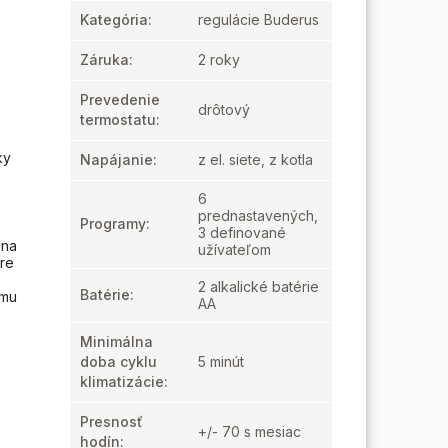
Kategória
:
regulácie Buderus
Záruka
:
2 roky
Prevedenie
drôtový
termostatu
:
ky
Napájanie
:
z el. siete, z kotla
6
prednastavených,
Programy
:
3 definované
 na
užívateľom
re
2 alkalické batérie
Batérie
:
ému
AA
Minimálna
doba cyklu
5 minút
klimatizácie
:
Presnosť
+/- 70 s mesiac
hodín
: