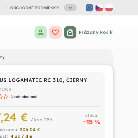
B
OBCHODNÉ PODMIENKY
Prázdny košík
Nákupný košík
rny
US LOGAMATIC RC 310, ČIERNY
112368
Neohodnotené
,24 €
/ ks
–15 %
305,04 €
4 až 7 dní