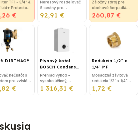
cestný pre
Filter TF1 - 3/4" &
Nerezový rozdeľovač
Záložný zdroj pre
podlahové
 Fluid+ Protector
5 cestný pre
obehové čerpadlá
vykurovanie
,26 €
tná novinka
92,91 €
podlahové
260,87 €
Avansa 700 W
trácií vykurovacej
vykurovanie
Technické údaje
otal Filter je
Rozdeľovače sú
Maximálna kapacita:
eľný na všetky
vyrobené z kvalitnej
1000 VA Maximálny
y...
nerezovej ocele podľa
menovitý výkon: 700W
nemeckej normy DIN
Hlavné vstupné...
EN...
ffi DIRTMAG®
Plynový kotol
Redukcia 1/2" x
BOSCH Condens
1/4" MF
GC2300iW 24 P -
vač nečistôt s
Prehľad výhod -
Mosadzná závitová
Závesný
om pre zvislé aj
vysoko účinný,
redukcia 1/2" x 1/4"
kondenzačný
,82 €
ovné potrubie
1 316,31 €
priestorovo úsporný -
1,72 €
MF je najpoužívanejší
vykurovací kotol
FFI DIRTMAG®
intuitivne ovládaný LCD
spoj na oceľové
3/4"
displej- integrované
kúrenie, napríklad pod
ristika: Telo
elektronicky riadené
kotol a ďalšie riešenia...
nízkoenergetické
čerpadlo -...
skusia