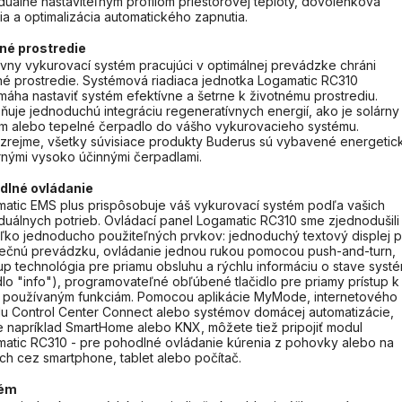
iduálne nastaviteľným profilom priestorovej teploty, dovolenková
ia a optimalizácia automatického zapnutia.
né prostredie
ívny vykurovací systém pracujúci v optimálnej prevádzke chráni
né prostredie. Systémová riadiaca jednotka Logamatic RC310
áha nastaviť systém efektívne a šetrne k životnému prostrediu.
uje jednoduchú integráciu regeneratívnych energií, ako je solárny
m alebo tepelné čerpadlo do vášho vykurovacieho systému.
rejme, všetky súvisiace produkty Buderus sú vybavené energetic
nými vysoko účinnými čerpadlami.
dlné ovládanie
atic EMS plus prispôsobuje váš vykurovací systém podľa vašich
iduálnych potrieb. Ovládací panel Logamatic RC310 sme zjednodušili
ľko jednoducho použiteľných prvkov: jednoduchý textový displej p
čnú prevádzku, ovládanie jednou rukou pomocou push-and-turn,
p technológia pre priamu obsluhu a rýchlu informáciu o stave syst
idlo "info"), programovateľné obľúbené tlačidlo pre priamy prístup k
 používaným funkciám. Pomocou aplikácie MyMode, internetového
lu Control Center Connect alebo systémov domácej automatizácie,
e napríklad SmartHome alebo KNX, môžete tiež pripojiť modul
atic RC310 - pre pohodlné ovládanie kúrenia z pohovky alebo na
ch cez smartphone, tablet alebo počítač.
tém