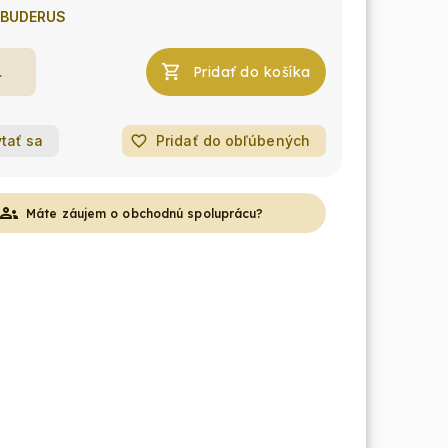
BUDERUS
Pridať do košíka
tať sa
favorite_border
Pridať do obľúbených
roups
Máte záujem o obchodnú spoluprácu?