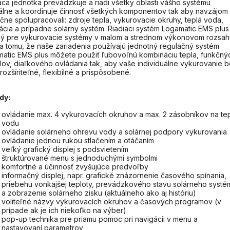
aca jednotka prevádzkuje a riadi všetky oblasti vášho systému
álne a koordinuje činnosť všetkých komponentov tak aby navzájom
čne spolupracovali: zdroje tepla, vykurovacie okruhy, teplá voda,
lácia a prípadne solárny systém. Riadiaci systém Logamatic EMS plus
ý pre vykurovacie systémy v malom a strednom výkonovom rozsah
 tomu, že naše zariadenia používajú jednotný regulačný systém
atic EMS plus môžete použiť ľubovoľnú kombináciu tepla, funkčný
ov, diaľkového ovládania tak, aby vaše individuálne vykurovanie b
rozšíriteľné, flexibilné a prispôsobené.
dy:
ovládanie max. 4 vykurovacích okruhov a max. 2 zásobníkov na te
vodu
ovládanie solárneho ohrevu vody a solárnej podpory vykurovania
ovládanie jednou rukou stlačením a otáčaním
veľký grafický displej s podsvietením
štruktúrované menu s jednoduchými symbolmi
komfortné a účinnosť zvyšujúce predvoľby
informačný displej, napr. grafické znázornenie časového spínania,
priebehu vonkajšej teploty, prevádzkového stavu solárneho systé
a zobrazenie solárneho zisku (aktuálneho ako aj históriu)
voliteľné názvy vykurovacích okruhov a časových programov (v
prípade ak je ich niekoľko na výber)
pop-up technika pre priamu pomoc pri navigácii v menu a
nastavovaní parametrov