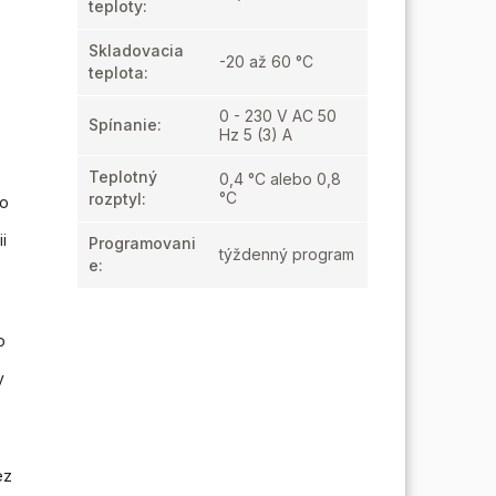
teploty
:
Skladovacia
-20 až 60 °C
teplota
:
0 - 230 V AC 50
Spínanie
:
Hz 5 (3) A
Teplotný
0,4 °C alebo 0,8
°C
rozptyl
:
to
i
Programovani
týždenný program
e
:
o
y
ez