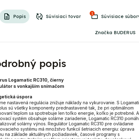
1
Popis
Súvisiaci tovar
Súvisiace súbor
Značka BUDERUS
drobný popis
rus Logamatic RC310, čierny
gulátor s vonkajším snímačom
getická úspora
ne nastavená regulácia znižuje náklady na vykurovanie. S Logamat
lus sú všetky komponenty prednastavené tak, že pri optimálnom
ovaní teplom sa spotrebuje len toľko energie, koľko je potrebné. 
ovací systém obsahuje solárne zariadenie, Logamatic RC310 pomáh
alizovať solárny výnos. Regulátor Logamatic RC310 pre ovládanie
ovacieho systému má množstvo funkcií šetriacich energiu: úprava
u na základe aktuálnych požiadaviek, časové programy s