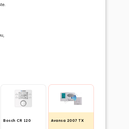
te.
nu,
Bosch CR 120
Avansa 2007 TX