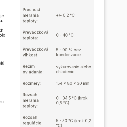
Presnosť
merania
+/- 0,2 °C
 je
u.
teploty
:
ch
Prevádzková
olo
0 - 40 °C
teplota
:
Prevádzková
5 - 90 % bez
kondenzácie
vlhkosť
:
plú
Režim
vykurovanie alebo
chladenie
ovládania
:
Rozmery
:
154 x 80 x 30 mm
Rozsah
0 - 34,5 °C (krok
merania
mu
0,5 °C)
teploty
:
Rozsah
5 - 30 °C (krok 0,2
regulácie
°C)