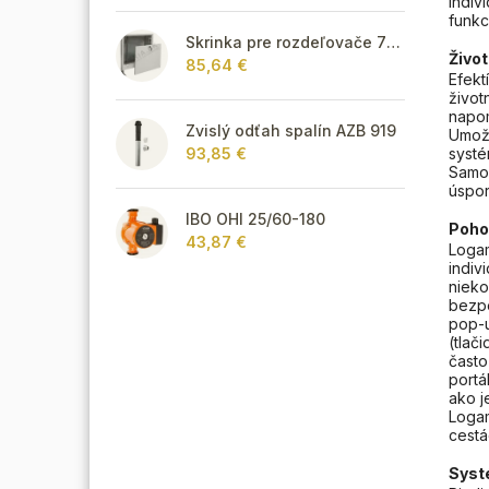
indiv
funkc
Skrinka pre rozdeľovače 795 mm - podomietková
Život
85,64 €
Efekt
život
napom
Zvislý odťah spalín AZB 919
Umožň
systé
93,85 €
Samoz
úspor
IBO OHI 25/60-180
Poho
43,87 €
Logam
indiv
nieko
bezpe
pop-u
(tlač
často
portá
ako j
Logam
cestá
Sys