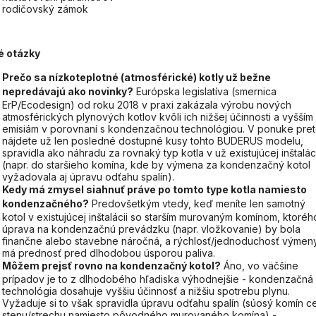
rodičovský zámok
é otázky
Prečo sa nízkoteplotné (atmosférické) kotly už bežne
nepredávajú ako novinky?
Európska legislatíva (smernica
ErP/Ecodesign) od roku 2018 v praxi zakázala výrobu nových
atmosférických plynových kotlov kvôli ich nižšej účinnosti a vyšším
emisiám v porovnaní s kondenzačnou technológiou. V ponuke pre
nájdete už len posledné dostupné kusy tohto BUDERUS modelu,
spravidla ako náhradu za rovnaký typ kotla v už existujúcej inštaláci
(napr. do staršieho komína, kde by výmena za kondenzačný kotol
vyžadovala aj úpravu odťahu spalín).
Kedy má zmysel siahnuť práve po tomto type kotla namiesto
kondenzačného?
Predovšetkým vtedy, keď meníte len samotný
kotol v existujúcej inštalácii so starším murovaným komínom, ktoréh
úprava na kondenzačnú prevádzku (napr. vložkovanie) by bola
finančne alebo stavebne náročná, a rýchlosť/jednoduchosť výmen
má prednosť pred dlhodobou úsporou paliva.
Môžem prejsť rovno na kondenzačný kotol?
Áno, vo väčšine
prípadov je to z dlhodobého hľadiska výhodnejšie - kondenzačná
technológia dosahuje vyššiu účinnosť a nižšiu spotrebu plynu.
Vyžaduje si to však spravidla úpravu odťahu spalín (súosý komín c
stenu/strechu namiesto pôvodného murovaného komína) -