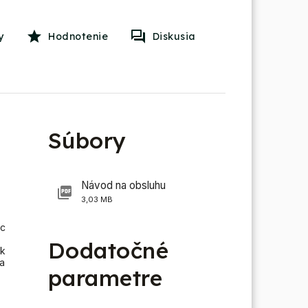
y
Hodnotenie
Diskusia
Súbory
Návod na obsluhu
3,03 MB
ic
Dodatočné
Ak
a
parametre