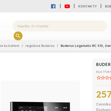
KONTAKTY
B2
cie ku kotlom
/
regulácie Buderus
/
Buderus Logamatic RC 310, čie
BUDER
Kód:
7738
257