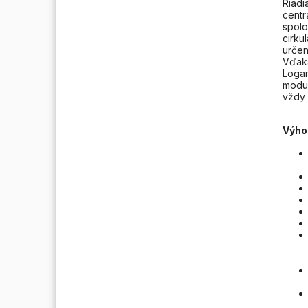
Riadi
centr
spolo
cirku
určen
Vďaka
Logam
modul
vždy 
Výho