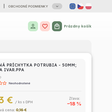
B
OBCHODNÉ PODMIENKY
Prázdny košík
Nákupný košík
NÁ PRÍCHYTKA POTRUBIA - 50MM;
A IVAR.PPA
0
Neohodnotené
3 €
/ ks
–18 %
0,16 €