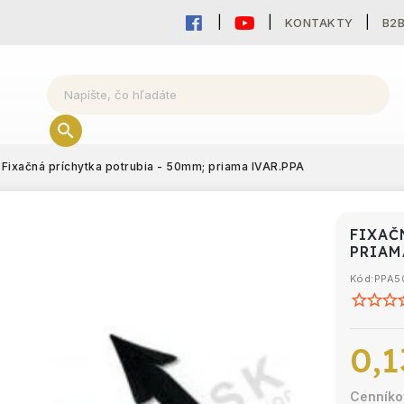
KONTAKTY
B2
Fixačná príchytka potrubia - 50mm; priama
IVAR.PPA
FIXAČ
PRIAM
Kód:
PPA5
0,1