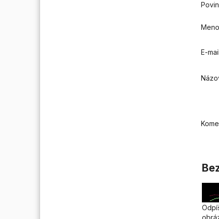
Povin
Men
E-mai
Názo
Kome
Bez
Odpíš
obrá