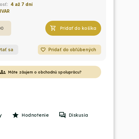
4 až 7 dní
IVAR
Pridať do košíka
tať sa
favorite_border
Pridať do obľúbených
roups
Máte záujem o obchodnú spoluprácu?
y
Hodnotenie
Diskusia