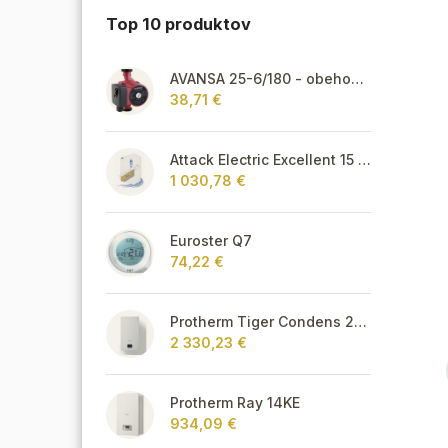
Top 10 produktov
AVANSA 25-6/180 - obehové čerpadlo, pripojovací závit 6/4"
38,71 €
Attack Electric Excellent 15 kW
1 030,78 €
Euroster Q7
74,22 €
Protherm Tiger Condens 20/26 KKZ 42
2 330,23 €
Protherm Ray 14KE
934,09 €