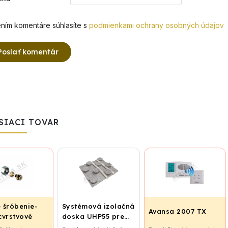
ním komentáre súhlasíte s
podmienkami ochrany osobných údajov
Poslať komentár
SIACI TOVAR
 šróbenie-
Systémová izolačná
Avansa 2007 TX
cvrstvové
doska UHP55 pre
ie ALPEX -
podlahové kúrenie