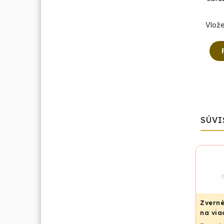
Vlože
SÚVI
Zverné
na via
potrub