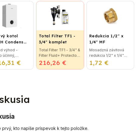
sťou pre
studenej vody, kúrenie
možné jednoducho
hové
a podlahové kúrenie.
pripojiť ku kotlu, alebo
ovanie.
Tlak max. 10 bar a
ku klimatizačnému...
atívny
teplota...
kód:...
vý kotol
Total Filter TF1 -
Redukcia 1/2" x
H Condens
3/4" komplet
1/4" MF
00iW 24 P -
ad výhod -
Total Filter TF1 - 3/4" &
Mosadzná závitová
sný
 účinný,
Filter Fluid+ Protector
redukcia 1/2" x 1/4"
enzačný
16,31 €
orovo úsporný -
216,26 €
Prevratná novinka
1,72 €
MF je najpoužívanejší
ovací kotol
ivne ovládaný LCD
vo filtrácií vykurovacej
spoj na oceľové
j- integrované
vody. Total Filter je
kúrenie, napríklad pod
onicky riadené
použiteľný na všetky
kotol a ďalšie riešenia...
energetické
rozvody...
lo -...
skusia
kusia
 prvý, kto napíše príspevok k tejto položke.