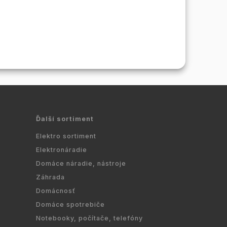
Ďalší sortiment
Elektro sortiment
Elektronáradie
Domáce náradie, nástroje
Záhrada
Domácnosť
Domáce spotrebiče
Notebooky, počítače, telefóny