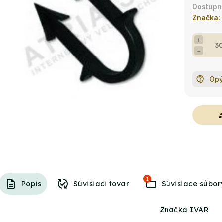
Značka:
+
−
Opý
g
1
Popis
Súvisiaci tovar
Súvisiace súbor
Značka IVAR