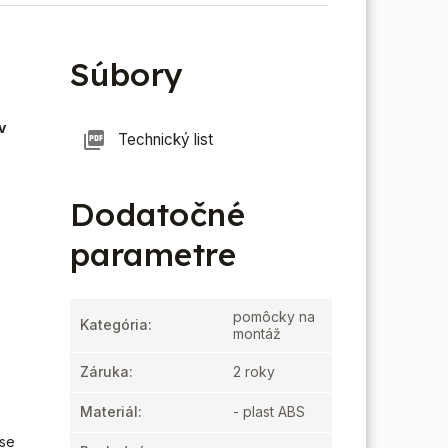
Súbory
v
Technický list
Dodatočné
parametre
pomôcky na
Kategória
:
montáž
Záruka
:
2 roky
Materiál
:
- plast ABS
ise