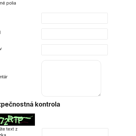
né polia
o
l
v
ntár
pečnostná kontrola
te text z
zka