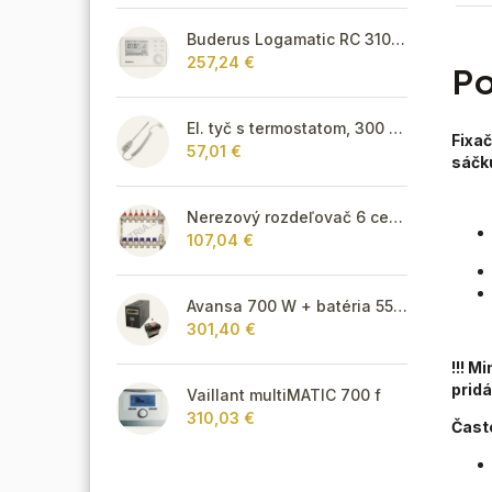
Buderus Logamatic RC 310 s FA snímačom,biely
257,24 €
Po
El. tyč s termostatom, 300 W - biela
Fixač
57,01 €
sáčku
Nerezový rozdeľovač 6 cestný pre podlahové vykurovanie
107,04 €
Avansa 700 W + batéria 55Ah
301,40 €
!!! M
pridá
Vaillant multiMATIC 700 f
310,03 €
Čast