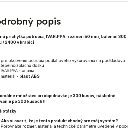
drobný popis
ná príchytka potrubia, IVAR.PPA, rozmer: 50 mm, balenie: 300 
 / 2400 v krabici
pre ukotvenie potrubia podlahového vykurovania na podkladovú
tepelnoizolačnú dosku
IVAR.PPA
- priama
materiál -
plast ABS
inimálne množstvo pri objednávke je 300 kusov, následné
vanie po 300 kusoch !!!
é otázky
Ako si overiť, že je tento produkt vhodný pre môj systém?
Porovnajte rozmer, materiál a technické parametre uvedené v pop