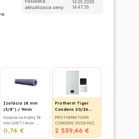
Posledná
14.05.2026
14:47:35
aktuálizacia ceny
:
dne
Izolácia 18 mm
Protherm Tiger
(3/8") / 9mm
Condens 20/26
KKZ 42 + smart
Izolácie na trubky 18
PROTHERM TIGER
regulátor
mm (3/8") / 9mm
CONDENS 20/26 KKZ
0,74 €
Izolácia na potrubie,
2 539,46 €
42- závesný
alebo izolačná pena na
kondenzačný kotol so