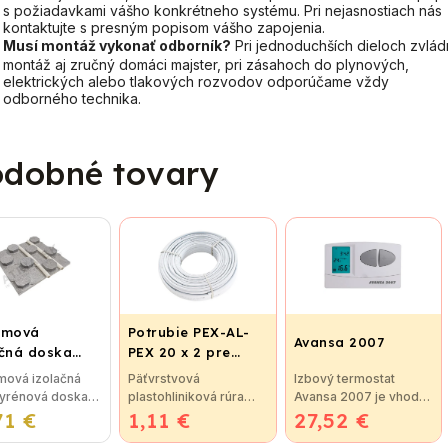
s požiadavkami vášho konkrétneho systému. Pri nejasnostiach nás
kontaktujte s presným popisom vášho zapojenia.
Musí montáž vykonať odborník?
Pri jednoduchších dieloch zvlá
montáž aj zručný domáci majster, pri zásahoch do plynových,
elektrických alebo tlakových rozvodov odporúčame vždy
odborného technika.
dobné tovary
émová
Potrubie PEX-AL-
Avansa 2007
ačná doska
PEX 20 x 2 pre
5 pre
vykurovanie,
mová izolačná
Päťvrstvová
Izbový termostat
ahové kúrenie
podlahové kúrenie
tyrénová doska
plastohliniková rúra
Avansa 2007 je vhodný
ROTERMAL
a vodu
71 €
5 (STIROTERMAL
1,11 €
pex-al-pex je určená
27,52 €
na reguláciu väčšiny
C)
) so zvýšenou
na: rozvody teplej a
kotlov. Termostat je