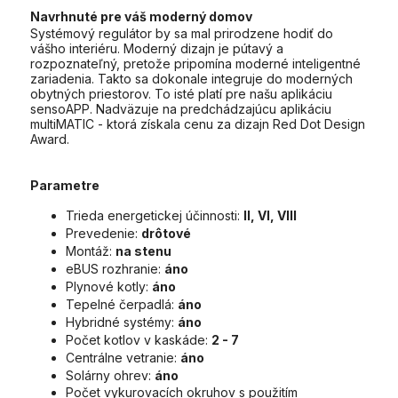
Navrhnuté pre váš moderný domov
Systémový regulátor by sa mal prirodzene hodiť do
vášho interiéru. Moderný dizajn je pútavý a
rozpoznateľný, pretože pripomína moderné inteligentné
zariadenia. Takto sa dokonale integruje do moderných
obytných priestorov. To isté platí pre našu aplikáciu
sensoAPP. Nadväzuje na predchádzajúcu aplikáciu
multiMATIC - ktorá získala cenu za dizajn Red Dot Design
Award.
Parametre
Trieda energetickej účinnosti:
II, VI, VIII
Prevedenie:
drôtové
Montáž:
na stenu
eBUS rozhranie:
áno
Plynové kotly:
áno
Tepelné čerpadlá:
áno
Hybridné systémy:
áno
Počet kotlov v kaskáde:
2 - 7
Centrálne vetranie:
áno
Solárny ohrev:
áno
Počet vykurovacích okruhov s použitím