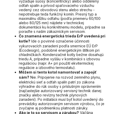
vyžaduje súosý (koncentrický) alebo oddelený
odťah spalín a prívod spaľovacieho vzduchu
vedený cez obvodovú stenu alebo strechu -
nepotrebuje teda funkčný komín. Presný typ a
maximálnu dĺžku odťahu (podľa priemeru 60/100
alebo 80/125 mm) nájdete v technickej
dokumentácii ku konkrétnemu modelu, prípadne sa
poraďte s naším zákazníckym servisom.
Čo znamená energetická trieda ErP uvedená pri
kotle?
Ide o povinné označenie účinnosti
vykurovacích zariadení podľa smernice EÚ ErP
(Ecodesign), podobné energetickým štítkom pri
chladničkách. Kondenzačné kotly bežne dosahujú
triedu A, prípadne vyššiu v kombinácii s izbovou
reguláciou (napr. A+ pri použití ekvitermickej
regulácie a izbového termostatu).
Môžem si tento kotol namontovať a zapojiť
sám?
Nie. Pripojenie na rozvod zemného plynu,
elektrickú sieť a odťah spalín patrí zo zákona
výhradne do rúk osoby s príslušným oprávnením
(najčastejšie autorizovaný servisný technik danej
značky alebo revízny technik plynových
zariadení). Po inštalácii musí byť kotol uvedený do
prevádzky autorizovaným servisom výrobcu, čo je
zvyčajne aj podmienkou platnosti záruky.
Ako je to so servisom a zárukou?
Väčšina