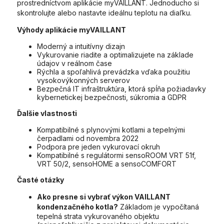
prostredníctvom aplikácie myVAILLANT. Jednoducho si
skontrolujte alebo nastavte ideálnu teplotu na diaľku.
Výhody aplikácie myVAILLANT
Moderný a intuitívny dizajn
Vykurovanie riadite a optimalizujete na základe
údajov v reálnom čase
Rýchla a spoľahlivá prevádzka vďaka použitiu
vysokovýkonných serverov
Bezpečná IT infraštruktúra, ktorá spĺňa požiadavky
kybernetickej bezpečnosti, súkromia a GDPR
Ďalšie vlastnosti
Kompatibilné s plynovými kotlami a tepelnými
čerpadlami od novembra 2022
Podpora pre jeden vykurovací okruh
Kompatibilné s regulátormi sensoROOM VRT 51f,
VRT 50/2, sensoHOME a sensoCOMFORT
Časté otázky
Ako presne si vybrať výkon VAILLANT
kondenzačného kotla?
Základom je vypočítaná
tepelná strata vykurovaného objektu