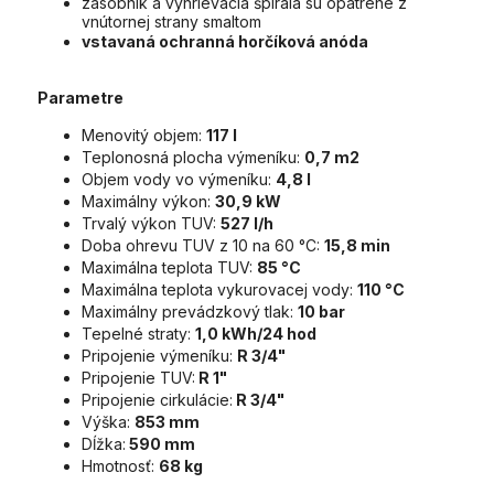
zásobník a vyhrievacia špirála sú opatrené z
vnútornej strany smaltom
vstavaná ochranná horčíková anóda
Parametre
Menovitý objem:
117 l
Teplonosná plocha výmeníku:
0,7 m2
Objem vody vo výmeníku:
4,8 l
Maximálny výkon:
30,9 kW
Trvalý výkon TUV:
527 l/h
Doba ohrevu TUV z 10 na 60 °C:
15,8 min
Maximálna teplota TUV:
85 °C
Maximálna teplota vykurovacej vody:
110 °C
Maximálny prevádzkový tlak:
10 bar
Tepelné straty:
1,0 kWh/24 hod
Pripojenie výmeníku:
R 3/4"
Pripojenie TUV:
R 1"
Pripojenie cirkulácie:
R 3/4"
Výška:
853 mm
Dĺžka:
590 mm
Hmotnosť:
68 kg