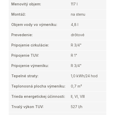
Menovitý objem
:
117 l
Montáž
:
na stenu
Objem vody vo výmeníku
:
4,8 l
Prevedenie
:
drôtové
Pripojenie cirkulácie
:
R 3/4"
Pripojenie TUV
:
R 1"
Pripojenie výmeníku
:
R 3/4"
Tepelné straty
:
1,0 kWh/24 hod
Teplonosná plocha výmeníku
:
0,7 m²
Trieda energetickej účinnosti
:
II, VI, VIII
Trvalý výkon TUV
:
527 l/h