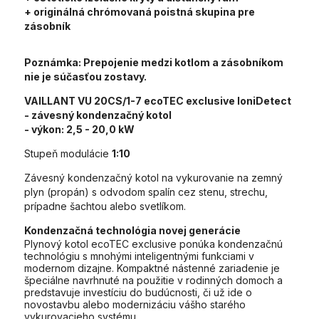
+ originálná chrómovaná poistná skupina pre
zásobník
Poznámka:
Prepojenie medzi kotlom a zásobníkom
nie je súčasťou zostavy.
VAILLANT VU 20CS/1-7 ecoTEC exclusive IoniDetect
- závesný kondenzačný kotol
- výkon:
2,5 - 20,0 kW
Stupeň modulácie
1:10
Závesný kondenzačný kotol na vykurovanie na zemný
plyn (propán) s odvodom spalín cez stenu, strechu,
prípadne šachtou alebo svetlíkom.
Kondenzačná technológia novej generácie
Plynový kotol ecoTEC exclusive ponúka kondenzačnú
technológiu s mnohými inteligentnými funkciami v
modernom dizajne. Kompaktné nástenné zariadenie je
špeciálne navrhnuté na použitie v rodinných domoch a
predstavuje investíciu do budúcnosti, či už ide o
novostavbu alebo modernizáciu vášho starého
vykurovacieho systému.