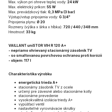
Max. výkon pri ohreve teplej vody:
24 kW
Max. elektrický príkon:
55 W
Max. prevádzkový tlak:
0,3 MPa (3 bar)
Výstup/vstup pripojenia vody:
G 3/4"
Pripojenia plynu:
Ø 20
Rozmery (výška x šírka x hĺbka):
720 / 440 / 348 mm
Hmotnosť:
33 kg
VAILLANT uniSTOR VIH R 120 A+
- nepriamo ohrievaný stacionárný zásobník TV
- so smaltovanou povrchovou ochranou proti korózii
- objem:
117 l
Charakteristika výrobku
energetická trieda A+
stacionárny zásobník TV z ocele
určený pre závesné alebo stacionárne kotly
stacionárne prevedenie
vysokokvalitná izolácia triedy A+
vypúšťací ventil
nastaviteľné vyrovnávacie skrutky