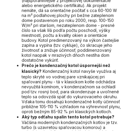
(najspoľahlivejšie z projektovej dokumentácie
alebo energetického certifikátu). Ak projekt
nemáte, dá sa orientačne počítať s cca 60-100 W
na m² podlahovej plochy pri bežne zateplenom
dome postavenom po roku 2000, resp. 100-150
W/m² pri staršom, nezateplenom dome - presné
číslo sa však líši podľa počtu poschodí, výšky
miestností, počtu a kvality okien a orientácie
budovy. Kotol predimenzovaný na výkon častejšie
zapína a vypína (tzv. cykluje), čo skracuje jeho
životnosť a znižuje účinnosť; poddimenzovaný
kotol naopak v mrazivých dňoch nestíha dom
dostatočne vykúriť.
Prečo je kondenzačný kotol úspornejší než
klasický?
Kondenzačný kotol navyše využíva aj
teplo skryté vo vodnej pare vznikajúcej pri
spaľovaní plynu - tá v klasickom kotle odchádza
nevyužitá komínom, v kondenzačnom sa ochladí
pod tzv. rosný bod, para skondenzuje a uvoľnené
teplo sa odovzdá späť do vykurovacieho okruhu.
Vďaka tomu dosahujú kondenzačné kotly účinnosť
približne 105-110 % vzhľadom na výhrevnosť plynu,
oproti bežným 85-92 % pri klasických kotloch.
Aký typ odťahu spalín tento kotol potrebuje?
Väčšina moderných kondenzačných kotlov je tzv.
turbo (s uzavretou spaľovacou komorou) a