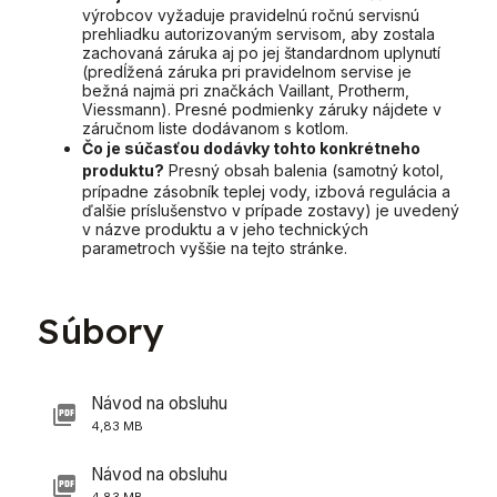
výrobcov vyžaduje pravidelnú ročnú servisnú
prehliadku autorizovaným servisom, aby zostala
zachovaná záruka aj po jej štandardnom uplynutí
(predĺžená záruka pri pravidelnom servise je
bežná najmä pri značkách Vaillant, Protherm,
Viessmann). Presné podmienky záruky nájdete v
záručnom liste dodávanom s kotlom.
Čo je súčasťou dodávky tohto konkrétneho
produktu?
Presný obsah balenia (samotný kotol,
prípadne zásobník teplej vody, izbová regulácia a
ďalšie príslušenstvo v prípade zostavy) je uvedený
v názve produktu a v jeho technických
parametroch vyššie na tejto stránke.
Súbory
Návod na obsluhu
4,83 MB
Návod na obsluhu