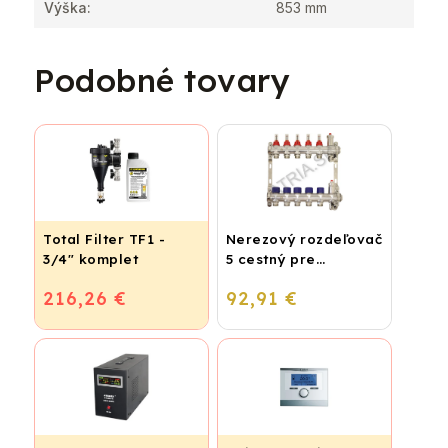
Výška
:
853 mm
Podobné tovary
Total Filter TF1 -
Nerezový rozdeľovač
3/4" komplet
5 cestný pre
podlahové
216,26 €
92,91 €
vykurovanie