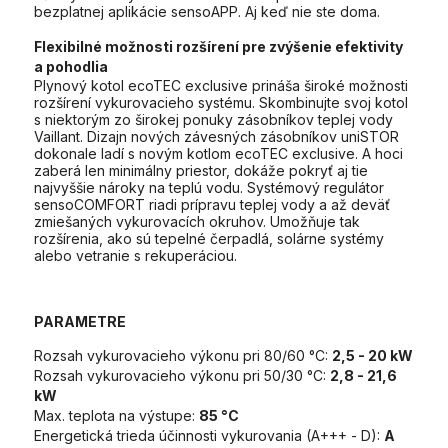
bezplatnej aplikácie sensoAPP. Aj keď nie ste doma.
Flexibilné možnosti rozšírení pre zvýšenie efektivity
a pohodlia
Plynový kotol ecoTEC exclusive prináša široké možnosti
rozšírení vykurovacieho systému. Skombinujte svoj kotol
s niektorým zo širokej ponuky zásobníkov teplej vody
Vaillant. Dizajn nových závesných zásobníkov uniSTOR
dokonale ladí s novým kotlom ecoTEC exclusive. A hoci
zaberá len minimálny priestor, dokáže pokryť aj tie
najvyššie nároky na teplú vodu. Systémový regulátor
sensoCOMFORT riadi prípravu teplej vody a až deväť
zmiešaných vykurovacích okruhov. Umožňuje tak
rozšírenia, ako sú tepelné čerpadlá, solárne systémy
alebo vetranie s rekuperáciou.
PARAMETRE
Rozsah vykurovacieho výkonu pri 80/60 °C:
2,5 - 20 kW
Rozsah vykurovacieho výkonu pri 50/30 °C:
2,8 - 21,6
kW
Max. teplota na výstupe:
85 °C
Energetická trieda účinnosti vykurovania (A+++ - D):
A