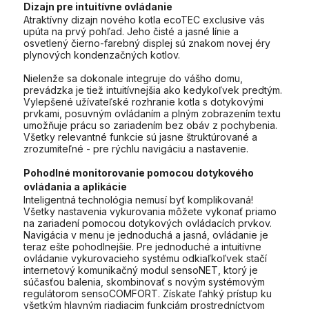
Dizajn pre intuitívne ovládanie
Atraktívny dizajn nového kotla ecoTEC exclusive vás
upúta na prvý pohľad. Jeho čisté a jasné línie a
osvetlený čierno-farebný displej sú znakom novej éry
plynových kondenzačných kotlov.
Nielenže sa dokonale integruje do vášho domu,
prevádzka je tiež intuitívnejšia ako kedykoľvek predtým.
Vylepšené užívateľské rozhranie kotla s dotykovými
prvkami, posuvným ovládaním a plným zobrazením textu
umožňuje prácu so zariadením bez obáv z pochybenia.
Všetky relevantné funkcie sú jasne štruktúrované a
zrozumiteľné - pre rýchlu navigáciu a nastavenie.
Pohodlné monitorovanie pomocou dotykového
ovládania a aplikácie
Inteligentná technológia nemusí byť komplikovaná!
Všetky nastavenia vykurovania môžete vykonať priamo
na zariadení pomocou dotykových ovládacích prvkov.
Navigácia v menu je jednoduchá a jasná, ovládanie je
teraz ešte pohodlnejšie. Pre jednoduché a intuitívne
ovládanie vykurovacieho systému odkiaľkoľvek stačí
internetový komunikačný modul sensoNET, ktorý je
súčasťou balenia, skombinovať s novým systémovým
regulátorom sensoCOMFORT. Získate ľahký prístup ku
všetkým hlavným riadiacim funkciám prostredníctvom