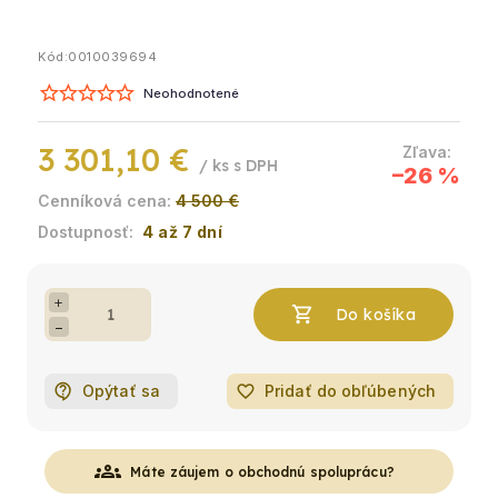
Kód:
0010039694
Neohodnotené
3 301,10 €
/ ks
–26 %
4 500 €
4 až 7 dní
+
−
Opýtať sa
favorite_border
Pridať do obľúbených
groups
Máte záujem o obchodnú spoluprácu?