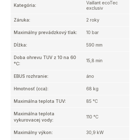
Vaillant ecoTec
Kategória
:
exclusiv
Záruka
:
2 roky
Maximálny prevádzkový tlak
:
10 bar
Dĺžka
:
590 mm
Doba ohrevu TUV z 10 na 60
15,8 min
°C
:
EBUS rozhranie
:
áno
Hmotnosť
(cca):
68 kg
Maximálna teplota TUV
:
85 °C
Maximálna teplota
110 °C
vykurovacej vody
:
Maximálny výkon
:
30,9 kW