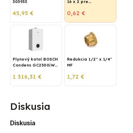
303933
16 x 2 pre
vykurovanie,
45,95 €
0,62 €
podlahové kúrenie a
vodu
Plynový kotol BOSCH
Redukcia 1/2" x 1/4"
Condens GC2300iW
MF
24 P - Závesný
1 316,31 €
1,72 €
kondenzačný
vykurovací kotol
Diskusia
Diskusia