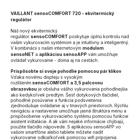
VAILLANT sensoCOMFORT 720
- ekvitermický
regulátor
Náš nový ekvitermický
regulátor
sensoCOMFORT
poskytuje úplnú kontrolu nad
vašim vykurovacím systémom a je intuitívny a inteligentný.
V kombinácii s našim internetovým
modulom
sensoNET
a
aplikáciou sensoAPP
vám umožňuje
ovládať vykurovanie - doma aj na cestách.
Prispôsobte si svoje pohodlie pomocou pár klikov
Vďaka novému displeju s vysokým
rozlíšením
sensoCOMFORT a 3,5 palcovou
obrazovkou
je obsluha vášho vykurovania pohodlnejšia
ako kedykoľvek predtým. Šesť dotykových tlačidiel,
pohodlné posúvanie a funkcia podsvietenia
zjednodušuje ovládanie aj v tmavých priestoroch. Rýchlu
navigáciu a nastavenie umožňuje jasná štruktúra menu a
prispôsobenie vykurovacieho systému pomocou funkcie
asistent inštalácie. A ak vám nejaké informácie chýbajú,
použite tlačidlo nápovede. S aplikáciou sensoAPP vo
vašom smartfóne alebo tablete môžete riadiť
vykurovanie odkiaľkoľvek pomocou wifi pripojenia: