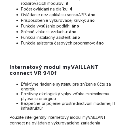
rozširovacích modulov:
9
Počet ovládaní na diaľku:
4
Ovládanie cez aplikáciu sensoAPP:
áno
Prispôsobenie vykurovacej krivky:
áno
Funkcia vysúšanie podláh:
áno
Snímač vlhkosti vzduchu:
áno
Funkcia inštalačný asistent:
áno
Funkcia asistenta časových programov:
áno
Internetový modul myVAILLANT
connect VR 940f
Efektívne riadenie systému pre zníženie účtu za
energiu
Pozitívny ekologický vplyv vďaka minimálnemu
plytvaniu energiou
Bezpečné pripojenie prostredníctvom modernej IT
infraštruktúr
Použite inteligentný internetový modul myVAILLANT
connect na ovládanie vykurovacieho zariadenia