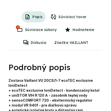
Popis
Súvisiaci tovar
7
Súvisiace súbory
Hodnotenie
Diskusia
Značka VAILLANT
Podrobný popis
Zostava Vaillant VU 20CS/1-7 ecoTEC exclusive
IoniDetect
+ ecoTEC exclusive IoniDetect
- kondenzačný kotol
+ uniSTOR VIH R 120 A
- zásobník teplej vody
+ sensoCOMFORT 720
- ekvitermický regulátor
+ modul VR 940f - pre diaľkovú správu
+ estetické izolačné kryty a dištančný rám