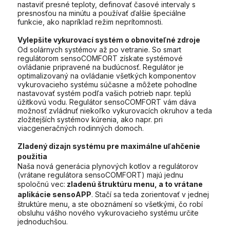
nastaviť presné teploty, definovať časové intervaly s
presnosťou na minútu a používať ďalšie špeciálne
funkcie, ako napríklad režim neprítomnosti.
Vylepšite vykurovací systém o obnoviteľné zdroje
Od solárnych systémov až po vetranie. So smart
regulátorom sensoCOMFORT získate systémové
ovládanie pripravené na budúcnosť. Regulátor je
optimalizovaný na ovládanie všetkých komponentov
vykurovacieho systému súčasne a môžete pohodlne
nastavovať systém podľa vašich potrieb napr. teplú
úžitkovú vodu. Regulátor sensoCOMFORT vám dáva
možnosť zvládnuť niekoľko vykurovacích okruhov a teda
zložitejších systémov kúrenia, ako napr. pri
viacgeneračných rodinných domoch.
Zladený dizajn systému pre maximálne uľahčenie
použitia
Naša nová generácia plynových kotlov a regulátorov
(vrátane regulátora sensoCOMFORT) majú jednu
spoločnú vec:
zladenú štruktúru menu, a to vrátane
aplikácie sensoAPP
. Stačí sa teda zorientovať v jednej
štruktúre menu, a ste oboznámení so všetkými, čo robí
obsluhu vášho nového vykurovacieho systému určite
jednoduchšou.