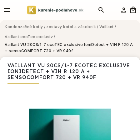
Kondenzačné kotly
/
zostavy kotol a zásobník
/
Vaillant
/
Vaillant ecoTec exclusiv
/
Vaillant VU 20CS/1-7 ecoTEC exclusive IoniDetect + VIH R 120 A
+ sensoCOMFORT 720 + VR 940f
VAILLANT VU 20CS/1-7 ECOTEC EXCLUSIVE
IONIDETECT + VIH R 120 A +
SENSOCOMFORT 720 + VR 940F