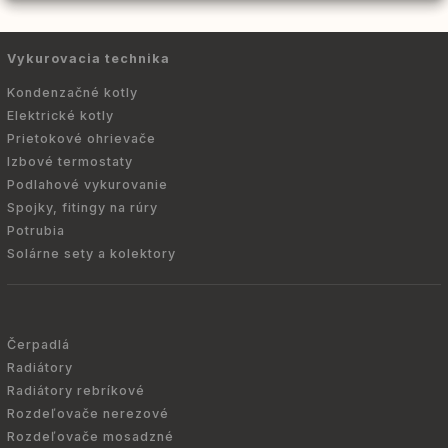
Vykurovacia technika
Kondenzačné kotly
Elektrické kotly
Prietokové ohrievače
Izbové termostaty
Podlahové vykurovanie
Spojky, fitingy na rúry
Potrubia
Solárne sety a kolektory
Čerpadlá
Radiátory
Radiátory rebríkové
Rozdeľovače nerezové
Rozdeľovače mosadzné