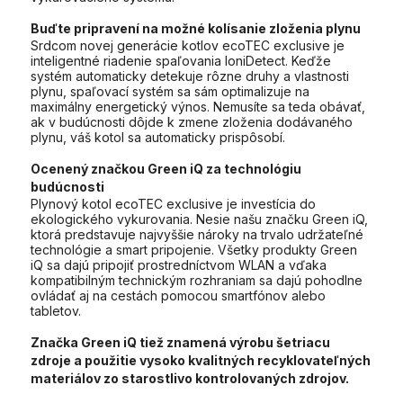
Buďte pripravení na možné kolísanie zloženia plynu
Srdcom novej generácie kotlov ecoTEC exclusive je
inteligentné riadenie spaľovania IoniDetect. Keďže
systém automaticky detekuje rôzne druhy a vlastnosti
plynu, spaľovací systém sa sám optimalizuje na
maximálny energetický výnos. Nemusíte sa teda obávať,
ak v budúcnosti dôjde k zmene zloženia dodávaného
plynu, váš kotol sa automaticky prispôsobí.
Ocenený značkou Green iQ za technológiu
budúcnosti
Plynový kotol ecoTEC exclusive je investícia do
ekologického vykurovania. Nesie našu značku Green iQ,
ktorá predstavuje najvyššie nároky na trvalo udržateľné
technológie a smart pripojenie. Všetky produkty Green
iQ sa dajú pripojiť prostredníctvom WLAN a vďaka
kompatibilným technickým rozhraniam sa dajú pohodlne
ovládať aj na cestách pomocou smartfónov alebo
tabletov.
Značka Green iQ tiež znamená výrobu šetriacu
zdroje a použitie vysoko kvalitných recyklovateľných
materiálov zo starostlivo kontrolovaných zdrojov.