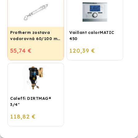
Protherm zostava
Vaillant calorMATIC
vodorovná 60/100 mm
450
- 0,8 m, S1KP
55,74 €
120,39 €
Caleffi DIRTMAG®
3/4"
118,82 €