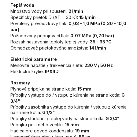
Teplá voda
Množstvo vody pri spustení:
2 l/min
Špecifický prietok D (ΔT = 30 K):
15 l/min
Povolený prevádzkový tlak:
0,03 - 1,0 MPa (0,30 - 10,0
bar)
Požadovaný pripojovací tlak:
0,07 MPa (0,70 bar)
Rozsah nastavenia teploty teplej vody:
35 - 65 °C
Obmedzovač prietokového množstva:
14 l/min
Elektrické parametre
Menovité napätie / frekvencia siete:
230 V / 50 Hz
Elektrické krytie:
IPX4D
Rozmery
Plynová prípojka na strane kotla:
15 mm
Prípojky výstupe do / vstupu z kúrenia na strane kotla:
G
3/4"
Prípojky zásobníka výstupe do kúrenia / vstupu z kúrenia
na strane kotla:
G 1/2"
Prípojky studenej / teplej vody na strane kotla:
G 3/4"
Prípojka poistného ventilu:
15 mm
Hadica pre odvod kondenzátu:
19 mm
Hmotnosť (bez obalu, bez vody):
55 kg