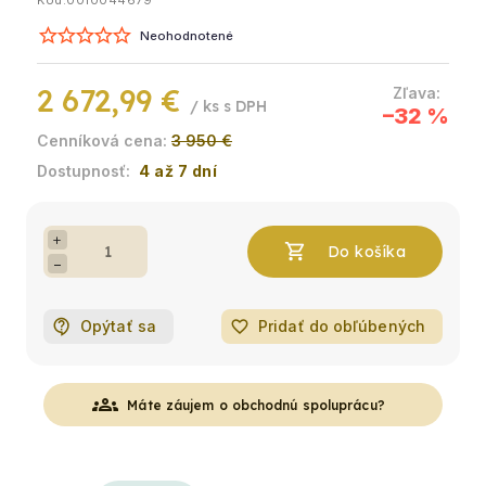
Kód:
0010044679
Neohodnotené
2 672,99 €
/ ks
–32 %
3 950 €
4 až 7 dní
+
−
Opýtať sa
favorite_border
Pridať do obľúbených
groups
Máte záujem o obchodnú spoluprácu?