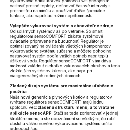
vykurovanie odkiaľkoľvek pomocou wifi pripojenia:
nastaviť presné teploty, definovať časové intervaly s
presnosťou na minútu a používať ďalšie špeciálne
funkcie, ako napríklad režim neprítomnosti.
Vylepšite vykurovací systém o obnoviteľné zdroje
Od solárnych systémov až po vetranie. So smart
regulátorom sensoCOMFORT získate systémové
ovládanie pripravené na budúcnosť. Regulátor je
optimalizovaný na ovládanie všetkých komponentov
vykurovacieho systému súčasne a môžete pohodlne
nastavovať systém podľa vašich potrieb napr. teplú
úžitkovú vodu. Regulátor sensoCOMFORT vám dáva
možnosť zvládnuť niekoľko vykurovacích okruhov a teda
zložitejších systémov kúrenia, ako napr. pri
viacgeneračných rodinných domoch.
Zladený dizajn systému pre maximálne uľahčenie
použitia
Naša nová generácia plynových kotlov a regulátorov
(vrátane regulátora sensoCOMFORT) majú jednu
spoločnú vec:
zladenú štruktúru menu, a to vrátane
aplikácie sensoAPP
. Stačí sa teda zorientovať v jednej
štruktúre menu, a ste oboznámení so všetkými, čo robí
obsluhu vášho nového vykurovacieho systému určite
jednoduchšou.