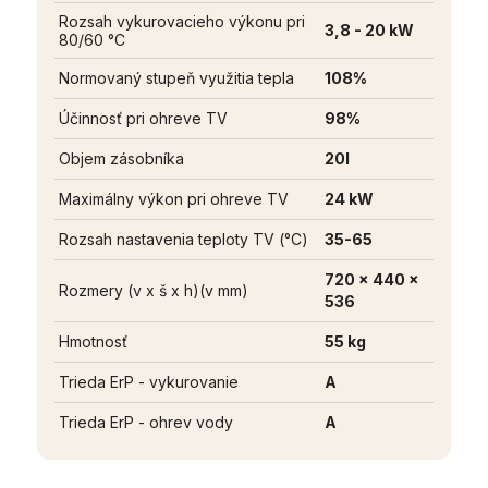
Rozsah vykurovacieho výkonu pri
3,8 - 20 kW
80/60 °C
Normovaný stupeň využitia tepla
108%
Účinnosť pri ohreve TV
98%
Objem zásobníka
20l
Maximálny výkon pri ohreve TV
24 kW
Rozsah nastavenia teploty TV (°C)
35-65
720 x 440 x
Rozmery (v x š x h)(v mm)
536
Hmotnosť
55 kg
Trieda ErP - vykurovanie
A
Trieda ErP - ohrev vody
A