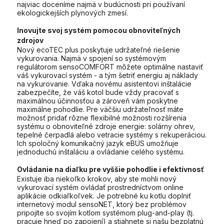
najviac doceníme najmä v budúcnosti pri používaní
ekologickejších plynových zmesí.
Inovujte svoj systém pomocou obnoviteľných
zdrojov
Nový ecoTEC plus poskytuje udržateľné riešenie
vykurovania. Najmä v spojení so systémovým
regulátorom sensoCOMFORT môžete optimálne nastaviť
váš vykurovací systém - a tým šetriť energiu aj náklady
na vykurovanie. Vďaka novému asistentovi inštalácie
zabezpečíte, že váš kotol bude vždy pracovať s
maximálnou účinnosťou a zároveň vám poskytne
maximálne pohodlie. Pre väčšiu udržateľnosť máte
možnosť pridať rôzne flexibilné možnosti rozšírenia
systému o obnoviteľné zdroje energie: solárny ohrev,
tepelné čerpadlá alebo vetracie systémy s rekuperáciou.
Ich spoločný komunikačný jazyk eBUS umožňuje
jednoduchú inštaláciu a ovládanie celého systému.
Ovládanie na diaľku pre vyššie pohodlie i efektívnosť
Existuje iba niekoľko krokov, aby ste mohli nový
vykurovací systém ovládať prostredníctvom online
aplikácie odkiaľkoľvek. Je potrebné ku kotlu doplniť
internetový modul sensoNET, ktorý bez problémov
pripojíte so svojím kotlom systémom plug-and-play (tj.
pracuje hneď po zapojení) a stiahnete si našu bezplatnú