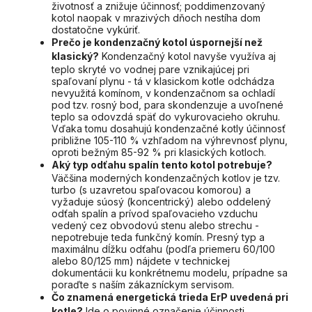
životnosť a znižuje účinnosť; poddimenzovaný
kotol naopak v mrazivých dňoch nestíha dom
dostatočne vykúriť.
Prečo je kondenzačný kotol úspornejší než
klasický?
Kondenzačný kotol navyše využíva aj
teplo skryté vo vodnej pare vznikajúcej pri
spaľovaní plynu - tá v klasickom kotle odchádza
nevyužitá komínom, v kondenzačnom sa ochladí
pod tzv. rosný bod, para skondenzuje a uvoľnené
teplo sa odovzdá späť do vykurovacieho okruhu.
Vďaka tomu dosahujú kondenzačné kotly účinnosť
približne 105-110 % vzhľadom na výhrevnosť plynu,
oproti bežným 85-92 % pri klasických kotloch.
Aký typ odťahu spalín tento kotol potrebuje?
Väčšina moderných kondenzačných kotlov je tzv.
turbo (s uzavretou spaľovacou komorou) a
vyžaduje súosý (koncentrický) alebo oddelený
odťah spalín a prívod spaľovacieho vzduchu
vedený cez obvodovú stenu alebo strechu -
nepotrebuje teda funkčný komín. Presný typ a
maximálnu dĺžku odťahu (podľa priemeru 60/100
alebo 80/125 mm) nájdete v technickej
dokumentácii ku konkrétnemu modelu, prípadne sa
poraďte s naším zákazníckym servisom.
Čo znamená energetická trieda ErP uvedená pri
kotle?
Ide o povinné označenie účinnosti