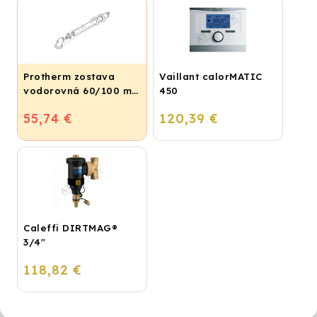
Protherm zostava
Vaillant calorMATIC
vodorovná 60/100 mm
450
- 0,8 m, S1KP
55,74 €
120,39 €
Caleffi DIRTMAG®
3/4"
118,82 €