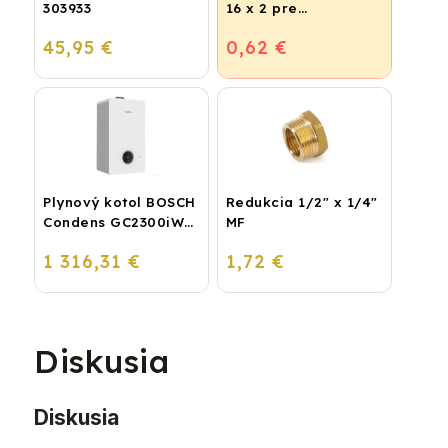
303933
16 x 2 pre
vykurovanie,
45,95 €
0,62 €
podlahové kúrenie a
vodu
Plynový kotol BOSCH
Redukcia 1/2" x 1/4"
Condens GC2300iW
MF
24 P - Závesný
1 316,31 €
1,72 €
kondenzačný
vykurovací kotol
Diskusia
Diskusia