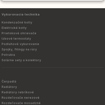
Vykurovacia technika
Kondenzačné kotly
Elektrické kotly
Prietokové ohrievače
Izbové termostaty
Podlahové vykurovanie
Spojky, fitingy na rúry
Potrubia
Solárne sety a kolektory
Čerpadlá
Radiátory
Radiátory rebríkové
Rozdeľovače nerezové
Rozdeľovače mosadzné