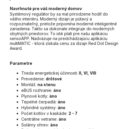
Navrhnuté pre váš moderný domov
Systémový regulátor by sa mal prirodzene hodiť do
vášho interiéru. Moderný dizajn je pútavý a
rozpoznateľný, pretože pripomína moderné inteligentné
zariadenia. Takto sa dokonale integruje do moderných
obytných priestorov. To isté platí pre našu aplikáciu
sensoAPP. Nadväzuje na predchádzajúcu aplikáciu
multiMATIC - ktorá získala cenu za dizajn Red Dot Design
Award.
Parametre
Trieda energetickej účinnosti:
II, VI, VIII
Prevedenie:
drôtové
Montáž:
na stenu
eBUS rozhranie:
áno
Plynové kotly:
áno
Tepelné čerpadlá:
áno
Hybridné systémy:
áno
Počet kotlov v kaskáde:
2 - 7
Centrálne vetranie:
áno
Solárny ohrev:
áno