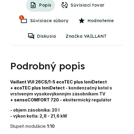
Popis
Súvisiaci tovar
5
Súvisiace súbory
Hodnotenie
Diskusia
Značka VAILLANT
Podrobný popis
Vaillant VUI 26CS/1-5 ecoTEC plus IoniDetect
+ ecoTEC plus IoniDetect
- kondenzačný kotol s
vrstveným vysokovýkonným zásobníkom TV
+ sensoCOMFORT 720
- ekvitermický regulátor
- objem zásobníka:
20 l
- výkon kotla:
2,8 - 21,6 kW
Stupeň modulácie
1:10