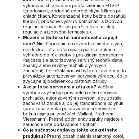
vykurovacích zariadení podľa smernice EÚ ErP
(Ecodesign), podobné energetickým štítkom pri
chladničkách. Kondenzačné kotly bežne dosahujú
triedu A, prípadne vyššiu v kombinácii s izbovou
reguláciou (napr. A+ pri použití ekvitermickej
regulácie a izbového termostatu).
Môžem si tento kotol namontovať a zapojiť
sám?
Nie. Pripojenie na rozvod zemného plynu,
elektrickú sieť a odťah spalín patrí zo zákona
výhradne do rúk osoby s príslušným oprávnením
(najčastejšie autorizovaný servisný technik danej
značky alebo revízny technik plynových
zariadení). Po inštalácii musí byť kotol uvedený do
prevádzky autorizovaným servisom výrobcu, čo je
zvyčajne aj podmienkou platnosti záruky.
Ako je to so servisom a zárukou?
Väčšina
výrobcov vyžaduje pravidelnú ročnú servisnú
prehliadku autorizovaným servisom, aby zostala
zachovaná záruka aj po jej štandardnom uplynutí
(predĺžená záruka pri pravidelnom servise je
bežná najmä pri značkách Vaillant, Protherm,
Viessmann). Presné podmienky záruky nájdete v
záručnom liste dodávanom s kotlom.
Čo je súčasťou dodávky tohto konkrétneho
produktu?
Presný obsah balenia (samotný kotol,