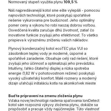
Normovaný stupeň využitia plynu
109,5 %
Náš najpredávanejší kotol sme ešte vylepšili - pomocou
najnovších technológií, ktoré poskytujú spoľahlivé
riešenie vykurovania pre budúcnosť. Jeho optimálny
pomer ceny a výkonu ho robí naozaj dobrou voľbou.
Osvedčená kvalita zaručuje dlhú životnosť, zatiaľ čo
inovatívne funkcie zvyšujú jeho efektívnosť. To všetko
prispieva k výraznému zníženiu vašich nákladov.
Plynový kondenzačný kotol ecoTEC plus VUI so
zásobníkom teplej vody je moderné, úsporné a
spoľahlivé zariadenie. Obsahuje celý rad riešení, ktoré
zvyšujú jeho účinnosť a optimalizujú jeho prevádzku.
Intuitívny, ľahko čitateľný displej a nízka spotreba
energie (1,82 W v pohotovostnom režime) poskytujú
vysoký užívateľský komfort. Malé rozmery a moderný
dizajn uľahčujú inštaláciu kotla na akomkoľvek mieste
Buďte pripravení na zmenu zloženia plynu
Vďaka novej technológii riadenia spaľovania IoniDetect
kotol sám rozpozná výkyvy zloženia plynu, dokáže sa
prispôsobiť a pracuje vždy najúčinnejšie. Túto vlastnosť