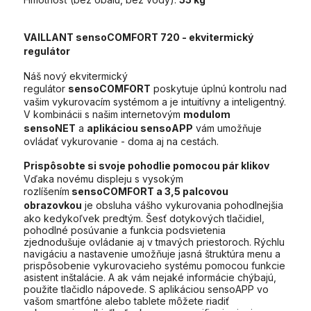
VAILLANT sensoCOMFORT 720
- ekvitermický
regulátor
Náš nový ekvitermický
regulátor
sensoCOMFORT
poskytuje úplnú kontrolu nad
vašim vykurovacím systémom a je intuitívny a inteligentný.
V kombinácii s našim internetovým
modulom
sensoNET
a
aplikáciou sensoAPP
vám umožňuje
ovládať vykurovanie - doma aj na cestách.
Prispôsobte si svoje pohodlie pomocou pár klikov
Vďaka novému displeju s vysokým
rozlíšením
sensoCOMFORT a 3,5 palcovou
obrazovkou
je obsluha vášho vykurovania pohodlnejšia
ako kedykoľvek predtým. Šesť dotykových tlačidiel,
pohodlné posúvanie a funkcia podsvietenia
zjednodušuje ovládanie aj v tmavých priestoroch. Rýchlu
navigáciu a nastavenie umožňuje jasná štruktúra menu a
prispôsobenie vykurovacieho systému pomocou funkcie
asistent inštalácie. A ak vám nejaké informácie chýbajú,
použite tlačidlo nápovede. S aplikáciou sensoAPP vo
vašom smartfóne alebo tablete môžete riadiť