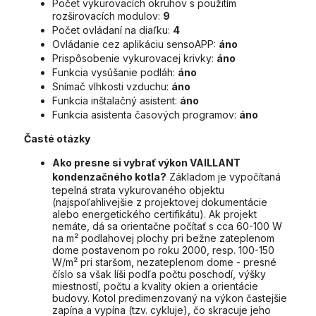
Počet vykurovacích okruhov s použitím
rozširovacích modulov:
9
Počet ovládaní na diaľku:
4
Ovládanie cez aplikáciu sensoAPP:
áno
Prispôsobenie vykurovacej krivky:
áno
Funkcia vysúšanie podláh:
áno
Snímač vlhkosti vzduchu:
áno
Funkcia inštalačný asistent:
áno
Funkcia asistenta časových programov:
áno
Časté otázky
Ako presne si vybrať výkon VAILLANT
kondenzačného kotla?
Základom je vypočítaná
tepelná strata vykurovaného objektu
(najspoľahlivejšie z projektovej dokumentácie
alebo energetického certifikátu). Ak projekt
nemáte, dá sa orientačne počítať s cca 60-100 W
na m² podlahovej plochy pri bežne zateplenom
dome postavenom po roku 2000, resp. 100-150
W/m² pri staršom, nezateplenom dome - presné
číslo sa však líši podľa počtu poschodí, výšky
miestností, počtu a kvality okien a orientácie
budovy. Kotol predimenzovaný na výkon častejšie
zapína a vypína (tzv. cykluje), čo skracuje jeho