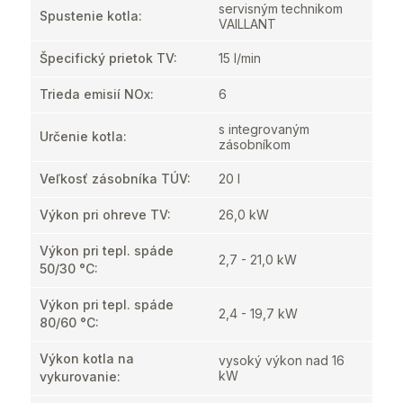
servisným technikom
Spustenie kotla
:
VAILLANT
Špecifický prietok TV
:
15 l/min
Trieda emisií NOx
:
6
s integrovaným
Určenie kotla
:
zásobníkom
Veľkosť zásobníka TÚV
:
20 l
Výkon pri ohreve TV
:
26,0 kW
Výkon pri tepl. spáde
2,7 - 21,0 kW
50/30 °C
:
Výkon pri tepl. spáde
2,4 - 19,7 kW
80/60 °C
:
Výkon kotla na
vysoký výkon nad 16
kW
vykurovanie
: