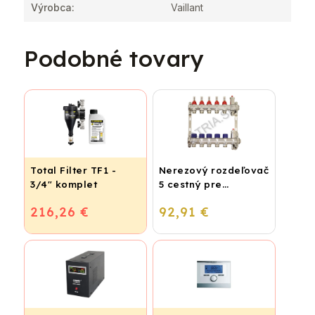
Výrobca
:
Vaillant
Podobné tovary
Total Filter TF1 -
Nerezový rozdeľovač
3/4" komplet
5 cestný pre
podlahové
216,26 €
92,91 €
vykurovanie