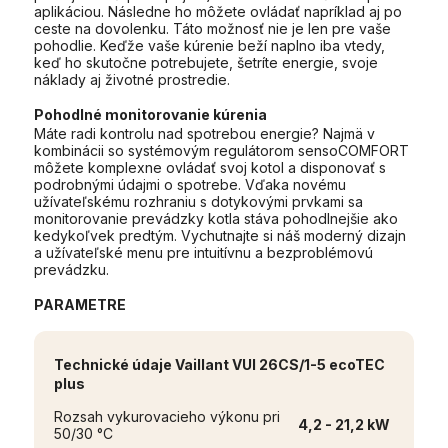
aplikáciou. Následne ho môžete ovládať napríklad aj po
ceste na dovolenku. Táto možnosť nie je len pre vaše
pohodlie. Keďže vaše kúrenie beží naplno iba vtedy,
keď ho skutočne potrebujete, šetríte energie, svoje
náklady aj životné prostredie.
Pohodlné monitorovanie kúrenia
Máte radi kontrolu nad spotrebou energie? Najmä v
kombinácii so systémovým regulátorom sensoCOMFORT
môžete komplexne ovládať svoj kotol a disponovať s
podrobnými údajmi o spotrebe. Vďaka novému
užívateľskému rozhraniu s dotykovými prvkami sa
monitorovanie prevádzky kotla stáva pohodlnejšie ako
kedykoľvek predtým. Vychutnajte si náš moderný dizajn
a užívateľské menu pre intuitívnu a bezproblémovú
prevádzku.
PARAMETRE
Technické údaje
Vaillant VUI 26CS/1-5 ecoTEC
plus
Rozsah vykurovacieho výkonu pri
4,2 - 21,2 kW
50/30 °C